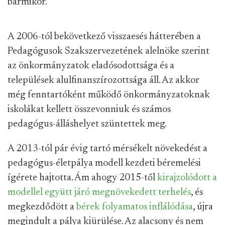
bármikor.
A 2006-tól bekövetkező visszaesés hátterében a
Pedagógusok Szakszervezetének alelnöke szerint
az önkormányzatok eladósodottsága és a
települések alulfinanszírozottsága áll. Az akkor
még fenntartóként működő önkormányzatoknak
iskolákat kellett összevonniuk és számos
pedagógus-álláshelyet szüntettek meg.
A 2013-tól pár évig tartó mérsékelt növekedést a
pedagógus-életpálya modell kezdeti béremelési
ígérete hajtotta. Ám ahogy 2015-től
kirajzolódott a
modellel együtt járó megnövekedett terhelés
, és
megkezdődött a
bérek folyamatos inflálódása
, újra
megindult a pálya kiürülése. Az alacsony és nem