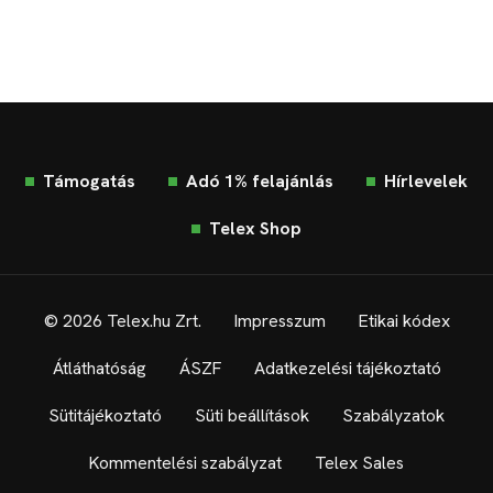
Támogatás
Adó 1% felajánlás
Hírlevelek
Telex Shop
© 2026 Telex.hu Zrt.
Impresszum
Etikai kódex
Átláthatóság
ÁSZF
Adatkezelési tájékoztató
Sütitájékoztató
Süti beállítások
Szabályzatok
Kommentelési szabályzat
Telex Sales