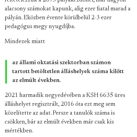
feltételezzük a 2095 pályakezdőnél, már nagyon
alacsony számokat kapunk, alig ezer fiatal marad a
pályán. Eközben évente körülbelül 2-3 ezer
pedagógus megy nyugdíjba.
Mindezek miatt
az állami oktatási szektorban számon
tartott betöltetlen álláshelyek száma kilőtt
az elmúlt években.
2021 harmadik negyedévében a KSH 6635 üres
álláshelyet regisztrált, 2016 óta ezt meg sem
közelítette az adat. Persze a tanulók száma is
csökken, bár az elmúlt években már csak kis
mértékben.