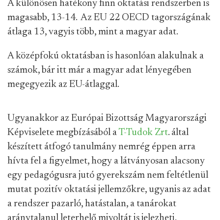
A különösen hatékony finn oktatási rendszerben is
magasabb, 13-14.
Az EU 22 OECD tagországának
átlaga 13, vagyis több, mint a magyar adat.
A középfokú oktatásban is hasonlóan alakulnak a
számok, bár itt már a magyar adat lényegében
megegyezik az EU-átlaggal.
Ugyanakkor az Európai Bizottság Magyarországi
Képviselete megbízásából a
T-Tudok Zrt
. által
készített átfogó tanulmány nemrég éppen arra
hívta fel a figyelmet, hogy a látványosan alacsony
egy pedagógusra jutó gyerekszám nem feltétlenül
mutat pozitív oktatási jellemzőkre, ugyanis az adat
a rendszer pazarló, hatástalan, a tanárokat
aránytalanul leterhelő mivoltát is jelezheti.