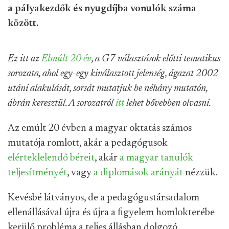
a pályakezdők és nyugdíjba vonulók száma
között.
Ez itt az
Elmúlt 20 év
, a G7 választások előtti tematikus
sorozata, ahol egy-egy kiválasztott jelenség, ágazat 2002
utáni alakulását, sorsát mutatjuk be néhány mutatón,
ábrán keresztül. A sorozatról
itt
lehet bővebben olvasni.
Az emúlt 20 évben a magyar oktatás számos
mutatója romlott, akár a pedagógusok
elérteklelendő béreit
, akár
a magyar tanulók
teljesítményét
, vagy
a diplomások arányát
nézzük.
Kevésbé látványos, de a pedagógustársadalom
ellenállásával újra és újra a figyelem homlokterébe
kerülő probléma a teljes állásban dolgozó