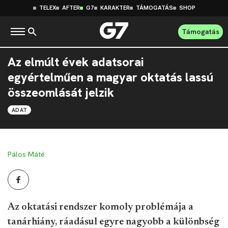
TELEX
AFTER
G7
KARAKTER
TÁMOGATÁS
SHOP
Támogatás
Az elmúlt évek adatsorai
egyértelműen a magyar oktatás lassú
összeomlását jelzik
ADAT
Pálos Máté
Az oktatási rendszer komoly problémája a
tanárhiány, ráadásul egyre nagyobb a különbség