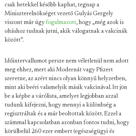
csak hetekkel később kaphat, tegnap a
Miniszterelnökséget vezető Gulyás Gergely
viszont már úgy
fogalmazott
, hogy „még azok is
oltáshoz tudnak jutni, akik válogatnak a vakcinák
között”.
Időintervallumot persze nem véletlenül nem adott
meg ehhez, mert aki Modernát vagy Pfizert
szeretne, az azért nincs olyan könnyű helyzetben,
mint aki beéri valamelyik másik vakcinával. Itt jön
be a képbe a várólista, amelyet legjobban azzal
tudunk kifejezni, hogy mennyi a különbség a
regisztráltak és a már beoltottak között. Ezzel a
számmal kapcsolatban azonban fontos tudni, hogy
körülbelül 260 ezer embert (egészségügyi és