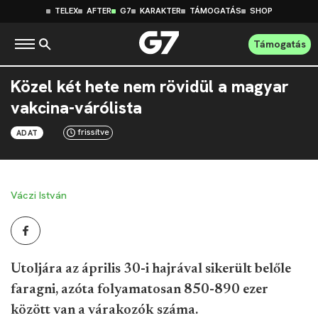
TELEX
AFTER
G7
KARAKTER
TÁMOGATÁS
SHOP
Támogatás
Közel két hete nem rövidül a magyar
vakcina-várólista
frissítve
ADAT
Váczi István
Utoljára az április 30-i hajrával sikerült belőle
faragni, azóta folyamatosan 850-890 ezer
között van a várakozók száma.