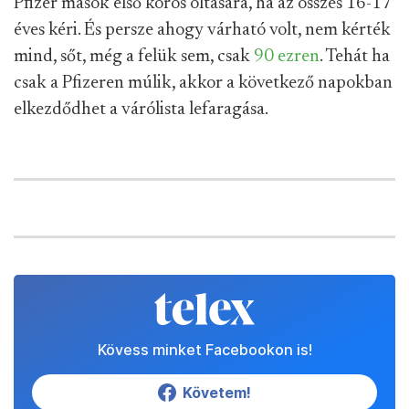
Pfizer mások első körös oltására, ha az összes 16-17
éves kéri. És persze ahogy várható volt, nem kérték
mind, sőt, még a felük sem, csak
90 ezren
. Tehát ha
csak a Pfizeren múlik, akkor a következő napokban
elkezdődhet a várólista lefaragása.
Kövess minket Facebookon is!
Követem!