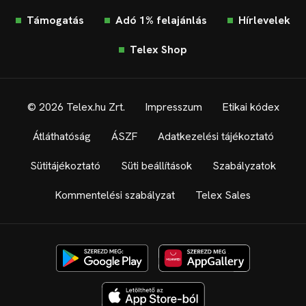
Támogatás
Adó 1% felajánlás
Hírlevelek
Telex Shop
© 2026 Telex.hu Zrt.
Impresszum
Etikai kódex
Átláthatóság
ÁSZF
Adatkezelési tájékoztató
Sütitájékoztató
Süti beállítások
Szabályzatok
Kommentelési szabályzat
Telex Sales