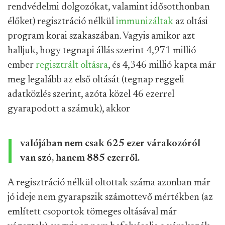
rendvédelmi dolgozókat, valamint idősotthonban
élőket) regisztráció nélkül
immunizáltak
az oltási
program korai szakaszában. Vagyis amikor azt
halljuk, hogy tegnapi állás szerint 4,971 millió
ember
regisztrált oltásra
, és 4,346 millió kapta már
meg legalább az első oltását (tegnap reggeli
adatközlés szerint, azóta közel 46 ezerrel
gyarapodott a számuk), akkor
valójában nem csak 625 ezer várakozóról
van szó, hanem 885 ezerről.
A regisztráció nélkül oltottak száma azonban már
jó ideje nem gyarapszik számottevő mértékben (az
említett csoportok tömeges oltásával már