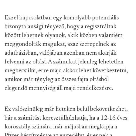
Ezzel kapcsolatban egy komolyabb potenciális
bizonytalansági tényező, hogy a regisztráltak
között lehetnek olyanok, akik közben valamiért
meggondolták magukat, azaz szerepelnek az
adatbázisban, valójában azonban nem akarják
felvenni az oltást. A számukat jelenleg lehetetlen
megbecsülni, erre majd akkor lehet következtetni,
amikor már tényleg az összes fajta oltásból
elegendő mennyiség áll majd rendelkezésre.
Ez valószínűleg már heteken belül bekövetkezhet,
bár a számítást keresztülhúzhatja, ha a 12-16 éves
korosztály számára már májusban megkapja a
Pfizer készítménye az engedélyt, és ennek a