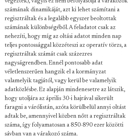
végeztek), vagyis ez nem befolyásolja a várakozók
számának dinamikáját, azt ki lehet számítani a
regisztráltak és a legalább egyszer beoltottak
számának különbségéből. A feladatot csak az
nehezíti, hogy míg az oltási adatot minden nap
teljes pontossággal közzéteszi az operatív törzs, a
regisztráltak számát csak százezres
nagyságrendben. Ennél pontosabb adat
véletlenszerűen hangzik el a kormányzat
valamelyik tagjától, vagy kerül be valamelyik
adatközlésbe. Ez alapján mindenesetre az látszik,
hogy utoljára az április 30-i hajrával sikerült
faragni a várólistán, azóta körülbelül annyi oltást
adtak be, amennyivel közben nőtt a regisztráltak
száma, így folyamatosan a 850-890 ezer közötti
sávban van a várakozó száma.