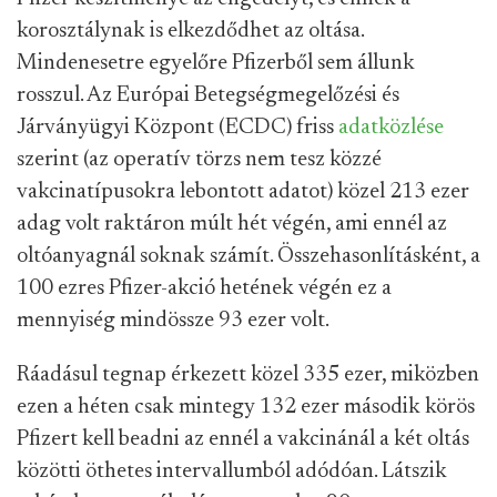
korosztálynak is elkezdődhet az oltása.
Mindenesetre egyelőre Pfizerből sem állunk
rosszul. Az Európai Betegségmegelőzési és
Járványügyi Központ (ECDC) friss
adatközlése
szerint (az operatív törzs nem tesz közzé
vakcinatípusokra lebontott adatot) közel 213 ezer
adag volt raktáron múlt hét végén, ami ennél az
oltóanyagnál soknak számít. Összehasonlításként, a
100 ezres Pfizer-akció hetének végén ez a
mennyiség mindössze 93 ezer volt.
Ráadásul tegnap érkezett közel 335 ezer, miközben
ezen a héten csak mintegy 132 ezer második körös
Pfizert kell beadni az ennél a vakcinánál a két oltás
közötti öthetes intervallumból adódóan. Látszik