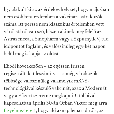
Így alakult ki az az érdekes helyzet, hogy májusban
nem csökkent érdemben a vakcinára várakozók
száma. Itt persze nem klasszikus értelemben vett
várólistáról van szó, hiszen akinek megfelelő az
Astrazeneca, a Sinopharm vagy a Szputnyik V, tud
időpontot foglalni, és valószínűleg egy-két napon
belül meg is kapja az oltást.
Ebből következően – az egészen frissen
regisztráltakat leszámítva – a még várakozók
többsége valószínűleg valamelyik mRNS-
technológiával készülő vakcinát, azaz a Modernát
vagy a Pfizert szeretné megkapni. Utóbbival
kapcsolatban április 30-án Orbán Viktor még arra
figyelmeztetett
, hogy aki aznap lemarad róla, az