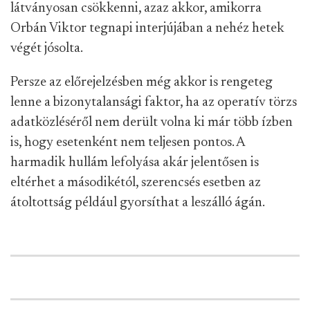
látványosan csökkenni, azaz akkor, amikorra
Orbán Viktor tegnapi interjújában a nehéz hetek
végét jósolta.
Persze az előrejelzésben még akkor is rengeteg
lenne a bizonytalansági faktor, ha az operatív törzs
adatközléséről nem derült volna ki már több ízben
is, hogy esetenként nem teljesen pontos. A
harmadik hullám lefolyása akár jelentősen is
eltérhet a másodikétól, szerencsés esetben az
átoltottság például gyorsíthat a leszálló ágán.