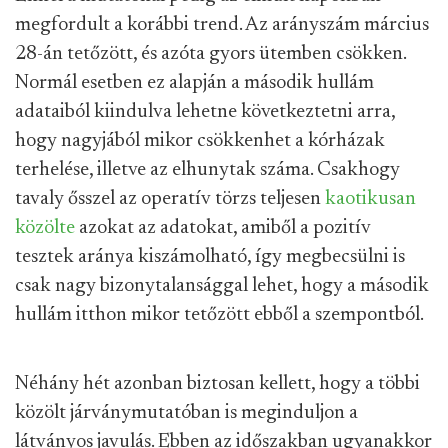
megfordult a korábbi trend. Az arányszám március
28-án tetőzött, és azóta gyors ütemben csökken.
Normál esetben ez alapján a második hullám
adataiból kiindulva lehetne következtetni arra,
hogy nagyjából mikor csökkenhet a kórházak
terhelése, illetve az elhunytak száma. Csakhogy
tavaly ősszel az operatív törzs teljesen
kaotikusan
közölte
azokat az adatokat, amiből a pozitív
tesztek aránya kiszámolható, így megbecsülni is
csak nagy bizonytalansággal lehet, hogy a második
hullám itthon mikor tetőzött ebből a szempontból.
Néhány hét azonban biztosan kellett, hogy a többi
közölt járványmutatóban is meginduljon a
látványos javulás. Ebben az időszakban ugyanakkor