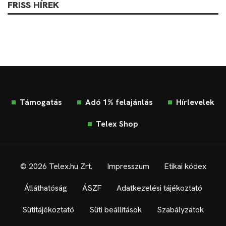
FRISS HÍREK
Támogatás
Adó 1% felajánlás
Hírlevelek
Telex Shop
© 2026 Telex.hu Zrt.
Impresszum
Etikai kódex
Átláthatóság
ÁSZF
Adatkezelési tájékoztató
Sütitájékoztató
Süti beállítások
Szabályzatok