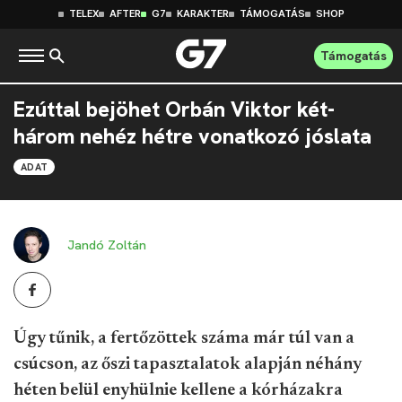
TELEX
AFTER
G7
KARAKTER
TÁMOGATÁS
SHOP
Támogatás
Ezúttal bejöhet Orbán Viktor két-
három nehéz hétre vonatkozó jóslata
ADAT
Jandó Zoltán
Úgy tűnik, a fertőzöttek száma már túl van a
csúcson, az őszi tapasztalatok alapján néhány
héten belül enyhülnie kellene a kórházakra