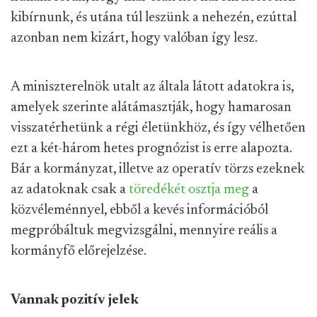
kibírnunk, és utána túl leszünk a nehezén, ezúttal
azonban nem kizárt, hogy valóban így lesz.
A miniszterelnök utalt az általa látott adatokra is,
amelyek szerinte alátámasztják, hogy hamarosan
visszatérhetünk a régi életünkhöz, és így vélhetően
ezt a két-három hetes prognózist is erre alapozta.
Bár a kormányzat, illetve az operatív törzs ezeknek
az adatoknak csak a
töredékét osztja meg
a
közvéleménnyel, ebből a kevés információból
megpróbáltuk megvizsgálni, mennyire reális a
kormányfő előrejelzése.
Vannak pozitív jelek