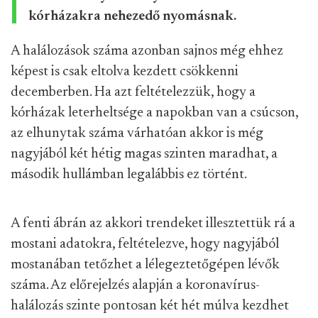
kórházakra nehezedő nyomásnak.
A halálozások száma azonban sajnos még ehhez
képest is csak eltolva kezdett csökkenni
decemberben. Ha azt feltételezzük, hogy a
kórházak leterheltsége a napokban van a csúcson,
az elhunytak száma várhatóan akkor is még
nagyjából két hétig magas szinten maradhat, a
második hullámban legalábbis ez történt.
A fenti ábrán az akkori trendeket illesztettük rá a
mostani adatokra, feltételezve, hogy nagyjából
mostanában tetőzhet a lélegeztetőgépen lévők
száma. Az előrejelzés alapján a koronavírus-
halálozás szinte pontosan két hét múlva kezdhet