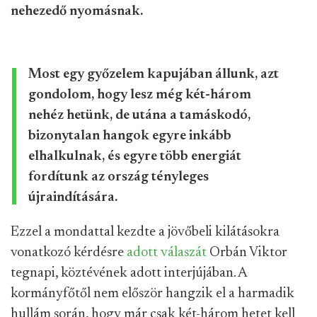
nehezedő nyomásnak.
Most egy győzelem kapujában állunk, azt
gondolom, hogy lesz még két-három
nehéz hetünk, de utána a tamáskodó,
bizonytalan hangok egyre inkább
elhalkulnak, és egyre több energiát
fordítunk az ország tényleges
újraindítására.
Ezzel a mondattal kezdte a jövőbeli kilátásokra
vonatkozó kérdésre
adott válaszát
Orbán Viktor
tegnapi, köztévének adott interjújában. A
kormányfőtől nem először hangzik el a harmadik
hullám során, hogy már csak két-három hetet kell