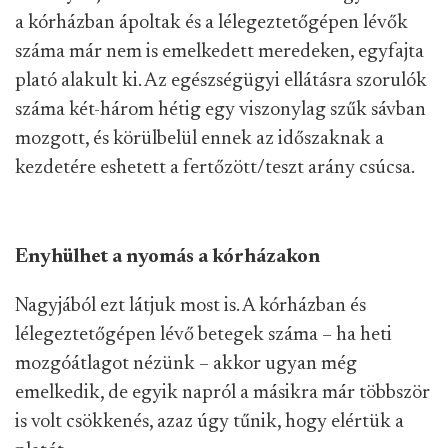
a kórházban ápoltak és a lélegeztetőgépen lévők
száma már nem is emelkedett meredeken, egyfajta
plató alakult ki. Az egészségügyi ellátásra szorulók
száma két-három hétig egy viszonylag szűk sávban
mozgott, és körülbelül ennek az időszaknak a
kezdetére eshetett a fertőzött/teszt arány csúcsa.
Enyhülhet a nyomás a kórházakon
Nagyjából ezt látjuk most is. A kórházban és
lélegeztetőgépen lévő betegek száma – ha heti
mozgóátlagot nézünk – akkor ugyan még
emelkedik, de egyik napról a másikra már többször
is volt csökkenés, azaz úgy tűnik, hogy elértük a