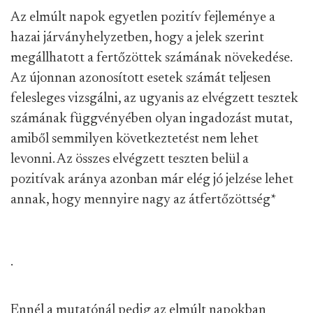
Az elmúlt napok egyetlen pozitív fejleménye a
hazai járványhelyzetben, hogy a jelek szerint
megállhatott a fertőzöttek számának növekedése.
Az újonnan azonosított esetek számát teljesen
felesleges vizsgálni, az ugyanis az elvégzett tesztek
számának függvényében olyan ingadozást mutat,
amiből semmilyen következtetést nem lehet
levonni. Az összes elvégzett teszten belül a
pozitívak aránya azonban már elég jó jelzése lehet
annak, hogy mennyire nagy az átfertőzöttség
*
.
Ennél a mutatónál pedig az elmúlt napokban