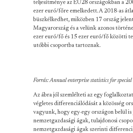
teljesítménye az EU28 országokban a 200
ezer euró/főre emelkedett. A 2018-as át
büszkélkedhet, miközben 17 ország jelent
Magyarország és a velünk azonos történel
ezer euró/fő és 15 ezer euró/fő közötti 
utóbbi csoportba tartoznak.
Forrás: Annual enterprise statistics for special
Az ábra jól szemlélteti az egy foglalkozt
végletes differenciálódását a közösség ors
vagyunk, hogy egy-egy országon belül is
nemzetgazdasági ágak, tulajdonosi csoport
nemzetgazdasági ágak szerinti differenci