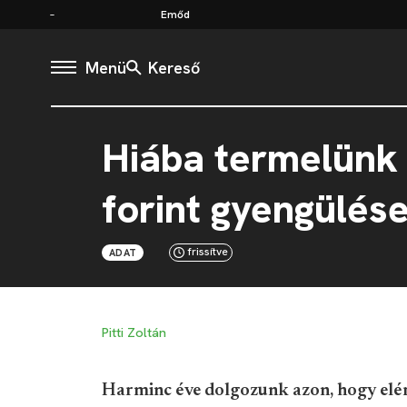
Emőd
Menü
Kereső
Hiába termelünk 
forint gyengülés
frissítve
ADAT
Pitti Zoltán
Harminc éve dolgozunk azon, hogy elérj