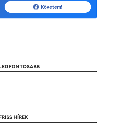
Követem!
LEGFONTOSABB
FRISS HÍREK