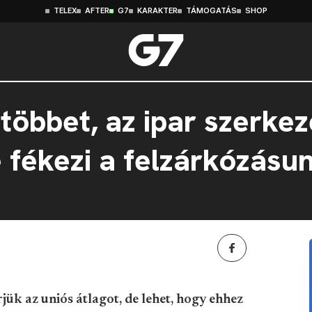
TELEX
AFTER
G7
KARAKTER
TÁMOGATÁS
SHOP
többet, az ipar szerkez
e fékezi a felzárkózásu
ük az uniós átlagot, de lehet, hogy ehhez