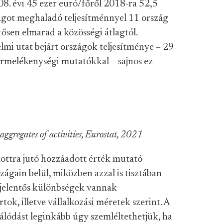
8. évi 45 ezer euró/főről 2018-ra 52,5
lagot meghaladó teljesítménnyel 11 ország
ősen elmarad a közösségi átlagtól.
mi utat bejárt országok teljesítménye – 29
termelékenységi mutatókkal – sajnos ez
 aggregates of activities, Eurostat, 2021
atottra jutó hozzáadott érték mutató
zágain belül, miközben azzal is tisztában
 jelentős különbségek vannak
ok, illetve vállalkozási méretek szerint. A
álódást leginkább úgy szemléltethetjük, ha