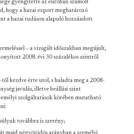
esége gyengítette az euróban számolt
ad, hogy a hazai export meghatározó
nt a hazai tudáson alapuló hozzáadott
termeléssel – a vizsgált időszakban megújult,
onyított 2008. évi 30 százalékos szintről
-től kezdve érte utol, s haladta meg a 2008-
ység javulás, illetve beállási szint
zemélyi szolgáltatások körében mutatható
ni:
súlyuk továbbra is szerény;
sát majd négyötödös arányban a személyi