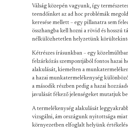
Válság közepén vagyunk, így természete
teendőinket az ad hoc problémák megoldás
keresése mellett – egy pillanatra sem fel
összhangba kell hozni a rövid és hosszú 
nélkülözhetetlen helyzetünk körültekintő
Kétrészes írásunkban – egy közelmúltban 
felzárkózás szempontjából fontos hazai 
alakulását, kiemelten a munkatermelékeny
a hazai munkatermelékenység különböző i
a második részben pedig a hazai hozzáa
javulását fékező jelenségeket mutatjuk be
A termelékenység alakulását leggyakra
vizsgálni, ám országunk nyitottsága mi
környezetben elfoglalt helyünk értékelés