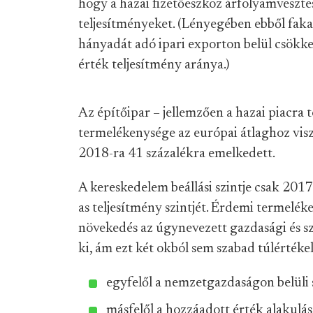
hogy a hazai fizetőeszköz árfolyamveszt
teljesítményeket. (Lényegében ebből fak
hányadát adó ipari exporton belül csökke
érték teljesítmény aránya.)
Az építőipar – jellemzően a hazai piacra 
termelékenysége az európai átlaghoz visz
2018-ra 41 százalékra emelkedett.
A kereskedelem beállási szintje csak 2017
as teljesítmény szintjét. Érdemi termeléken
növekedés az úgynevezett gazdasági és s
ki, ám ezt két okból sem szabad túlértékel
egyfelől a nemzetgazdaságon belüli 
másfelől a hozzáadott érték alakulá