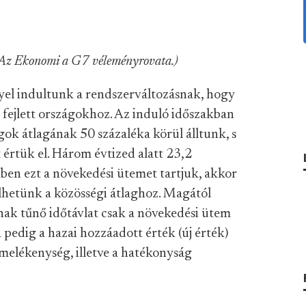
. Az Ekonomi a G7 véleményrovata.)
yel indultunk a rendszerváltozásnak, hogy
 fejlett országokhoz. Az induló időszakban
gok átlagának 50 százaléka körül álltunk, s
 értük el. Három évtized alatt 23,2
ben ezt a növekedési ütemet tartjuk, akkor
ülhetünk a közösségi átlaghoz. Magától
nak tűnő időtávlat csak a növekedési ütem
 pedig a hazai hozzáadott érték (új érték)
melékenység, illetve a hatékonyság