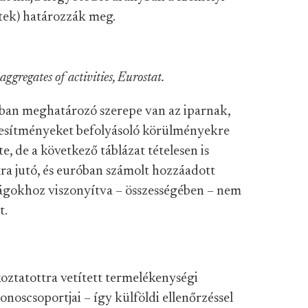
etek) határozzák meg.
aggregates of activities, Eurostat.
ban meghatározó szerepe van az iparnak,
ljesítményeket befolyásoló körülményekre
e, de a következő táblázat tételesen is
ttra jutó, és euróban számolt hozzáadott
gokhoz viszonyítva – összességében – nem
t.
koztatottra vetített termelékenységi
onoscsoportjai – így külföldi ellenőrzéssel