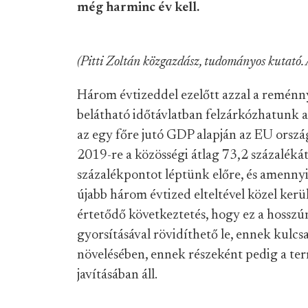
még harminc év kell.
(Pitti Zoltán közgazdász, tudományos kutató
Három évtizeddel ezelőtt azzal a reménn
belátható időtávlatban felzárkózhatunk a
az egy főre jutó GDP alapján az EU orszá
2019-re a közösségi átlag 73,2 százalékát
százalékpontot léptünk előre, és amennyi
újabb három évtized elteltével közel ker
értetődő következtetés, hogy ez a hosszú
gyorsításával rövidíthető le, ennek kulcsa
növelésében, ennek részeként pedig a ter
javításában áll.