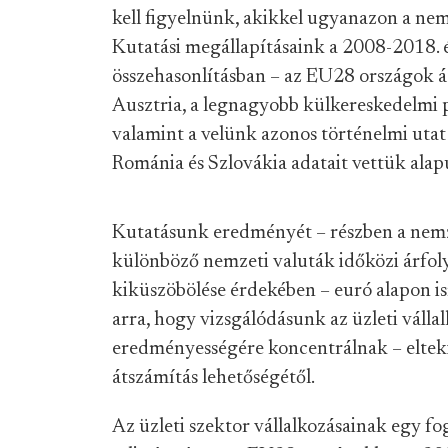
kell figyelnünk, akikkel ugyanazon a nem
Kutatási megállapításaink a 2008-2018. 
összehasonlításban – az EU28 országok át
Ausztria, a legnagyobb külkereskedelmi 
valamint a velünk azonos történelmi utat
Románia és Szlovákia adatait vettük alapu
Kutatásunk eredményét – részben a nemze
különböző nemzeti valuták időközi árfol
kiküszöbölése érdekében – euró alapon is
arra, hogy vizsgálódásunk az üzleti válla
eredményességére koncentrálnak – elteki
átszámítás lehetőségétől.
Az üzleti szektor vállalkozásainak egy fo