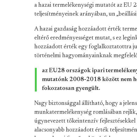
a hazai termelékenységi mutatót az EU 
teljesítményeinek arányában, un „beállási
A hazai gazdaság hozzáadott érték term
eltérő eredményességet mutat, s ez legin
hozzáadott érték egy foglalkoztatottra ju
történelmi hagyományainknak megfelelően 
az EU28 országok ipari termelékenys
mutatónk 2008-2018 között nem h
fokozatosan gyengült.
Nagy biztonsággal állítható, hogy a jele
munkatermelékenység romlásában rejlik, 
úgynevezett tőkeintenzív fejlesztésekkel 
alacsonyabb hozzáadott érték teljesítmény