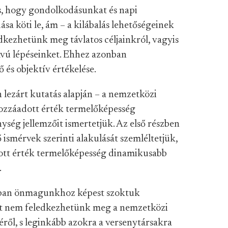
s, hogy gondolkodásunkat és napi
a köti le, ám – a kilábalás lehetőségeinek
edkezhetünk meg távlatos céljainkról, vagyis
távú lépéseinket. Ehhez azonban
 és objektív értékelése.
lezárt kutatás alapján – a nemzetközi
hozzáadott érték termelőképesség
ség jellemzőit ismertetjük. Az első részben
smérvek szerinti alakulását szemléltetjük,
dott érték termelőképesség dinamikusabb
.
bban önmagunkhoz képest szoktuk
att nem feledkezhetünk meg a nemzetközi
éről, s leginkább azokra a versenytársakra