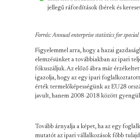
jellegű ráfordítások (bérek és keres
Forrás: Annual enterprise statistics for special 
Figyelemmel arra, hogy a hazai gazdaság
elemzésünket a továbbiakban az ipari te
fókuszáljuk. Az előző ábra már érzékeltett
igazolja, hogy az egy ipari foglalkoztato
érték termelőképességünk az EU28 orszá
javult, hanem 2008-2018 között gyengül
Tovább árnyalja a képet, ha az egy foglal
mutatót az ipari vállalkozások főbb tulajd