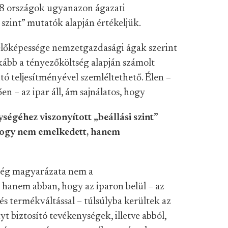
28 országok ugyanazon ágazati
 szint” mutatók alapján értékeljük.
előképessége nemzetgazdasági ágak szerint
kább a tényezőköltség alapján számolt
tó teljesítményével szemléltethető. Élen –
– az ipar áll, ám sajnálatos, hogy
égéhez viszonyított „beállási szint”
ogy nem emelkedett, hanem
nség magyarázata nem a
hanem abban, hogy az iparon belül – az
és termékváltással – túlsúlyba kerültek az
t biztosító tevékenységek, illetve abból,