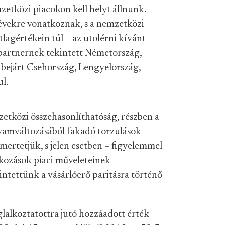
zetközi piacokon kell helyt állnunk.
évekre vonatkoznak, s a nemzetközi
lagértékein túl – az utolérni kívánt
partnernek tekintett Németország,
 bejárt Csehország, Lengyelország,
l.
tközi összehasonlíthatóság, részben a
yamváltozásából fakadó torzulások
mertetjük, s jelen esetben – figyelemmel
lkozások piaci műveleteinek
ntettünk a vásárlóerő paritásra történő
glalkoztatottra jutó hozzáadott érték