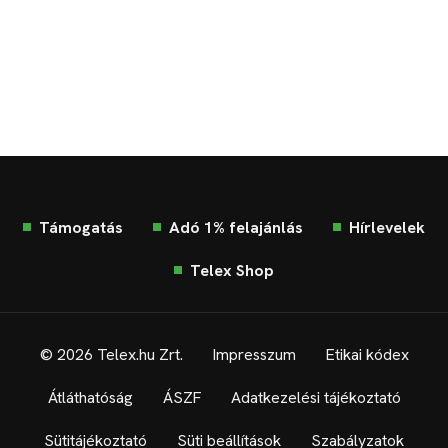
Támogatás
Adó 1% felajánlás
Hírlevelek
Telex Shop
© 2026 Telex.hu Zrt.
Impresszum
Etikai kódex
Átláthatóság
ÁSZF
Adatkezelési tájékoztató
Sütitájékoztató
Süti beállítások
Szabályzatok