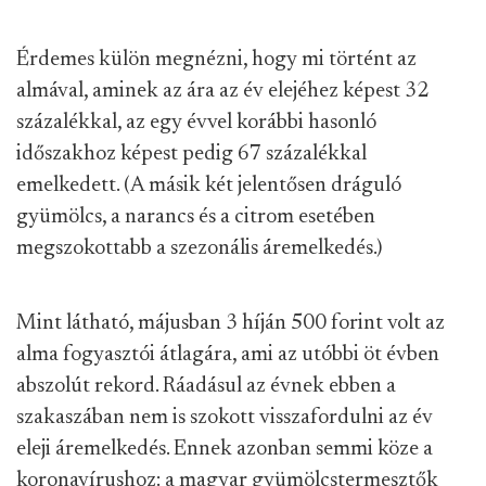
Érdemes külön megnézni, hogy mi történt az
almával, aminek az ára az év elejéhez képest 32
százalékkal, az egy évvel korábbi hasonló
időszakhoz képest pedig 67 százalékkal
emelkedett. (A másik két jelentősen dráguló
gyümölcs, a narancs és a citrom esetében
megszokottabb a szezonális áremelkedés.)
Mint látható, májusban 3 híján 500 forint volt az
alma fogyasztói átlagára, ami az utóbbi öt évben
abszolút rekord. Ráadásul az évnek ebben a
szakaszában nem is szokott visszafordulni az év
eleji áremelkedés. Ennek azonban semmi köze a
koronavírushoz: a magyar gyümölcstermesztők