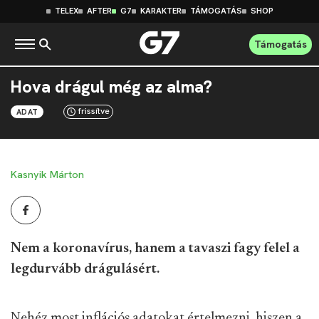
TELEX
AFTER
G7
KARAKTER
TÁMOGATÁS
SHOP
Támogatás
Hova drágul még az alma?
frissítve
ADAT
Kasnyik Márton
Nem a koronavírus, hanem a tavaszi fagy felel a
legdurvább drágulásért.
Nehéz most inflációs adatokat értelmezni, hiszen a