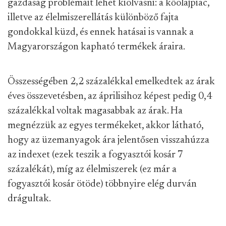
gazdaság problémáit lehet kiolvasni: a kőolajpiac,
illetve az élelmiszerellátás különböző fajta
gondokkal küzd, és ennek hatásai is vannak a
Magyarországon kapható termékek áraira.
Összességében 2,2 százalékkal emelkedtek az árak
éves összevetésben, az áprilisihoz képest pedig 0,4
százalékkal voltak magasabbak az árak. Ha
megnézzük az egyes termékeket, akkor látható,
hogy az üzemanyagok ára jelentősen visszahúzza
az indexet (ezek teszik a fogyasztói kosár 7
százalékát), míg az élelmiszerek (ez már a
fogyasztói kosár ötöde) többnyire elég durván
drágultak.