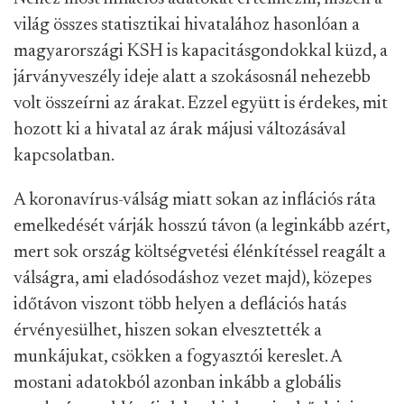
világ összes statisztikai hivatalához hasonlóan a
magyarországi KSH is kapacitásgondokkal küzd, a
járványveszély ideje alatt a szokásosnál nehezebb
volt összeírni az árakat. Ezzel együtt is érdekes, mit
hozott ki a hivatal az árak májusi változásával
kapcsolatban.
A koronavírus-válság miatt sokan az inflációs ráta
emelkedését várják hosszú távon (a leginkább azért,
mert sok ország költségvetési élénkítéssel reagált a
válságra, ami eladósodáshoz vezet majd), közepes
időtávon viszont több helyen a deflációs hatás
érvényesülhet, hiszen sokan elvesztették a
munkájukat, csökken a fogyasztói kereslet. A
mostani adatokból azonban inkább a globális