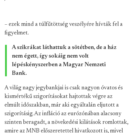
– ezek mind a túlfűtöttség veszélyére hívták fel a
figyelmet.
A szikrákat láthattuk a sötétben, de a ház
nem égett, így sokáig nem volt
lépéskényszerben a Magyar Nemzeti
Bank.
A világ nagy jegybankjai is csak nagyon óvatos és
kismértékű szigorításokat hajtottak végre az
elmúlt időszakban, már aki egyáltalán eljutott a
szigorításig. Az infláció az eurózónában alacsony
szinten beragadt, a növekedési kilátások romlottak,
amire az MNB előszeretettel hivatkozott is, mivel