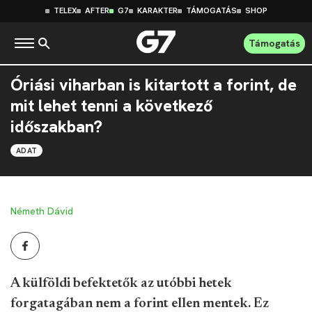
TELEX
AFTER
G7
KARAKTER
TÁMOGATÁS
SHOP
Támogatás
Óriási viharban is kitartott a forint, de
mit lehet tenni a következő
időszakban?
ADAT
Németh Dávid
A külföldi befektetők az utóbbi hetek
forgatagában nem a forint ellen mentek. Ez