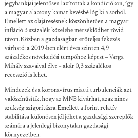
jegybankjai jelentősen lazítottak a kondíciókon, így
a magyar alacsony kamat kevésbé lóg ki a sorból.
Emellett az olajáresésnek köszönhetően a magyar
infláció 3 százalék közelébe mérséklődhet rövid
távon. Közben a gazdaságban erőteljes fékezés
várható: a 2019-ben elért éves szinten 4,9
százalékos növekedési tempóhoz képest – Varga
Mihály szavaival élve – akár 0,3 százalékos
recesszió is lehet.
Mindezek és a koronavírus miatti turbulenciák azt
valószínűsítik, hogy az MNB kivárhat, azaz nincs
szükség szigorításra. Emellett a forint relatív
stabilitása különösen jól jöhet a gazdasági szereplők
számára a jelenlegi bizonytalan gazdasági
környezetben.