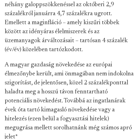
néhány galoppszökkenéssel az októberi 2,9
százalékról januárra 4,7 százalékra ugrott.
Emellett a maginfláció – amely kiszűri többek
között az idényáras élelmiszerek és az
üzemanyagok árváltozásait – tartósan 4 százalék
(év/év) közelében tartózkodott.
A magyar gazdaság növekedése az európai
élmezőnybe került, ami önmagában nem indokolna
szigorítást, de jelentősen, közel 2 százalékponttal
haladta meg a hosszú távon fenntartható
potenciális növekedést. Továbbá az ingatlanárak
évek óta tartó kimagasló növekedése vagy a
hitelezés (ezen belül a fogyasztási hitelek)
megugrása mellett sorolhatnánk még számos apró
jelet
*