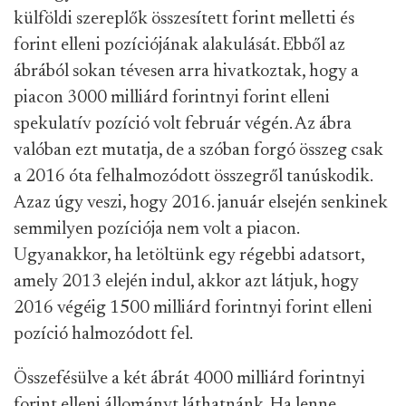
külföldi szereplők összesített forint melletti és
forint elleni pozíciójának alakulását. Ebből az
ábrából sokan tévesen arra hivatkoztak, hogy a
piacon 3000 milliárd forintnyi forint elleni
spekulatív pozíció volt február végén. Az ábra
valóban ezt mutatja, de a szóban forgó összeg csak
a 2016 óta felhalmozódott összegről tanúskodik.
Azaz úgy veszi, hogy 2016. január elsején senkinek
semmilyen pozíciója nem volt a piacon.
Ugyanakkor, ha letöltünk egy régebbi adatsort,
amely 2013 elején indul, akkor azt látjuk, hogy
2016 végéig 1500 milliárd forintnyi forint elleni
pozíció halmozódott fel.
Összefésülve a két ábrát 4000 milliárd forintnyi
forint elleni állományt láthatnánk. Ha lenne