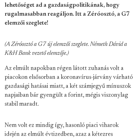
lehetőséget ad a gazdaságpolitikának, hogy
rugalmasabban reagáljon. Itt a Zéróosztó, a G7
elemzői szeglete!
(A Zéróosztó a G7 új elemzői szeglete. Németh Dávid a
K&H Bank vezető elemzője.)
Az elmúlt napokban régen látott zuhanás volt a
piacokon elsősorban a koronavírus-járvány várható
gazdasági hatásai miatt, a két számjegyű mínuszok
napjaiban bár gyengült a forint, mégis viszonylag
stabil maradt.
Nem volt ez mindig így, hasonló piaci viharok
idején az elmúlt évtizedben, azaz a kétezres