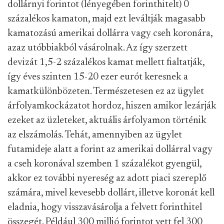
dollárnyi forintot (lényegében forinthitelt) 0
százalékos kamaton, majd ezt leváltják magasabb
kamatozású amerikai dollárra vagy cseh koronára,
azaz utóbbiakból vásárolnak. Az így szerzett
devizát 1,5-2 százalékos kamat mellett fialtatják,
így éves szinten 15-20 ezer eurót keresnek a
kamatkülönbözeten. Természetesen ez az ügylet
árfolyamkockázatot hordoz, hiszen amikor lezárják
ezeket az üzleteket, aktuális árfolyamon történik
az elszámolás. Tehát, amennyiben az ügylet
futamideje alatt a forint az amerikai dollárral vagy
a cseh koronával szemben 1 százalékot gyengül,
akkor ez további nyereség az adott piaci szereplő
számára, mivel kevesebb dollárt, illetve koronát kell
eladnia, hogy visszavásárolja a felvett forinthitel
összegét. Például 300 millió forintot vett fel 300