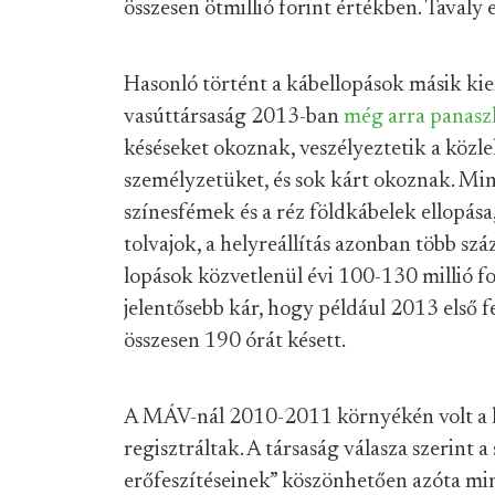
összesen ötmillió forint értékben. Tavaly 
Hasonló történt a kábellopások másik kiem
vasúttársaság 2013-ban
még arra panasz
késéseket okoznak, veszélyeztetik a közle
személyzetüket, és sok kárt okoznak. Min
színesfémek és a réz földkábelek ellopása
tolvajok, a helyreállítás azonban több szá
lopások közvetlenül évi 100-130 millió fo
jelentősebb kár, hogy például 2013 első 
összesen 190 órát késett.
A MÁV-nál 2010-2011 környékén volt a le
regisztráltak. A társaság válasza szerint 
erőfeszítéseinek” köszönhetően azóta mi