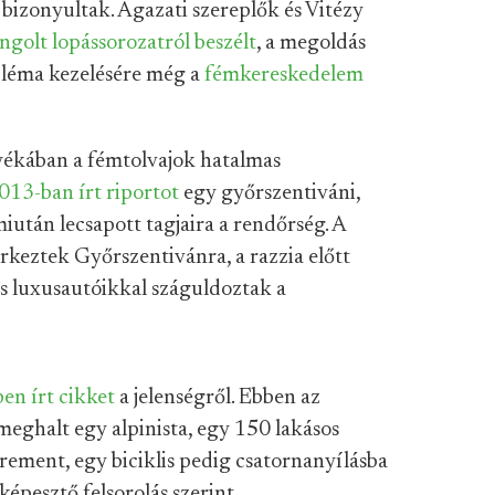
 bizonyultak. Ágazati szereplők és Vitézy
ngolt lopássorozatról beszélt
, a megoldás
obléma kezelésére még a
fémkereskedelem
yékában a fémtolvajok hatalmas
013-ban írt riportot
egy győrszentiváni,
iután lecsapott tagjaira a rendőrség. A
érkeztek Győrszentivánra, a razzia előtt
és luxusautóikkal száguldoztak a
en írt cikket
a jelenségről. Ebben az
meghalt egy alpinista, egy 150 lakásos
rement, egy biciklis pedig csatornanyílásba
lképesztő felsorolás szerint