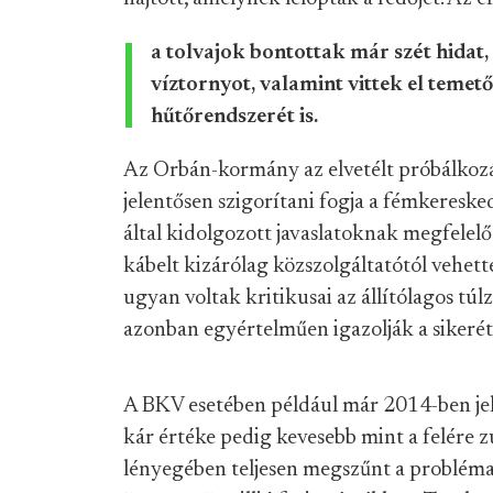
a tolvajok bontottak már szét hidat, 
víztornyot, valamint vittek el temető
hűtőrendszerét is.
Az Orbán-kormány az elvetélt próbálkoz
jelentősen szigorítani fogja a fémkeres
által kidolgozott javaslatoknak megfelel
kábelt kizárólag közszolgáltatótól vehet
ugyan voltak kritikusai az állítólagos túl
azonban egyértelműen igazolják a sikerét
A BKV esetében például már 2014-ben jele
kár értéke pedig kevesebb mint a felére z
lényegében teljesen megszűnt a probléma, 