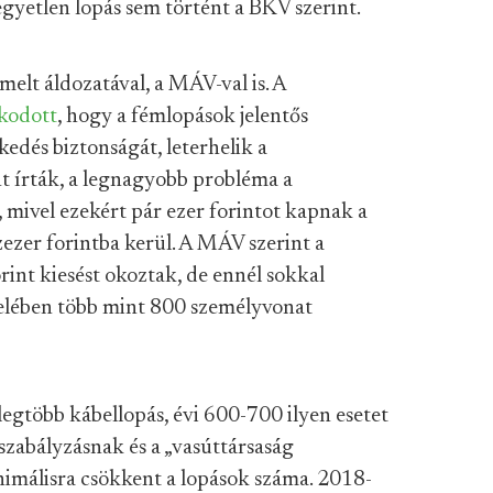
egyetlen lopás sem történt a BKV szerint.
elt áldozatával, a MÁV-val is. A
kodott
, hogy a fémlopások jelentős
kedés biztonságát, leterhelik a
t írták, a legnagyobb probléma a
, mivel ezekért pár ezer forintot kapnak a
zezer forintba kerül. A MÁV szerint a
rint kiesést okoztak, de ennél sokkal
felében több mint 800 személyvonat
gtöbb kábellopás, évi 600-700 ilyen esetet
a szabályzásnak és a „vasúttársaság
nimálisra csökkent a lopások száma. 2018-