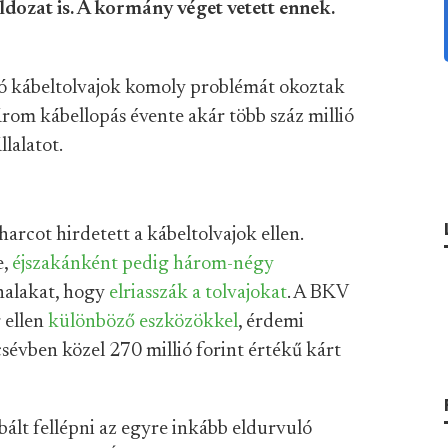
áldozat is. A kormány véget vetett ennek.
tó kábeltolvajok komoly problémát okoztak
rom kábellopás évente akár több száz millió
llalatot.
arcot hirdetett a kábeltolvajok ellen.
e,
éjszakánként pedig három-négy
nalakat, hogy
elriasszák a tolvajokat
. A BKV
g ellen
különböző eszközökkel
, érdemi
csévben közel 270 millió forint értékű kárt
ált fellépni az egyre inkább eldurvuló