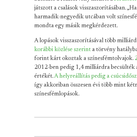
játszott a csalások visszaszorításában. „H
harmadik-negyedik utcában volt színesfé
mondta egy másik megkérdezett.
A lopások visszaszorításával több milliár
korábbi közlése szerint
a törvény hatályba
forint kárt okoztak a színesfémtolvajok.
2012-ben pedig 1,4 milliárdra becsülték a
értékét.
A helyreállítás pedig a csúcsidős
így akkoriban összesen évi több mint kétm
színesfémlopások.