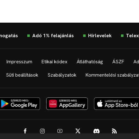
mogatás
Adó 1% felajánlás
Hírlevelek
Telex
Impresszum
Etikai kódex
Átláthatóság
ÁSZF
Ad
Süti beállítások
Szabályzatok
Kommentelési szabályza