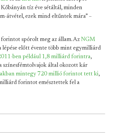
a Kőbányán tíz éve sétáltál, minden
m-átvétel, ezek mind eltűntek mára” –
d forintot spórolt meg az állam. Az
NGM
 lépése előtt évente több mint egymilliárd
2011-ben például 1,8 milliárd forintra
,
 színesfémtolvajok által okozott kár
zakban mintegy 720 millió forintot tett ki
,
illiárd forintot emésztettek fel a