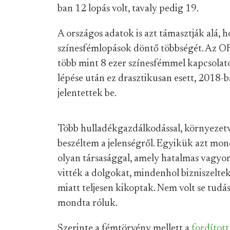
ban 12 lopás volt, tavaly pedig 19.
A országos adatok is azt támasztják alá, 
színesfémlopások döntő többségét. Az OR
több mint 8 ezer színesfémmel kapcsolatos
lépése után ez drasztikusan esett, 2018-
jelentettek be.
Több hulladékgazdálkodással, környezetv
beszéltem a jelenségről. Egyikük azt mon
olyan társasággal, amely hatalmas vagyon
vitték a dolgokat, mindenhol bizniszeltek
miatt teljesen kikoptak. Nem volt se tudá
mondta róluk.
Szerinte a fémtörvény mellett a
fordított