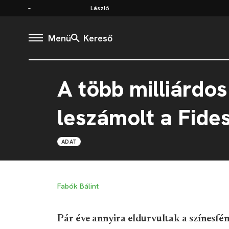
László
Menü
Kereső
A több milliárdos
leszámolt a Fide
ADAT
Fabók Bálint
Pár éve annyira eldurvultak a színesfé