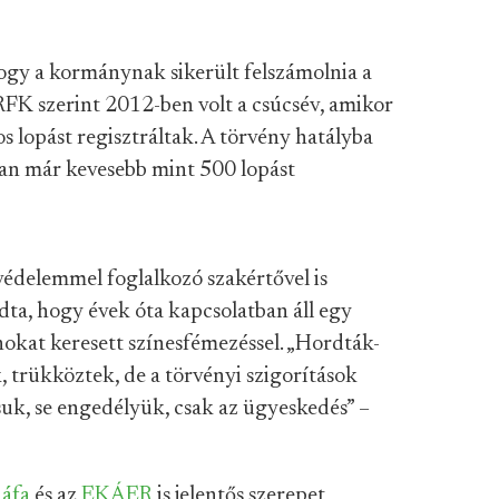
hogy a kormánynak sikerült felszámolnia a
FK szerint 2012-ben volt a csúcsév, amikor
 lopást regisztráltak. A törvény hatályba
ban már kevesebb mint 500 lopást
édelemmel foglalkozó szakértővel is
dta, hogy évek óta kapcsolatban áll egy
okat keresett színesfémezéssel. „Hordták-
, trükköztek, de a törvényi szigorítások
suk, se engedélyük, csak az ügyeskedés” –
 áfa
és az
EKÁER
is jelentős szerepet