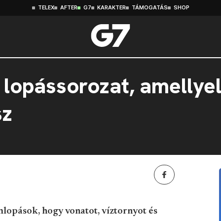
TELEX
AFTER
G7
KARAKTER
TÁMOGATÁS
SHOP
 lopássorozat, amellyel
sz
mlopások, hogy vonatot, víztornyot és