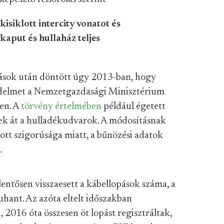
kisiklott intercity vonatot és
kaput és hullaház teljes
ások után döntött úgy 2013-ban, hogy
kedelmet a Nemzetgazdasági Minisztérium
ően. A
törvény értelmében
például égetett
tek át a hulladékudvarok. A módosításnak
zott szigorúsága miatt, a bűnözési adatok
.
ntősen visszaesett a kábellopások száma, a
uhant. Az azóta eltelt időszakban
2016 óta összesen öt lopást regisztráltak,