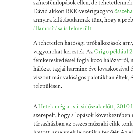
színesfémlopások ellen, de tehetetlennek
Dávid akkori BKK-vezérigazgató
összeha
annyira kilátástalannak tűnt, hogy a pr
államosítása is felmerült
.
A tehetetlen hatósági próbálkozások árn
vagyonokat kerestek. Az
Origo például 2
fémkereskedéssel foglalkozó hálózatról, m
hálózat tagjai harminc éve lovaskocsival 
viszont már valóságos palotákban éltek, 
településen.
A
Hetek még a csúcsidőszak előtt, 2010-b
szerepelt, hogy a lopások következtében 
társasházban az összes műszaki cikk tönk
hajtott, amelynek lelopták a fedőjét. Az e