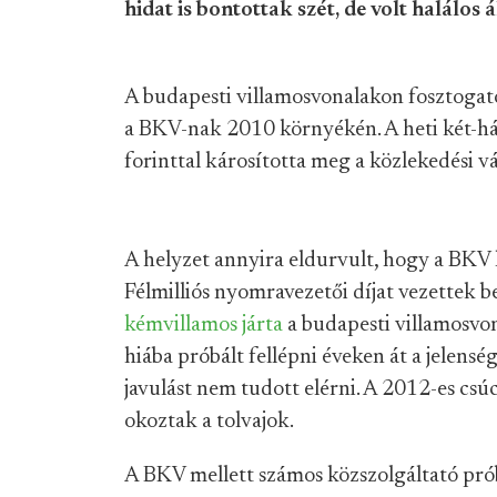
hidat is bontottak szét, de volt halálos 
A budapesti villamosvonalakon fosztoga
a BKV-nak 2010 környékén. A heti két-há
forinttal károsította meg a közlekedési vá
A helyzet annyira eldurvult, hogy a BKV h
Félmilliós nyomravezetői díjat vezettek b
kémvillamos járta
a budapesti villamosvo
hiába próbált fellépni éveken át a jelensé
javulást nem tudott elérni. A 2012-es csú
okoztak a tolvajok.
A BKV mellett számos közszolgáltató prób