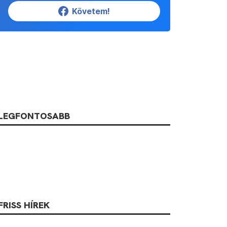
Követem!
LEGFONTOSABB
FRISS HÍREK