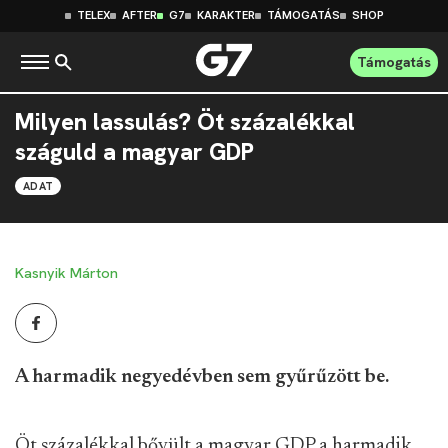
TELEX
AFTER
G7
KARAKTER
TÁMOGATÁS
SHOP
Támogatás
Milyen lassulás? Öt százalékkal
száguld a magyar GDP
ADAT
Kasnyik Márton
A harmadik negyedévben sem gyűrűzött be.
Öt százalékkal bővült a magyar GDP a harmadik