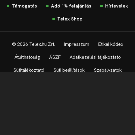
Támogatás
Adó 1% felajánlás
Hírlevelek
Telex Shop
© 2026 Telex.hu Zrt.
Impresszum
Etikai kódex
Átláthatóság
ÁSZF
Adatkezelési tájékoztató
Sütitájékoztató
Süti beállítások
Szabályzatok
Kommentelési szabályzat
Telex Sales