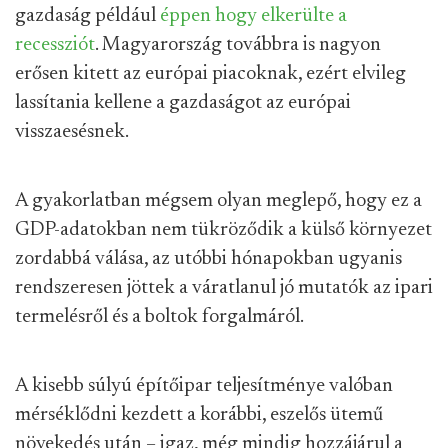
gazdaság például
éppen hogy elkerülte a
recessziót
. Magyarország továbbra is nagyon
erősen kitett az európai piacoknak, ezért elvileg
lassítania kellene a gazdaságot az európai
visszaesésnek.
A gyakorlatban mégsem olyan meglepő, hogy ez a
GDP-adatokban nem tükröződik a külső környezet
zordabbá válása, az utóbbi hónapokban ugyanis
rendszeresen jöttek a váratlanul jó mutatók az ipari
termelésről és a boltok forgalmáról.
A kisebb súlyú építőipar teljesítménye valóban
mérséklődni kezdett a korábbi, eszelős ütemű
növekedés után – igaz, még mindig hozzájárul a