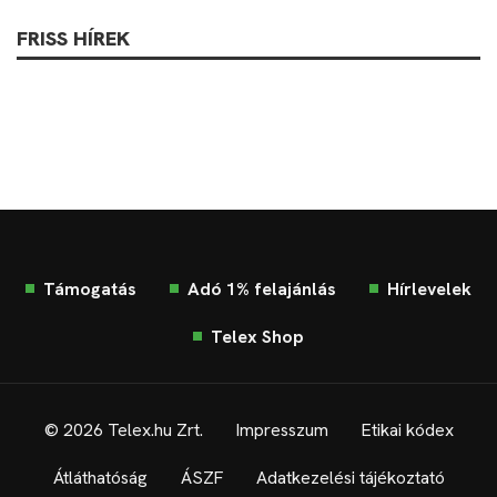
FRISS HÍREK
Támogatás
Adó 1% felajánlás
Hírlevelek
Telex Shop
© 2026 Telex.hu Zrt.
Impresszum
Etikai kódex
Átláthatóság
ÁSZF
Adatkezelési tájékoztató