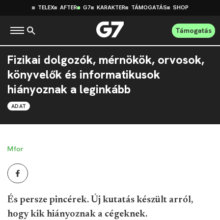
TELEX
AFTER
G7
KARAKTER
TÁMOGATÁS
SHOP
Támogatás
Fizikai dolgozók, mérnökök, orvosok,
könyvelők és informatikusok
hiányoznak a leginkább
ADAT
Mfor
És persze pincérek. Új kutatás készült arról,
hogy kik hiányoznak a cégeknek.