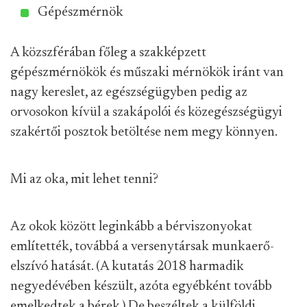
Gépészmérnök
A közszférában főleg a szakképzett
gépészmérnökök és műszaki mérnökök iránt van
nagy kereslet, az egészségügyben pedig az
orvosokon kívül a szakápolói és közegészségügyi
szakértői posztok betöltése nem megy könnyen.
Mi az oka, mit lehet tenni?
Az okok között leginkább a bérviszonyokat
említették, továbbá a versenytársak munkaerő-
elszívó hatását. (A kutatás 2018 harmadik
negyedévében készült, azóta egyébként tovább
emelkedtek a bérek.) De beszéltek a külföldi