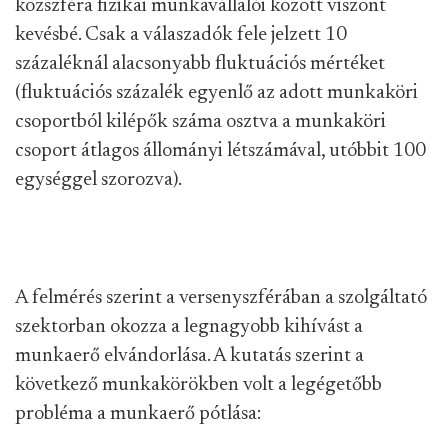
közszféra fizikai munkavállalói között viszont
kevésbé. Csak a válaszadók fele jelzett 10
százaléknál alacsonyabb fluktuációs mértéket
(fluktuációs százalék egyenlő az adott munkaköri
csoportból kilépők száma osztva a munkaköri
csoport átlagos állományi létszámával, utóbbit 100
egységgel szorozva).
A felmérés szerint a versenyszférában a szolgáltató
szektorban okozza a legnagyobb kihívást a
munkaerő elvándorlása. A kutatás szerint a
következő munkakörökben volt a legégetőbb
probléma a munkaerő pótlása: