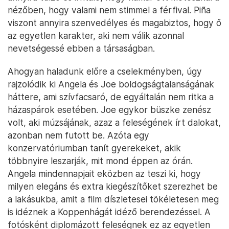
nézőben, hogy valami nem stimmel a férfival. Piña
viszont annyira szenvedélyes és magabiztos, hogy ő
az egyetlen karakter, aki nem válik azonnal
nevetségessé ebben a társaságban.
Ahogyan haladunk előre a cselekményben, úgy
rajzolódik ki Angela és Joe boldogságtalanságának
háttere, ami szívfacsaró, de egyáltalán nem ritka a
házaspárok esetében. Joe egykor büszke zenész
volt, aki múzsájának, azaz a feleségének írt dalokat,
azonban nem futott be. Azóta egy
konzervatóriumban tanít gyerekeket, akik
többnyire leszarják, mit mond éppen az órán.
Angela mindennapjait eközben az teszi ki, hogy
milyen elegáns és extra kiegészítőket szerezhet be
a lakásukba, amit a film díszletesei tökéletesen meg
is idéznek a Koppenhágát idéző berendezéssel. A
fotósként diplomázott feleségnek ez az egyetlen