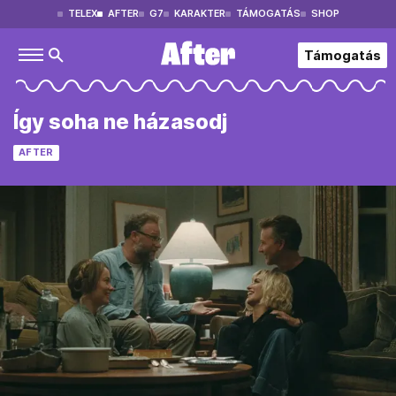
TELEX
AFTER
G7
KARAKTER
TÁMOGATÁS
SHOP
Támogatás
Így soha ne házasodj
AFTER