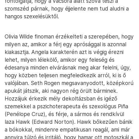
fontolgatja, hogy a vacsora alatt szóvá teszi a
szomszéd párnak, hogy éjjelente nem tud aludni a
hangos szexelésüktől.
Olivia Wilde finoman érzékelteti a szerepében, hogy
milyen az, amikor a férj egy aprósággal is azonnal
kiakasztja. Angela karakterén azt is végig érezni
lehet, milyen lélekölő, amikor egy feleség és
édesanya minden elvárásnak meg akar felelni, úgy,
hogy közben teljesen megfeledkezik arról, ki is ő
valójában. Seth Rogen megsavanyodott, középkorú
apukát játszik, aki nagyon rég örült bárminek.
Hozzájuk érkezik mély dekoltázsban és igéző
szemekkel a pszichoterapeuta és szexológus Piña
(Penélope Cruz), és férje, a sármos és rendkívül
laza Hawk (Edward Norton). Hawk bőkezűen bánik
a bókokkal, mindenre empatikusan reagál, ami már
annyira túlzó és irritáló, hogy hamar ott motoszkál a