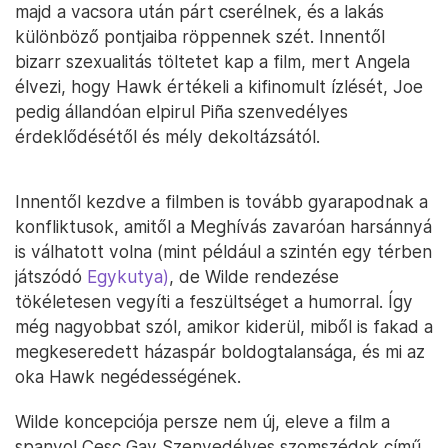
majd a vacsora után párt cserélnek, és a lakás
különböző pontjaiba röppennek szét. Innentől
bizarr szexualitás töltetet kap a film, mert Angela
élvezi, hogy Hawk értékeli a kifinomult ízlését, Joe
pedig állandóan elpirul Piña szenvedélyes
érdeklődésétől és mély dekoltázsától.
Innentől kezdve a filmben is tovább gyarapodnak a
konfliktusok, amitől a Meghívás zavaróan harsánnyá
is válhatott volna (mint például a szintén egy térben
játszódó
Egykutya)
, de Wilde rendezése
tökéletesen vegyíti a feszültséget a humorral. Így
még nagyobbat szól, amikor kiderül, miből is fakad a
megkeseredett házaspár boldogtalansága, és mi az
oka Hawk negédességének.
Wilde koncepciója persze nem új, eleve a film a
spanyol Cesc Gay Szenvedélyes szomszédok című