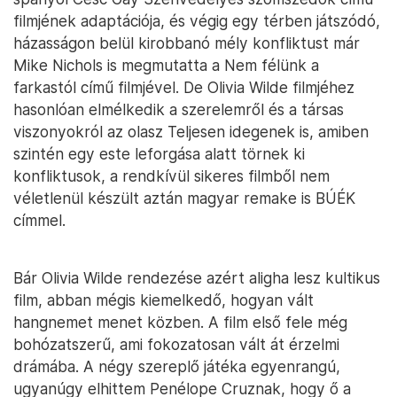
filmjének adaptációja, és végig egy térben játszódó,
házasságon belül kirobbanó mély konfliktust már
Mike Nichols is megmutatta a Nem félünk a
farkastól című filmjével. De Olivia Wilde filmjéhez
hasonlóan elmélkedik a szerelemről és a társas
viszonyokról az olasz Teljesen idegenek is, amiben
szintén egy este leforgása alatt törnek ki
konfliktusok, a rendkívül sikeres filmből nem
véletlenül készült aztán magyar remake is BÚÉK
címmel.
Bár Olivia Wilde rendezése azért aligha lesz kultikus
film, abban mégis kiemelkedő, hogyan vált
hangnemet menet közben. A film első fele még
bohózatszerű, ami fokozatosan vált át érzelmi
drámába. A négy szereplő játéka egyenrangú,
ugyanúgy elhittem Penélope Cruznak, hogy ő a