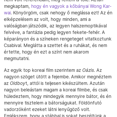
megkaptam,
hogy én vagyok a kőbányai Wong Kar-
wai
. Könyörgöm, csak nehogy ő meglássa ezt! Az én
elképzelésem az volt, hogy minden, ami a
valóságban játszódik, az legyen halszemoptikával
felvéve, a fantázia pedig legyen fekete-fehér. A
képarányon és a színeken rengeteget vitatkoztunk
Csabival. Meglátta a szettet és a ruhákat, és nem
értette, hogy én ezt a színt nem akarom
megmutatni.
Az egyik top koreai film szerintem az
Oázis
. Az
nagyon szöget ütött a fejembe. Amikor megnéztem
az
Oldboy
t, attól is teljesen kikészültem. Azután
nagyon beleástam magam a koreai filmbe, és csak
hüledeztem, hogy mindegyik mennyire bátor, és én
mennyire tisztelem a bátorságukat. Földönfutó
vadorzóként ezeket látni lenyűgöző volt.
Emlékszem, hogy a stábbal is sokat beszéltünk a