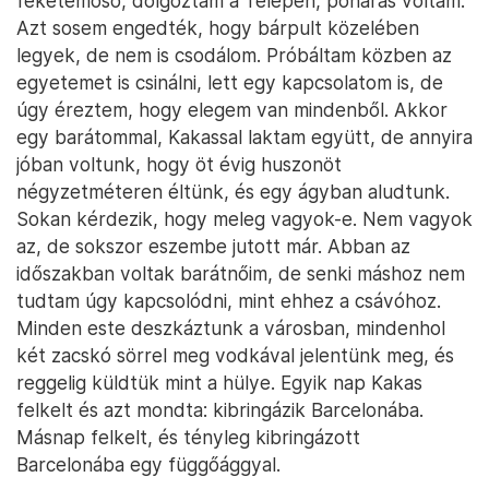
feketemosó, dolgoztam a Telepen, poharas voltam.
Azt sosem engedték, hogy bárpult közelében
legyek, de nem is csodálom. Próbáltam közben az
egyetemet is csinálni, lett egy kapcsolatom is, de
úgy éreztem, hogy elegem van mindenből. Akkor
egy barátommal, Kakassal laktam együtt, de annyira
jóban voltunk, hogy öt évig huszonöt
négyzetméteren éltünk, és egy ágyban aludtunk.
Sokan kérdezik, hogy meleg vagyok-e. Nem vagyok
az, de sokszor eszembe jutott már. Abban az
időszakban voltak barátnőim, de senki máshoz nem
tudtam úgy kapcsolódni, mint ehhez a csávóhoz.
Minden este deszkáztunk a városban, mindenhol
két zacskó sörrel meg vodkával jelentünk meg, és
reggelig küldtük mint a hülye. Egyik nap Kakas
felkelt és azt mondta: kibringázik Barcelonába.
Másnap felkelt, és tényleg kibringázott
Barcelonába egy függőággyal.