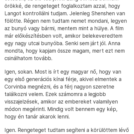
örökké, de rengeteget foglalkoztam azzal, hogy
Langot kontrollálni tudjam. Jelenleg Shenshen van
fölötte. Régen nem tudtam nemet mondani, legyen
az bunyó vagy bármi, mentem mint a hülye. A film
már előkészítésben volt, amikor belekeveredtem
egy nagy utcai bunyóba. Senki sem járt jól. Anna
mondta, hogy kapjam össze magam, mert ezt nem
csinálhatom tovább.
Igen, sokan. Most is írt egy magyar nő, hogy van
egy első generációs kínai férje, akivel elmentek a
Corvinba megnézni, és a férj nagyon szeretne
találkozni velem. Ezek számomra a legjobb
visszajelzések, amikor az embereket valamilyen
módon megérinti. Mindig volt bennem egy kép,
hogy én tanár akarok lenni.
Igen. Rengeteget tudtam segíteni a körülöttem lévő