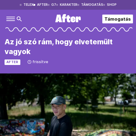
TELEX
AFTER
G7
KARAKTER
TÁMOGATÁS
SHOP
Támogatás
Az jó szó rám, hogy elvetemült
vagyok
frissítve
AFTER