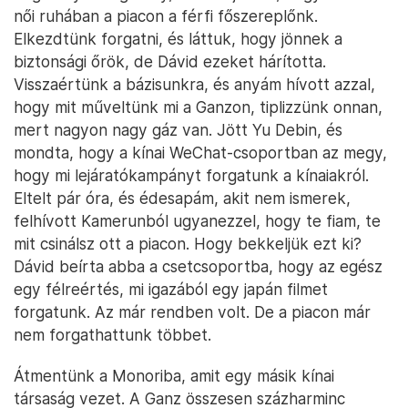
női ruhában a piacon a férfi főszereplőnk.
Elkezdtünk forgatni, és láttuk, hogy jönnek a
biztonsági őrök, de Dávid ezeket hárította.
Visszaértünk a bázisunkra, és anyám hívott azzal,
hogy mit műveltünk mi a Ganzon, tiplizzünk onnan,
mert nagyon nagy gáz van. Jött Yu Debin, és
mondta, hogy a kínai WeChat-csoportban az megy,
hogy mi lejáratókampányt forgatunk a kínaiakról.
Eltelt pár óra, és édesapám, akit nem ismerek,
felhívott Kamerunból ugyanezzel, hogy te fiam, te
mit csinálsz ott a piacon. Hogy bekkeljük ezt ki?
Dávid beírta abba a csetcsoportba, hogy az egész
egy félreértés, mi igazából egy japán filmet
forgatunk. Az már rendben volt. De a piacon már
nem forgathattunk többet.
Átmentünk a Monoriba, amit egy másik kínai
társaság vezet. A Ganz összesen százharminc