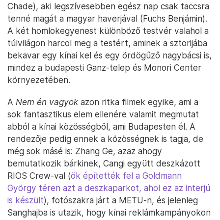
Chade), aki legszívesebben egész nap csak taccsra
tenné magát a magyar haverjával (Fuchs Benjámin).
A két homlokegyenest különböző testvér valahol a
túlvilágon harcol meg a testért, aminek a sztorijába
bekavar egy kínai kel és egy ördögűző nagybácsi is,
mindez a budapesti Ganz-telep és Monori Center
környezetében.
A
Nem én vagyok
azon ritka filmek egyike, ami a
sok fantasztikus elem ellenére valamit megmutat
abból a kínai közösségből, ami Budapesten él. A
rendezője pedig ennek a közösségnek is tagja, de
még sok másé is: Zhang Ge, azaz ahogy
bemutatkozik bárkinek, Cangi együtt deszkázott
RIOS Crew-val (
ők építették fel a Goldmann
György téren azt a deszkaparkot, ahol ez az interjú
is készült
), fotószakra járt a METU-n, és jelenleg
Sanghajba is utazik, hogy kínai reklámkampányokon