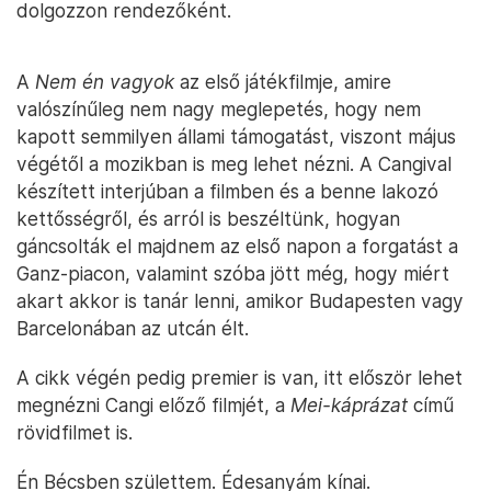
dolgozzon rendezőként.
A
Nem én vagyok
az első játékfilmje, amire
valószínűleg nem nagy meglepetés, hogy nem
kapott semmilyen állami támogatást, viszont május
végétől a mozikban is meg lehet nézni. A Cangival
készített interjúban a filmben és a benne lakozó
kettősségről, és arról is beszéltünk, hogyan
gáncsolták el majdnem az első napon a forgatást a
Ganz-piacon, valamint szóba jött még, hogy miért
akart akkor is tanár lenni, amikor Budapesten vagy
Barcelonában az utcán élt.
A cikk végén pedig premier is van, itt először lehet
megnézni Cangi előző filmjét, a
Mei-káprázat
című
rövidfilmet is.
Én Bécsben születtem. Édesanyám kínai.