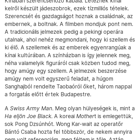
Kínában szerencsehozó kabala. Léteznek kínai
kelről készült jádeszobrok, ezek tízmilliós tételek.
Szerencsét és gazdagságot hoznak a családnak, az
embernek, a boltnak. A filmben mondjuk pont nem.
A tradicionális jelmezek pedig a pekingi operára
utalnak, ahol nehéz megmondani, hogy ki szellem és
ki élő. A szellemek és az emberek egyenrangúak a
kínai kultúrában. A színházban is így jelennek meg,
néha valamelyik figuráról csak közben tudod meg,
hogy amúgy egy szellem. A jelmezek beszerzése
amúgy nem volt egyszerű feladat, a húgom
Sanghajból rendelte Taobaóról őket, három nappal
a forgatás előtt értek Budapestre.
A
Swiss Army Man
. Meg olyan hülyeségek is, mint a
Ha eljön Joe Black
. A koreai
Mother
t is emlegettük,
sok Pong Dzsúnhót. Wong Kar-wait az operatőr
Bántó Csaba hozta fel többször, de nekem annyira
nem volt referenciám, meg féltem is tőle. Aztán