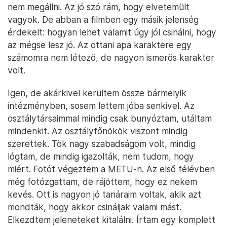
nem megállni. Az jó szó rám, hogy elvetemült
vagyok. De abban a filmben egy másik jelenség
érdekelt: hogyan lehet valamit úgy jól csinálni, hogy
az mégse lesz jó. Az ottani apa karaktere egy
számomra nem létező, de nagyon ismerős karakter
volt.
Igen, de akárkivel kerültem össze bármelyik
intézményben, sosem lettem jóba senkivel. Az
osztálytársaimmal mindig csak bunyóztam, utáltam
mindenkit. Az osztályfőnökök viszont mindig
szerettek. Tök nagy szabadságom volt, mindig
lógtam, de mindig igazolták, nem tudom, hogy
miért. Fotót végeztem a METU-n. Az első félévben
még fotózgattam, de rájöttem, hogy ez nekem
kevés. Ott is nagyon jó tanáraim voltak, akik azt
mondták, hogy akkor csináljak valami mást.
Elkezdtem jeleneteket kitalálni. Írtam egy komplett