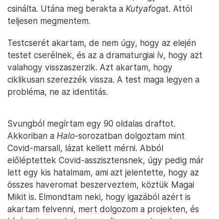
csinálta. Utána meg berakta a
Kutyafog
at. Attól
teljesen megmentem.
Testcserét akartam, de nem úgy, hogy az elején
testet cserélnek, és az a dramaturgiai ív, hogy azt
valahogy visszaszerzik. Azt akartam, hogy
ciklikusan szerezzék vissza. A test maga legyen a
probléma, ne az identitás.
Svungból megírtam egy 90 oldalas draftot.
Akkoriban a
Halo
-sorozatban dolgoztam mint
Covid-marsall, lázat kellett mérni. Abból
előléptettek Covid-asszisztensnek, úgy pedig már
lett egy kis hatalmam, ami azt jelentette, hogy az
összes haveromat beszerveztem, köztük Magai
Mikit is. Elmondtam neki, hogy igazából azért is
akartam felvenni, mert dolgozom a projekten, és