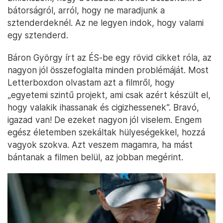
bátorságról, arról, hogy ne maradjunk a
sztenderdeknél. Az ne legyen indok, hogy valami
egy sztenderd.
Báron György írt az ÉS-be egy rövid cikket róla, az
nagyon jól összefoglalta minden problémáját. Most
Letterboxdon olvastam azt a filmről, hogy
„egyetemi szintű projekt, ami csak azért készült el,
hogy valakik ihassanak és cigizhessenek”. Bravó,
igazad van! De ezeket nagyon jól viselem. Engem
egész életemben szekáltak hülyeségekkel, hozzá
vagyok szokva. Azt veszem magamra, ha mást
bántanak a filmen belül, az jobban megérint.