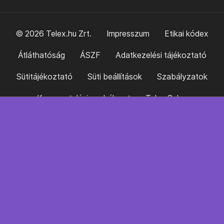
© 2026 Telex.hu Zrt.
Impresszum
Etikai kódex
Átláthatóság
ÁSZF
Adatkezelési tájékoztató
Sütitájékoztató
Süti beállítások
Szabályzatok
Kommentelési szabályzat
Telex Sales