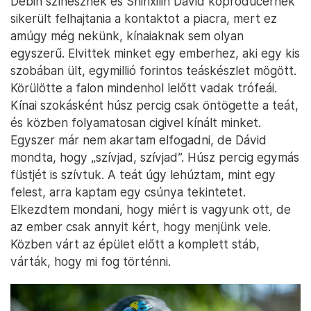
Debin színésznek és Shinxilin Dávid koproducernek
sikerült felhajtania a kontaktot a piacra, mert ez
amúgy még nekünk, kínaiaknak sem olyan
egyszerű. Elvittek minket egy emberhez, aki egy kis
szobában ült, egymillió forintos teáskészlet mögött.
Körülötte a falon mindenhol lelőtt vadak trófeái.
Kínai szokásként húsz percig csak öntögette a teát,
és közben folyamatosan cigivel kínált minket.
Egyszer már nem akartam elfogadni, de Dávid
mondta, hogy „szívjad, szívjad”. Húsz percig egymás
füstjét is szívtuk. A teát úgy lehúztam, mint egy
felest, arra kaptam egy csúnya tekintetet.
Elkezdtem mondani, hogy miért is vagyunk ott, de
az ember csak annyit kért, hogy menjünk vele.
Közben várt az épület előtt a komplett stáb,
várták, hogy mi fog történni.