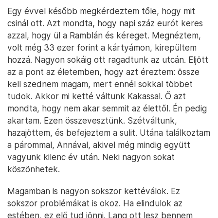
Egy évvel később megkérdeztem tőle, hogy mit
csinál ott. Azt mondta, hogy napi száz eurót keres
azzal, hogy ül a Ramblán és kéreget. Megnéztem,
volt még 33 ezer forint a kártyámon, kirepültem
hozzá. Nagyon sokáig ott ragadtunk az utcán. Eljött
az a pont az életemben, hogy azt éreztem: össze
kell szednem magam, mert ennél sokkal többet
tudok. Akkor mi ketté váltunk Kakassal. Ő azt
mondta, hogy nem akar semmit az élettől. Én pedig
akartam. Ezen összevesztünk. Szétváltunk,
hazajöttem, és befejeztem a sulit. Utána találkoztam
a párommal, Annával, akivel még mindig együtt
vagyunk kilenc év után. Neki nagyon sokat
köszönhetek.
Magamban is nagyon sokszor kettéválok. Ez
sokszor problémákat is okoz. Ha elindulok az
estében, ez elő tud jönni. Lang ott lesz bennem