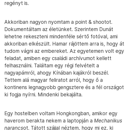
regényt is.
Akkoriban nagyon nyomtam a point & shootot.
Dokumentáltam az életünket. Szerintem Dunát
lehetne rekeszteni mindenféle sértő fotóval, ami
akkoriban elkészült. Hamar rájöttem arra is, hogy át
tudom vágni az embereket. Az egyetemen volt egy
feladat, amiben egy családi archívumot kellett
felhasználni. Találtam egy régi felvételt a
nagyapámról, ahogy Kínában kajákról beszél.
Tettem alá magyar feliratot arról, hogy ő a
kontinens legnagyobb gengsztere és a fél országot
ki fogja nyírni. Mindenki bekajálta.
Egy hostelben voltam Hongkongban, amikor egy
haverom berakta nekem a laptopján a
Mechanikus
narancs
ot. Tátott szájjal néztem, hogy mi ez, ki