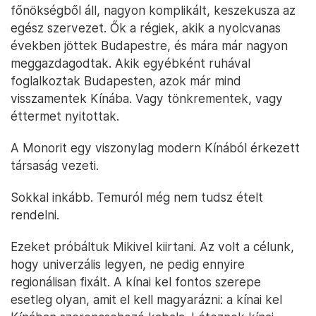
főnökségből áll, nagyon komplikált, keszekusza az
egész szervezet. Ők a régiek, akik a nyolcvanas
években jöttek Budapestre, és mára már nagyon
meggazdagodtak. Akik egyébként ruhával
foglalkoztak Budapesten, azok már mind
visszamentek Kínába. Vagy tönkrementek, vagy
éttermet nyitottak.
A Monorit egy viszonylag modern Kínából érkezett
társaság vezeti.
Sokkal inkább. Temuról még nem tudsz ételt
rendelni.
Ezeket próbáltuk Mikivel kiirtani. Az volt a célunk,
hogy univerzális legyen, ne pedig ennyire
regionálisan fixált. A kínai kel fontos szerepe
esetleg olyan, amit el kell magyarázni: a kínai kel