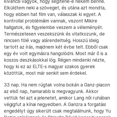
kíváncsi vagyok, hogy segítene-e nekem benne.
Elküldtem neki a szöveget, és utána azt mondta,
hogy ebben hat film van, válasszak ki egyet. A
kontrollal problémáim vannak, viszont Mikire
hallgatok, és figyelembe veszem a véleményét.
Természetesen veszekszünk és vitatkozunk, de
nincsen fölé vagy alárendeltség. Hosszú ideig
tartott az írás, majdnem két évbe telt. Ebből csak
egy év volt egymásra hangolódni. Most már ő is a
koszos deszkásokkal lóg. Régen mindenki nézte,
hogy ki ez az ELTE-s magyar szakos gyerek
közöttük, most már senkit sem érdekel.
33 nap. Ha nem rúgtak volna bokán a Ganz-piacon
az első nap, hamarabb is megvagyunk. Akkor
vettük fel azt a jelenetet, amikor Lang női ruhában
végigfut a kínai negyedben. A Ganzra a forgatási
engedélyt úgy sikerült csak megtalálnunk, hogy Yu