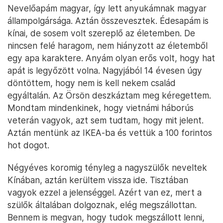
Nevelőapám magyar, így lett anyukámnak magyar
állampolgársága. Aztán összevesztek. Édesapám is
kínai, de sosem volt szereplő az életemben. De
nincsen felé haragom, nem hiányzott az életemből
egy apa karaktere. Anyám olyan erős volt, hogy hat
apát is legyőzött volna. Nagyjából 14 évesen úgy
döntöttem, hogy nem is kell nekem család
egyáltalán. Az Örsön deszkáztam meg kéregettem.
Mondtam mindenkinek, hogy vietnámi háborús
veterán vagyok, azt sem tudtam, hogy mit jelent.
Aztán mentünk az IKEA-ba és vettük a 100 forintos
hot dogot.
Négyéves koromig tényleg a nagyszülők neveltek
Kínában, aztán kerültem vissza ide. Tisztában
vagyok ezzel a jelenséggel. Azért van ez, mert a
szülők általában dolgoznak, elég megszállottan.
Bennem is megvan, hogy tudok megszállott lenni,