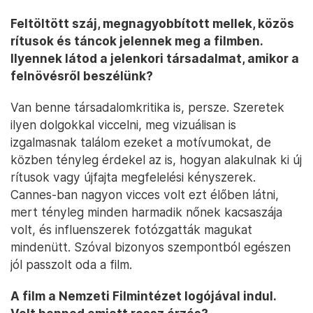
Feltöltött száj, megnagyobbított mellek, közös
rítusok és táncok jelennek meg a filmben.
Ilyennek látod a jelenkori társadalmat, amikor a
felnövésről beszélünk?
Van benne társadalomkritika is, persze. Szeretek
ilyen dolgokkal viccelni, meg vizuálisan is
izgalmasnak találom ezeket a motívumokat, de
közben tényleg érdekel az is, hogyan alakulnak ki új
rítusok vagy újfajta megfelelési kényszerek.
Cannes-ban nagyon vicces volt ezt élőben látni,
mert tényleg minden harmadik nőnek kacsaszája
volt, és influenszerek fotózgatták magukat
mindenütt. Szóval bizonyos szempontból egészen
jól passzolt oda a film.
A film a Nemzeti Filmintézet logójával indul.