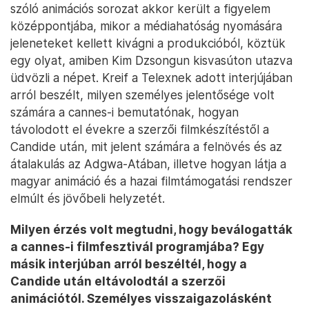
szóló animációs sorozat akkor került a figyelem
középpontjába, mikor a médiahatóság nyomására
jeleneteket kellett kivágni a produkcióból, köztük
egy olyat, amiben Kim Dzsongun kisvasúton utazva
üdvözli a népet. Kreif a Telexnek adott interjújában
arról beszélt, milyen személyes jelentősége volt
számára a cannes-i bemutatónak, hogyan
távolodott el évekre a szerzői filmkészítéstől a
Candide után, mit jelent számára a felnövés és az
átalakulás az Adgwa-Atában, illetve hogyan látja a
magyar animáció és a hazai filmtámogatási rendszer
elmúlt és jövőbeli helyzetét.
Milyen érzés volt megtudni, hogy beválogatták
a cannes-i filmfesztivál programjába? Egy
másik interjúban arról beszéltél, hogy a
Candide után eltávolodtál a szerzői
animációtól. Személyes visszaigazolásként