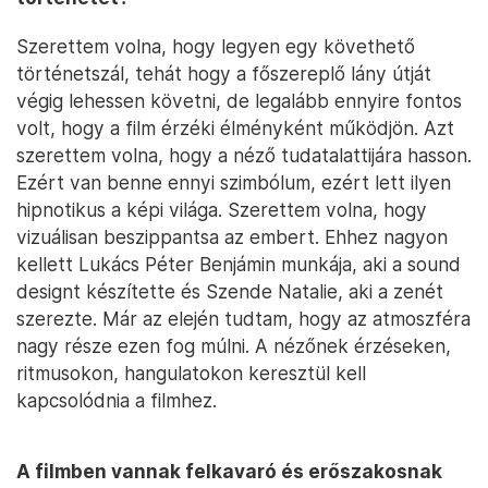
Szerettem volna, hogy legyen egy követhető
történetszál, tehát hogy a főszereplő lány útját
végig lehessen követni, de legalább ennyire fontos
volt, hogy a film érzéki élményként működjön. Azt
szerettem volna, hogy a néző tudatalattijára hasson.
Ezért van benne ennyi szimbólum, ezért lett ilyen
hipnotikus a képi világa. Szerettem volna, hogy
vizuálisan beszippantsa az embert. Ehhez nagyon
kellett Lukács Péter Benjámin munkája, aki a sound
designt készítette és Szende Natalie, aki a zenét
szerezte. Már az elején tudtam, hogy az atmoszféra
nagy része ezen fog múlni. A nézőnek érzéseken,
ritmusokon, hangulatokon keresztül kell
kapcsolódnia a filmhez.
A filmben vannak felkavaró és erőszakosnak