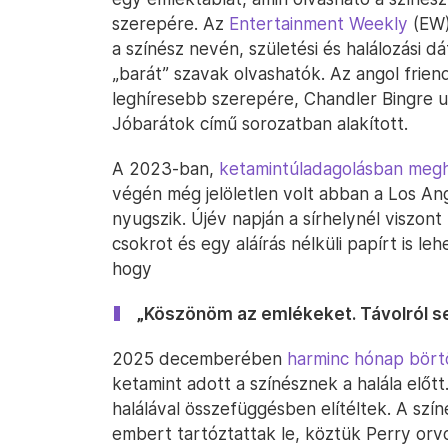
szerepére. Az
Entertainment Weekly
(EW)
a színész nevén, születési és halálozási d
„barát” szavak olvashatók. Az angol frien
leghíresebb szerepére, Chandler Bingre ut
Jóbarátok című sorozatban alakított.
A 2023-ban,
ketamintúladagolásban megh
végén még jelöletlen volt abban a Los Ang
nyugszik. Újév napján a sírhelynél viszo
csokrot és egy aláírás nélküli papírt is le
hogy
„Köszönöm az emlékeket. Távolról sem
2025 decemberében
harminc hónap börtö
ketamint adott a színésznek a halála előtt.
halálával összefüggésben elítéltek. A szí
embert tartóztattak le, köztük Perry orvos