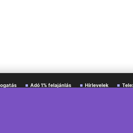
ogatás
Adó 1% felajánlás
Hírlevelek
Tele
Impresszum
Etikai kódex
Átláthatóság
ÁSZF
A
Süti beállítások
Szabályzatok
Kommentelési szabály