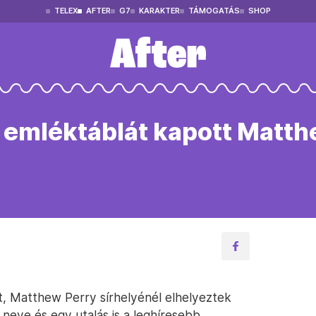
TELEX
AFTER
G7
KARAKTER
TÁMOGATÁS
SHOP
ó emléktáblát kapott Matth
t, Matthew Perry sírhelyénél elhelyeztek
 neve és egy utalás is a leghíresebb