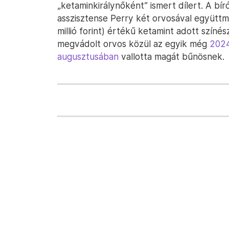
„ketaminkirálynőként” ismert dílert. A bír
asszisztense Perry két orvosával együttm
millió forint) értékű ketamint adott színés
megvádolt orvos közül az egyik még
202
augusztusában
vallotta magát bűnösnek.