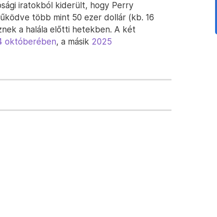
ósági iratokból kiderült, hogy Perry
űködve több mint 50 ezer dollár (kb. 16
znek a halála előtti hetekben. A két
4 októberében
, a másik
2025