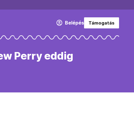
Belépés
Támogatás
ew Perry eddig