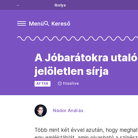
Ibolya
Menü
Kereső
A Jóbarátokra utal
jelöletlen sírja
frissítve
AFTER
Nádor András
Több mint két évvel azután, hogy meghal
egy emléktáblát, amin olvasható a színész