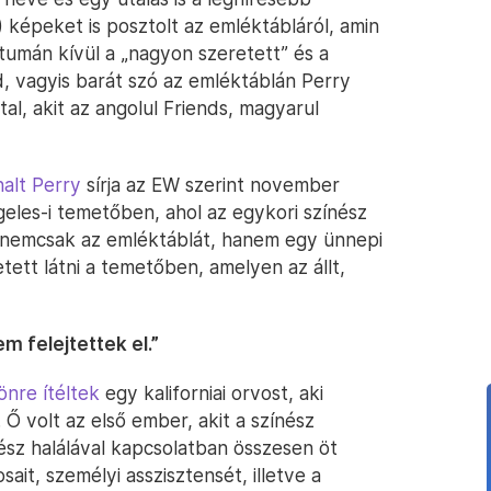
 képeket is posztolt az emléktábláról, amin
átumán kívül a „nagyon szeretett” és a
d, vagyis barát szó az emléktáblán Perry
al, akit az angolul Friends, magyarul
alt Perry
sírja az EW szerint november
eles-i temetőben, ahol az egykori színész
nt nemcsak az emléktáblát, hanem egy ünnepi
hetett látni a temetőben, amelyen az állt,
 felejtettek el.”
nre ítéltek
egy kaliforniai orvost, aki
 Ő volt az első ember, akit a színész
nész halálával kapcsolatban összesen öt
ait, személyi asszisztensét, illetve a