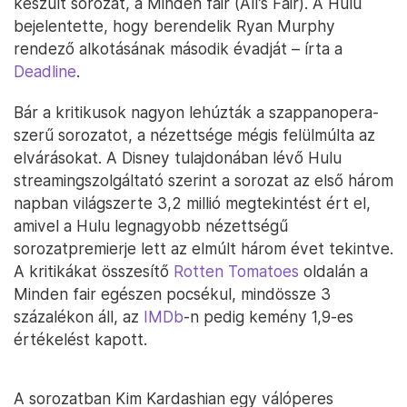
készült sorozat, a Minden fair (All’s Fair). A Hulu
bejelentette, hogy berendelik Ryan Murphy
rendező alkotásának második évadját – írta a
Deadline
.
Bár a kritikusok nagyon lehúzták a szappanopera-
szerű sorozatot, a nézettsége mégis felülmúlta az
elvárásokat. A Disney tulajdonában lévő Hulu
streamingszolgáltató szerint a sorozat az első három
napban világszerte 3,2 millió megtekintést ért el,
amivel a Hulu legnagyobb nézettségű
sorozatpremierje lett az elmúlt három évet tekintve.
A kritikákat összesítő
Rotten Tomatoes
oldalán a
Minden fair egészen pocsékul, mindössze 3
százalékon áll, az
IMDb
-n pedig kemény 1,9-es
értékelést kapott.
A sorozatban Kim Kardashian egy válóperes