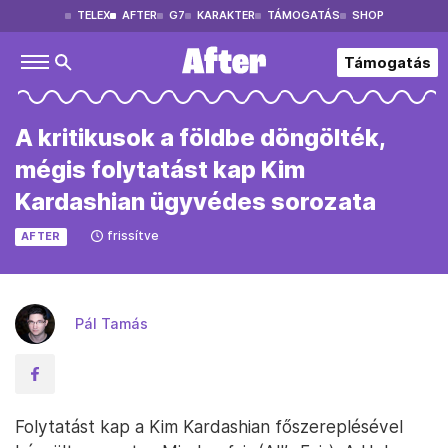
TELEX
AFTER
G7
KARAKTER
TÁMOGATÁS
SHOP
Támogatás
A kritikusok a földbe döngölték,
mégis folytatást kap Kim
Kardashian ügyvédes sorozata
frissítve
AFTER
Pál Tamás
Folytatást kap a Kim Kardashian főszereplésével