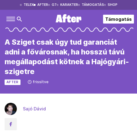
TELEX
AFTER
G7
KARAKTER
TÁMOGATÁS
SHOP
Támogatás
A Sziget csak úgy tud garanciát
adni a fővárosnak, ha hosszú távú
megállapodást kötnek a Hajógyári-
szigetre
frissítve
AFTER
Sajó Dávid