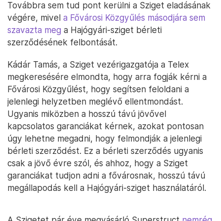
Továbbra sem tud pont kerülni a Sziget eladásának
végére, mivel
a Fővárosi Közgyűlés másodjára sem
szavazta meg
a Hajógyári-sziget bérleti
szerződésének felbontását.
Kádár Tamás, a Sziget vezérigazgatója a Telex
megkeresésére elmondta, hogy arra fogják kérni a
Fővárosi Közgyűlést, hogy segítsen feloldani a
jelenlegi helyzetben meglévő ellentmondást.
Ugyanis miközben a hosszú távú jövővel
kapcsolatos garanciákat kérnek, azokat pontosan
úgy lehetne megadni, hogy felmondják a jelenlegi
bérleti szerződést. Ez a bérleti szerződés ugyanis
csak a jövő évre szól, és ahhoz, hogy a Sziget
garanciákat tudjon adni a fővárosnak, hosszú távú
megállapodás kell a Hajógyári-sziget használatáról.
A Szigetet pár éve megvásárló Superstruct
nemrég