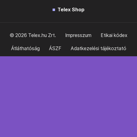
Telex Shop
© 2026 Telex.hu Zrt.
Impresszum
Etikai kódex
Átláthatóság
ÁSZF
Adatkezelési tájékoztató
Sütitájékoztató
Süti beállítások
Szabályzatok
Kommentelési szabályzat
Telex Sales