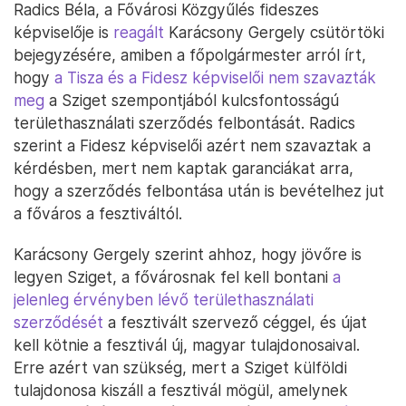
Radics Béla, a Fővárosi Közgyűlés fideszes
képviselője is
reagált
Karácsony Gergely csütörtöki
bejegyzésére, amiben a főpolgármester arról írt,
hogy
a Tisza és a Fidesz képviselői nem szavazták
meg
a Sziget szempontjából kulcsfontosságú
területhasználati szerződés felbontását. Radics
szerint a Fidesz képviselői azért nem szavaztak a
kérdésben, mert nem kaptak garanciákat arra,
hogy a szerződés felbontása után is bevételhez jut
a főváros a fesztiváltól.
Karácsony Gergely szerint ahhoz, hogy jövőre is
legyen Sziget, a fővárosnak fel kell bontani
a
jelenleg érvényben lévő területhasználati
szerződését
a fesztivált szervező céggel, és újat
kell kötnie a fesztivál új, magyar tulajdonosaival.
Erre azért van szükség, mert a Sziget külföldi
tulajdonosa kiszáll a fesztivál mögül, amelynek