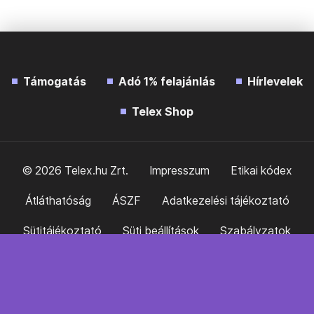
Támogatás
Adó 1% felajánlás
Hírlevelek
Telex Shop
© 2026 Telex.hu Zrt.
Impresszum
Etikai kódex
Átláthatóság
ÁSZF
Adatkezelési tájékoztató
Sütitájékoztató
Süti beállítások
Szabályzatok
Kommentelési szabályzat
Telex Sales