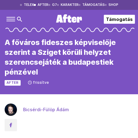
TELEX
AFTER
G7
KARAKTER
TÁMOGATÁS
SHOP
Támogatás
A főváros fideszes képviselője
szerint a Sziget körüli helyzet
szerencsejáték a budapestiek
pénzével
frissítve
AFTER
Bicsérdi-Fülöp Ádám