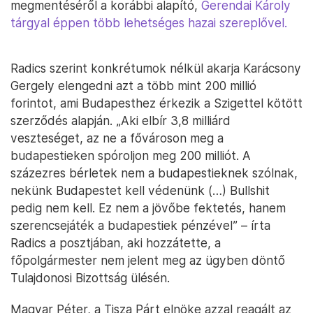
megmentéséről a korábbi alapító,
Gerendai Károly
tárgyal éppen több lehetséges hazai szereplővel.
Radics szerint konkrétumok nélkül akarja Karácsony
Gergely elengedni azt a több mint 200 millió
forintot, ami Budapesthez érkezik a Szigettel kötött
szerződés alapján. „Aki elbír 3,8 milliárd
veszteséget, az ne a fővároson meg a
budapestieken spóroljon meg 200 milliót. A
százezres bérletek nem a budapestieknek szólnak,
nekünk Budapestet kell védenünk (…) Bullshit
pedig nem kell. Ez nem a jövőbe fektetés, hanem
szerencsejáték a budapestiek pénzével” – írta
Radics a posztjában, aki hozzátette, a
főpolgármester nem jelent meg az ügyben döntő
Tulajdonosi Bizottság ülésén.
Magyar Péter, a Tisza Párt elnöke azzal reagált az