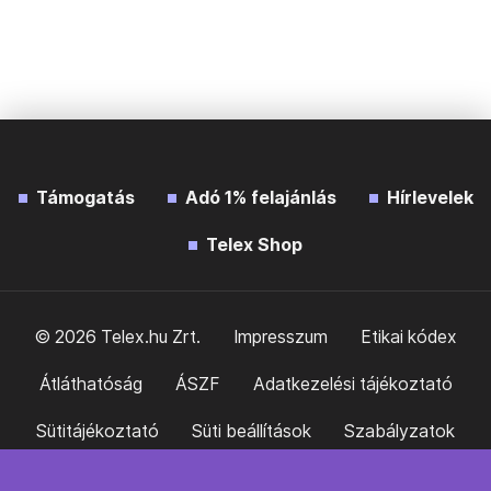
Támogatás
Adó 1% felajánlás
Hírlevelek
Telex Shop
© 2026 Telex.hu Zrt.
Impresszum
Etikai kódex
Átláthatóság
ÁSZF
Adatkezelési tájékoztató
Sütitájékoztató
Süti beállítások
Szabályzatok
Kommentelési szabályzat
Telex Sales