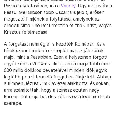
Passió folytatásában, írja a
Variety
. Ugyanis javában
készül Mel Gibson több Oscarra is jelölt, erősen
megosztó filmjének a folytatása, amelynek az
eredeti címe The Resurrection of the Christ, vagyis
Krisztus feltámadása.
A forgatást nemrég el is kezdték Rómában, és a
hírek szerint minden szereplőt mások játszanak
majd, mint a Passióban. Ezen a helyszínen forgott
egyébként a 2004-es film is, ami a maga több mint
600 millió dolláros bevételével minden idők egyik
legtöbb pénzt termelő független filmje lett. Abban
a filmben Jézust Jim Caviezel alakította, és sokan
arra számítottak, hogy a színész ezután nagy
karriert fut majd be, de azóta is ez a legismertebb
szerepe.