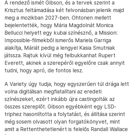
A rendező ismét Gibson, és a tervek szerint a
Krisztus feltámadása két felvonásban jelenik majd
meg a mozikban 2027-ben. Ohtonen mellett
bejelentették, hogy Mária Magdolnát Monica
Bellucci helyett egy kubai színésznő, a Mission:
Impossible-filmekből ismerős Mariela Garriga
alakítja, Máriát pedig a lengyel Kasia Smutniak
játssza. Rajtuk kívül még felbukkanhat Rupert
Everett, akinek a szerepéről egyelőre csak annyit
tudni, hogy apró, de fontos lesz.
A Variety úgy tudja, hogy egyszerűen túl drága lett
volna digitálisan megfiatalítani az eredeti
színészeket, ezért inkább újra castingolták az
összes szereplőt. Gibson egyébként egy LSD-
triphez hasonlította a folytatást, és állítása szerint
még sosem olvasott olyan forgatókönyvet, mint
amit a Rettenthetetlenért is felelős Randall Wallace