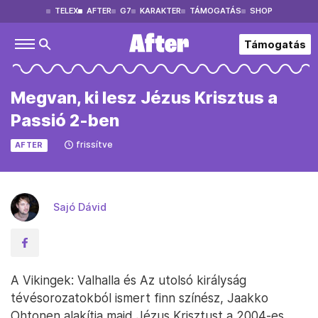
TELEX
AFTER
G7
KARAKTER
TÁMOGATÁS
SHOP
Támogatás
Megvan, ki lesz Jézus Krisztus a
Passió 2-ben
frissítve
AFTER
Sajó Dávid
A Vikingek: Valhalla és Az utolsó királyság
tévésorozatokból ismert finn színész, Jaakko
Ohtonen alakítja majd Jézus Krisztust a 2004-es