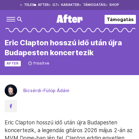
TELEX
AFTER
G7
KARAKTER
TÁMOGATÁS
SHOP
Támogatás
Eric Clapton hosszú idő után újra
Budapesten koncertezik
frissítve
AFTER
Bicsérdi-Fülöp Ádám
Eric Clapton hosszú idő után újra Budapesten
koncertezik, a legendás gitáros 2026 május 2-án az
MVM Dome-ban lép fel. Clapton eddig egyetlen