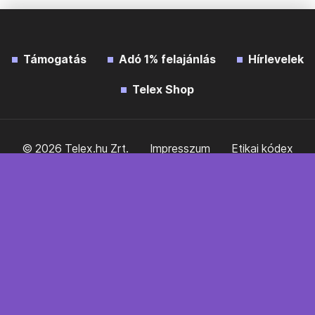
Támogatás
Adó 1% felajánlás
Hírlevelek
Telex Shop
© 2026 Telex.hu Zrt.
Impresszum
Etikai kódex
Átláthatóság
ÁSZF
Adatkezelési tájékoztató
Sütitájékoztató
Süti beállítások
Szabályzatok
Kommentelési szabályzat
Telex Sales