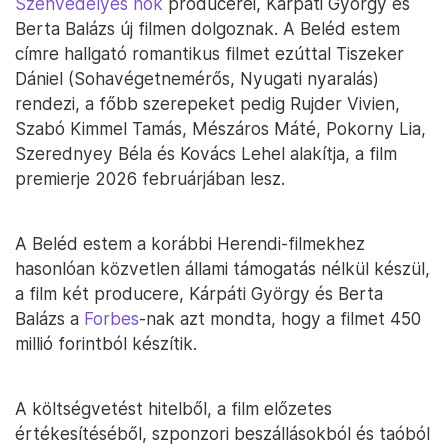
Szenvedélyes nők
producerei, Kárpáti György és
Berta Balázs új filmen dolgoznak. A Beléd estem
címre hallgató romantikus filmet ezúttal Tiszeker
Dániel (Sohavégetnemérős, Nyugati nyaralás)
rendezi, a főbb szerepeket pedig Rujder Vivien,
Szabó Kimmel Tamás, Mészáros Máté, Pokorny Lia,
Szerednyey Béla és Kovács Lehel alakítja, a film
premierje 2026 februárjában lesz.
A Beléd estem a korábbi Herendi-filmekhez
hasonlóan közvetlen állami támogatás nélkül készül,
a film két producere, Kárpáti György és Berta
Balázs a
Forbes
-nak azt mondta, hogy a filmet 450
millió forintból készítik.
A költségvetést hitelből, a film előzetes
értékesítéséből, szponzori beszállásokból és taóból