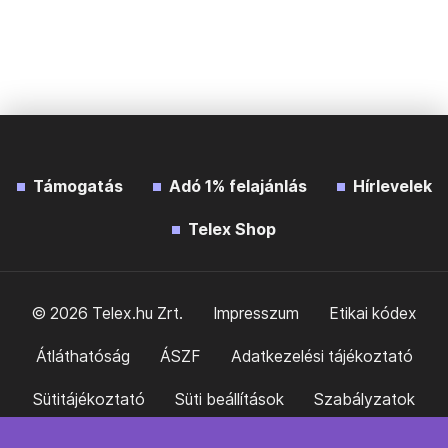
Támogatás
Adó 1% felajánlás
Hírlevelek
Telex Shop
© 2026 Telex.hu Zrt.
Impresszum
Etikai kódex
Átláthatóság
ÁSZF
Adatkezelési tájékoztató
Sütitájékoztató
Süti beállítások
Szabályzatok
Kommentelési szabályzat
Telex Sales