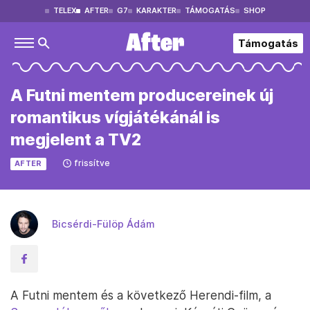
TELEX
AFTER
G7
KARAKTER
TÁMOGATÁS
SHOP
Támogatás
A Futni mentem producereinek új
romantikus vígjátékánál is
megjelent a TV2
frissítve
AFTER
Bicsérdi-Fülöp Ádám
A Futni mentem és a következő Herendi-film, a