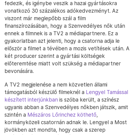
fedezik, és igénybe veszik a hazai gyártásokra
vonatkozó 30 százalékos adókedvezményt. Az
viszont már meglepőbb szál a film
finanszírozásában, hogy a Szenvedélyes nők után
ennek a filmnek is a TV2 a médiapartnere. Ez a
gyakorlatban azt jelenti, hogy a csatorna adja le
először a filmet a tévében a mozis vetítések után. A
két producer szerint a gyártási költségek
előteremtése miatt volt szükség a médiapartner
bevonására.
A TV2 megjelenése a nem közvetlen állami
támogatásból készülő filmeknél a
Lengyel Tamással
készített interjúnkban
is szóba került, a színész
ugyanis abban a Szenvedélyes nőkben játszik, amit
szintén a
Mészáros Lőrinchez köthető
,
kormányközeli csatornán adnak le. Lengyel a Most
jövökben azt mondta, hogy csak a szerep