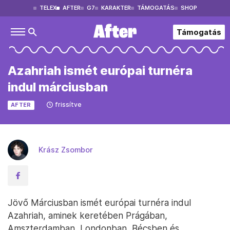
TELEX
AFTER
G7
KARAKTER
TÁMOGATÁS
SHOP
Támogatás
Azahriah ismét európai turnéra
indul márciusban
frissítve
AFTER
Krász Zsombor
Jövő Márciusban ismét európai turnéra indul
Azahriah, aminek keretében Prágában,
Amszterdamban, Londonban, Bécsben és