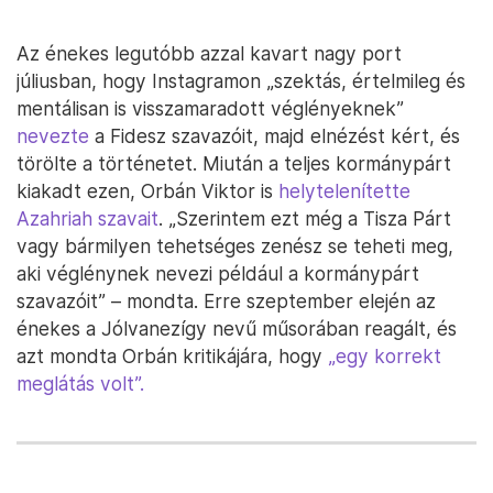
Az énekes legutóbb azzal kavart nagy port
júliusban, hogy Instagramon „szektás, értelmileg és
mentálisan is visszamaradott véglényeknek”
nevezte
a Fidesz szavazóit, majd elnézést kért, és
törölte a történetet. Miután a teljes kormánypárt
kiakadt ezen, Orbán Viktor is
helytelenítette
Azahriah szavait
. „Szerintem ezt még a Tisza Párt
vagy bármilyen tehetséges zenész se teheti meg,
aki véglénynek nevezi például a kormánypárt
szavazóit” – mondta. Erre szeptember elején az
énekes a Jólvanezígy nevű műsorában reagált, és
azt mondta Orbán kritikájára, hogy
„egy korrekt
meglátás volt”.