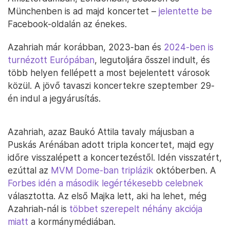
Münchenben is ad majd koncertet –
jelentette be
Facebook-oldalán az énekes.
Azahriah már korábban, 2023-ban és
2024-ben is
turnézott Európában
, legutoljára ősszel indult, és
több helyen fellépett a most bejelentett városok
közül. A jövő tavaszi koncertekre szeptember 29-
én indul a jegyárusítás.
Azahriah, azaz Baukó Attila tavaly májusban a
Puskás Arénában adott tripla koncertet, majd egy
időre visszalépett a koncertezéstől. Idén visszatért,
ezúttal az
MVM Dome-ban triplázik
októberben. A
Forbes idén a második legértékesebb celebnek
választotta. Az első Majka lett, aki ha lehet, még
Azahriah-nál is
többet szerepelt néhány akciója
miatt
a kormánymédiában.