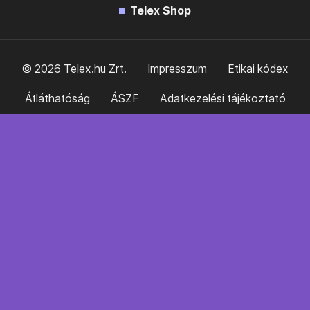
Telex Shop
© 2026 Telex.hu Zrt.
Impresszum
Etikai kódex
Átláthatóság
ÁSZF
Adatkezelési tájékoztató
Sütitájékoztató
Süti beállítások
Szabályzatok
Kommentelési szabályzat
Telex Sales