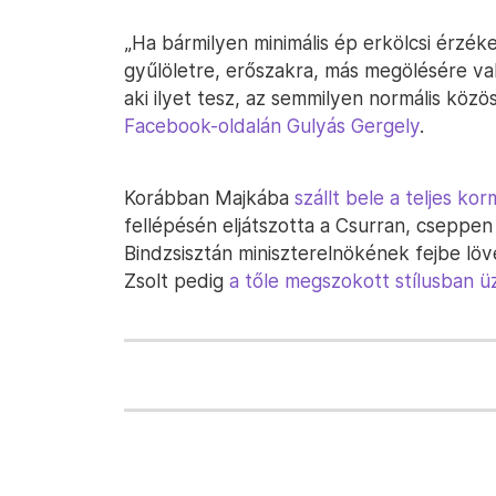
„Ha bármilyen minimális ép erkölcsi érzé
gyűlöletre, erőszakra, más megölésére való 
aki ilyet tesz, az semmilyen normális kö
Facebook-oldalán Gulyás Gergely
.
Korábban Majkába
szállt bele a teljes ko
fellépésén eljátszotta a Csurran, cseppen
Bindzsisztán miniszterelnökének fejbe lö
Zsolt pedig
a tőle megszokott stílusban 