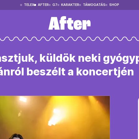
TELEX
AFTER
G7
KARAKTER
TÁMOGATÁS
SHOP
sztjuk, küldök neki gyógyp
ánról beszélt a koncertjén