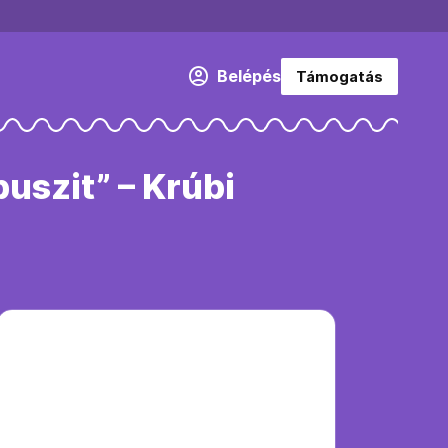
Belépés
Támogatás
uszit” – Krúbi