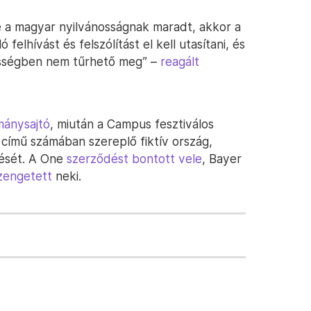
ke a magyar nyilvánosságnak maradt, akkor a
felhívást és felszólítást el kell utasítani, és
zösségben nem tűrhető meg” –
reagált
rmánysajtó
, miután a Campus fesztiválos
 című számában szereplő fiktív ország,
vését. A One
szerződést bontott vele
, Bayer
üzengetett
neki.