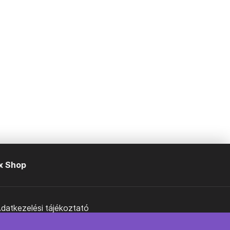
x Shop
datkezelési tájékoztató