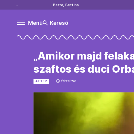
Berta, Bettina
Menü
Kereső
„Amikor majd felaka
szaftos és duci Orb
frissítve
AFTER