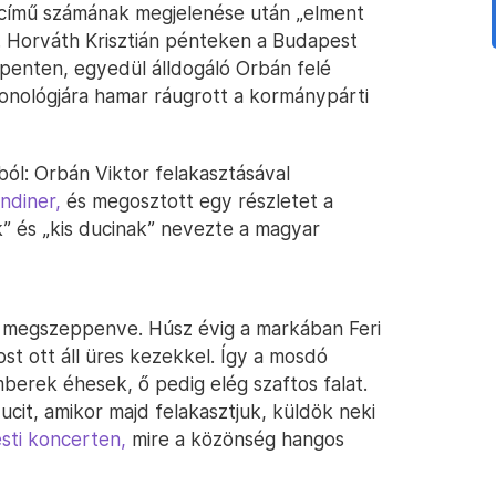
című számának megjelenése után „elment
. Horváth Krisztián pénteken a Budapest
enten, egyedül álldogáló Orbán felé
monológjára hamar ráugrott a kormánypárti
ól: Orbán Viktor felakasztásával
andiner,
és megosztott egy részletet a
k” és „kis ducinak” nevezte a magyar
 megszeppenve. Húsz évig a markában Feri
ost ott áll üres kezekkel. Így a mosdó
erek éhesek, ő pedig elég szaftos falat.
ucit, amikor majd felakasztjuk, küldök neki
sti koncerten,
mire a közönség hangos