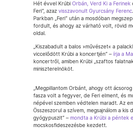
Hét évvel Krúbi
Orbán, Verd Ki a Ferinek
Feri”, azaz
visszavonult Gyurcsány Ferenc
Parkban „Feri” után a mosdóban megszepp
fordult, és ahogy az várható volt, rövid 
oldal.
„Kiszabadult a balos »művészet« a palackb
viccelődött Krúbi a koncertjén” –
írja a M
koncertről, amiben Krúbi „szaftos falatna
miniszterelnököt.
„Megpillantom Orbánt, ahogy ott ácsorog
fasza volt a fegyver, de Feri elment, és m
népével szemben védtelen maradt. Az emb
Összeszorul a szívem, megsajnálom a kis d
gyógypuszit” –
mondta a Krúbi a péntek e
mocskosfideszezésbe kezdett.