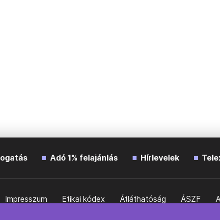
ogatás
Adó 1% felajánlás
Hírlevelek
Tele
Impresszum
Etikai kódex
Átláthatóság
ÁSZF
A