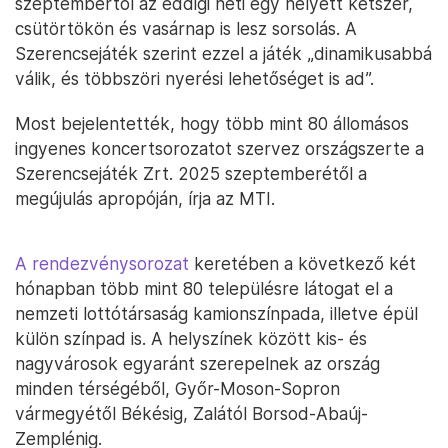
szeptembertől az eddigi heti egy helyett kétszer,
csütörtökön és vasárnap is lesz sorsolás. A
Szerencsejáték szerint ezzel a játék „dinamikusabbá
válik, és többszöri nyerési lehetőséget is ad”.
Most bejelentették, hogy több mint 80 állomásos
ingyenes koncertsorozatot szervez országszerte a
Szerencsejáték Zrt. 2025 szeptemberétől a
megújulás apropóján, írja az MTI.
A rendezvénysorozat
keretében a következő két
hónapban több mint 80 településre látogat el a
nemzeti lottótársaság kamionszínpada, illetve épül
külön színpad is. A helyszínek között kis- és
nagyvárosok egyaránt szerepelnek az ország
minden térségéből, Győr-Moson-Sopron
vármegyétől Békésig, Zalától Borsod-Abaúj-
Zemplénig.