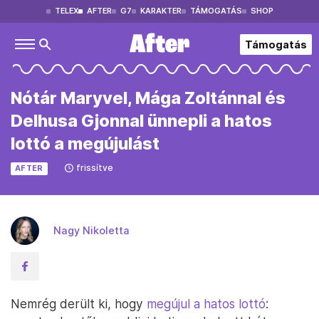
TELEX
AFTER
G7
KARAKTER
TÁMOGATÁS
SHOP
Támogatás
Nótár Maryvel, Mága Zoltánnal és
Delhusa Gjonnal ünnepli a hatos
lottó a megújulást
frissítve
AFTER
Nagy Nikoletta
Nemrég derült ki, hogy
megújul a hatos lottó
: