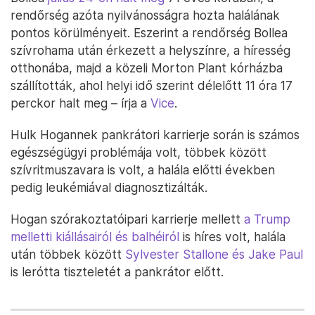
rendőrség azóta nyilvánosságra hozta halálának
pontos körülményeit. Eszerint a rendőrség Bollea
szívrohama után érkezett a helyszínre, a híresség
otthonába, majd a közeli Morton Plant kórházba
szállították, ahol helyi idő szerint délelőtt 11 óra 17
perckor halt meg – írja a
Vice
.
Hulk Hogannek pankrátori karrierje során is számos
egészségügyi problémája volt, többek között
szívritmuszavara is volt, a halála előtti években
pedig leukémiával diagnosztizálták.
Hogan szórakoztatóipari karrierje mellett
a Trump
melletti kiállásairól és balhéiról
is híres volt, halála
után többek között
Sylvester Stallone és Jake Paul
is lerótta tiszteletét a pankrátor előtt.