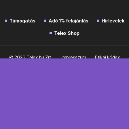
Támogatás
Adó 1% felajánlás
Hírlevelek
Telex Shop
© 2026 Telex.hu Zrt.
Impresszum
Etikai kódex
Átláthatóság
ÁSZF
Adatkezelési tájékoztató
Sütitájékoztató
Süti beállítások
Szabályzatok
Kommentelési szabályzat
Telex Sales