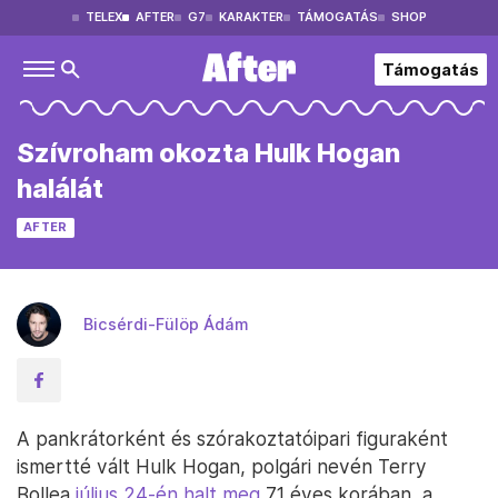
TELEX
AFTER
G7
KARAKTER
TÁMOGATÁS
SHOP
Támogatás
Szívroham okozta Hulk Hogan
halálát
AFTER
Bicsérdi-Fülöp Ádám
A pankrátorként és szórakoztatóipari figuraként
ismertté vált Hulk Hogan, polgári nevén Terry
Bollea
július 24-én halt meg
71 éves korában, a