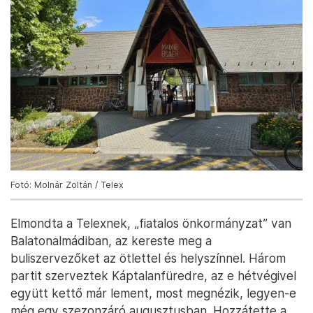
Fotó: Molnár Zoltán / Telex
Elmondta a Telexnek, „fiatalos önkormányzat” van
Balatonalmádiban, az kereste meg a
buliszervezőket az ötlettel és helyszínnel. Három
partit szerveztek Káptalanfüredre, az e hétvégivel
együtt kettő már lement, most megnézik, legyen-e
még egy szezonzáró augusztusban. Hozzátette a