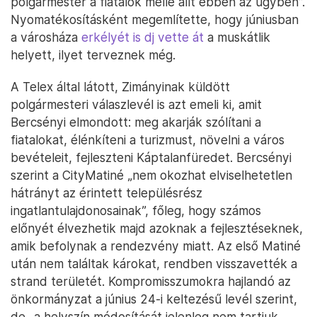
polgármester a fiatalok mellé állt ebben az ügyben”.
Nyomatékosításként megemlítette, hogy júniusban
a városháza
erkélyét is dj vette át
a muskátlik
helyett, ilyet terveznek még.
A Telex által látott, Zimányinak küldött
polgármesteri válaszlevél is azt emeli ki, amit
Bercsényi elmondott: meg akarják szólítani a
fiatalokat, élénkíteni a turizmust, növelni a város
bevételeit, fejleszteni Káptalanfüredet. Bercsényi
szerint a CityMatiné „nem okozhat elviselhetetlen
hátrányt az érintett településrész
ingatlantulajdonosainak”, főleg, hogy számos
előnyét élvezhetik majd azoknak a fejlesztéseknek,
amik befolynak a rendezvény miatt. Az első Matiné
után nem találtak károkat, rendben visszavették a
strand területét. Kompromisszumokra hajlandó az
önkormányzat a június 24-i keltezésű levél szerint,
de „a helyszín módosítását jelenleg nem tartjuk