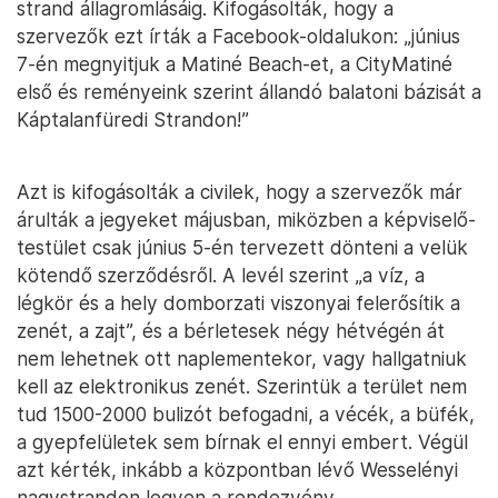
strand állagromlásáig. Kifogásolták, hogy a
szervezők ezt írták a Facebook-oldalukon: „június
7-én megnyitjuk a Matiné Beach-et, a CityMatiné
első és reményeink szerint állandó balatoni bázisát a
Káptalanfüredi Strandon!”
Azt is kifogásolták a civilek, hogy a szervezők már
árulták a jegyeket májusban, miközben a képviselő-
testület csak június 5-én tervezett dönteni a velük
kötendő szerződésről. A levél szerint „a víz, a
légkör és a hely domborzati viszonyai felerősítik a
zenét, a zajt”, és a bérletesek négy hétvégén át
nem lehetnek ott naplementekor, vagy hallgatniuk
kell az elektronikus zenét. Szerintük a terület nem
tud 1500-2000 bulizót befogadni, a vécék, a büfék,
a gyepfelületek sem bírnak el ennyi embert. Végül
azt kérték, inkább a központban lévő Wesselényi
nagystrandon legyen a rendezvény.