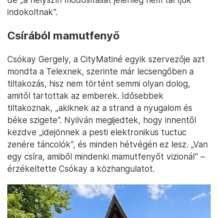
indokoltnak”.
Csírából mamutfenyő
Csókay Gergely, a CityMatiné egyik szervezője azt
mondta a Telexnek, szerinte már lecsengőben a
tiltakozás, hisz nem történt semmi olyan dolog,
amitől tartottak az emberek. Idősebbek
tiltakoznak, „akiknek az a strand a nyugalom és
béke szigete”. Nyilván megijedtek, hogy innentől
kezdve „idejönnek a pesti elektronikus tuctuc
zenére táncolók”, és minden hétvégén ez lesz. „Van
egy csíra, amiből mindenki mamutfenyőt vizionál” –
érzékeltette Csókay a közhangulatot.