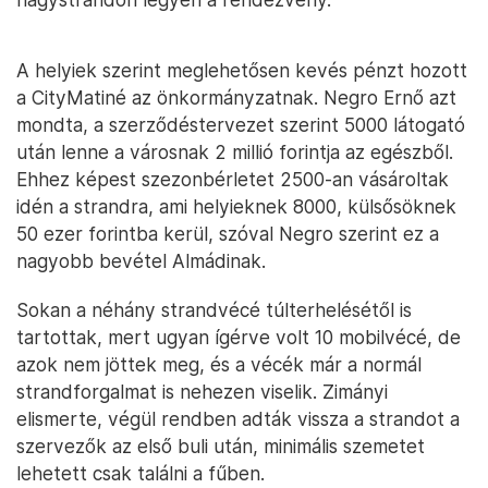
A helyiek szerint meglehetősen kevés pénzt hozott
a CityMatiné az önkormányzatnak. Negro Ernő azt
mondta, a szerződéstervezet szerint 5000 látogató
után lenne a városnak 2 millió forintja az egészből.
Ehhez képest szezonbérletet 2500-an vásároltak
idén a strandra, ami helyieknek 8000, külsősöknek
50 ezer forintba kerül, szóval Negro szerint ez a
nagyobb bevétel Almádinak.
Sokan a néhány strandvécé túlterhelésétől is
tartottak, mert ugyan ígérve volt 10 mobilvécé, de
azok nem jöttek meg, és a vécék már a normál
strandforgalmat is nehezen viselik. Zimányi
elismerte, végül rendben adták vissza a strandot a
szervezők az első buli után, minimális szemetet
lehetett csak találni a fűben.