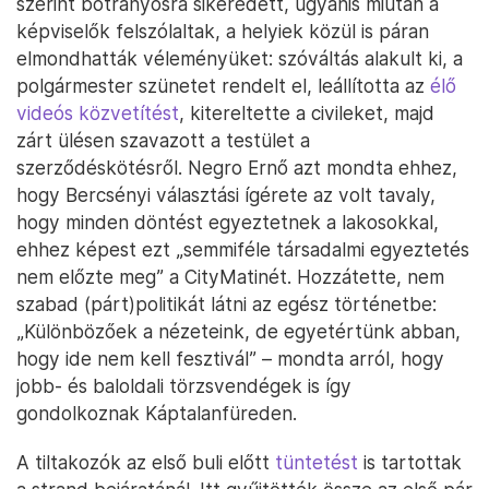
szerint botrányosra sikeredett, ugyanis miután a
képviselők felszólaltak, a helyiek közül is páran
elmondhatták véleményüket: szóváltás alakult ki, a
polgármester szünetet rendelt el, leállította az
élő
videós közvetítést
, kitereltette a civileket, majd
zárt ülésen szavazott a testület a
szerződéskötésről. Negro Ernő azt mondta ehhez,
hogy Bercsényi választási ígérete az volt tavaly,
hogy minden döntést egyeztetnek a lakosokkal,
ehhez képest ezt „semmiféle társadalmi egyeztetés
nem előzte meg” a CityMatinét. Hozzátette, nem
szabad (párt)politikát látni az egész történetbe:
„Különbözőek a nézeteink, de egyetértünk abban,
hogy ide nem kell fesztivál” – mondta arról, hogy
jobb- és baloldali törzsvendégek is így
gondolkoznak Káptalanfüreden.
A tiltakozók az első buli előtt
tüntetést
is tartottak