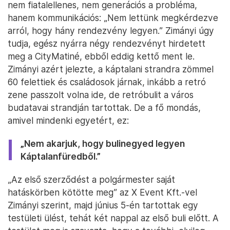
nem fiatalellenes, nem generációs a probléma,
hanem kommunikációs: „Nem lettünk megkérdezve
arról, hogy hány rendezvény legyen.” Zimányi úgy
tudja, egész nyárra négy rendezvényt hirdetett
meg a CityMatiné, ebből eddig kettő ment le.
Zimányi azért jelezte, a káptalani strandra zömmel
60 felettiek és családosok járnak, inkább a retró
zene passzolt volna ide, de retróbulit a város
budatavai strandján tartottak. De a fő mondás,
amivel mindenki egyetért, ez:
„Nem akarjuk, hogy bulinegyed legyen
Káptalanfüredből.”
„Az első szerződést a polgármester saját
hatáskörben kötötte meg” az X Event Kft.-vel
Zimányi szerint, majd június 5-én tartottak egy
testületi ülést, tehát két nappal az első buli előtt. A