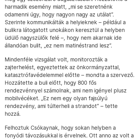
harmadik esemény miatt, „mi se szeretnénk
odamenni úgy, hogy nagyon nagy az utálat”.
Szerinte kommunikálták a helyieknek – például a
bulikra látogatott unokákon keresztül a helyben
üdülő nagyszülők felé –, hogy nem akarnak ide
állandóan bulit, „ez nem matinéstrand lesz”.
Mindenféle vizsgálat volt, monitorozták a
zajterhelést, egyeztettek az önkormányzattal,
katasztrófavédelemmel előtte – mondta a szervező.
Hozzátette a buli előtt, hogy 800 fős
rendezvénnyel számolnak, ami nem igényel plusz
mobilvécéket. „Ez nem egy olyan fajsúlyú
rendezvény, ami túlterheli a strandot” – tette
hozzá.
Felhoztuk Csókaynak, hogy sokan helyben a
fonyódi távozásukkal is érvelnek. Ott anno az volt a