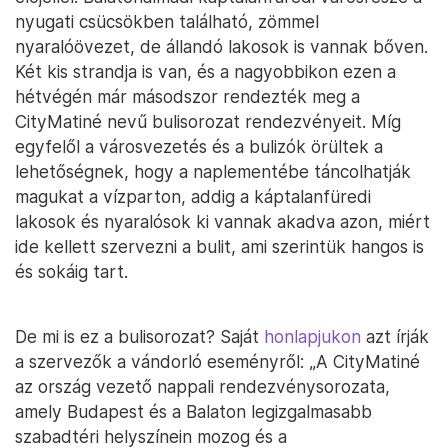
nyugati csücsökben található, zömmel
nyaralóövezet, de állandó lakosok is vannak bőven.
Két kis strandja is van, és a nagyobbikon ezen a
hétvégén már másodszor rendezték meg a
CityMatiné nevű bulisorozat rendezvényeit. Míg
egyfelől a városvezetés és a bulizók örültek a
lehetőségnek, hogy a naplementébe táncolhatják
magukat a vízparton, addig a káptalanfüredi
lakosok és nyaralósok ki vannak akadva azon, miért
ide kellett szervezni a bulit, ami szerintük hangos is
és sokáig tart.
De mi is ez a bulisorozat? Saját
honlapjukon
azt írják
a szervezők a vándorló eseményről: „A CityMatiné
az ország vezető nappali rendezvénysorozata,
amely Budapest és a Balaton legizgalmasabb
szabadtéri helyszínein mozog és a