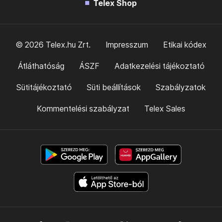
Telex Shop
© 2026 Telex.hu Zrt.
Impresszum
Etikai kódex
Átláthatóság
ÁSZF
Adatkezelési tájékoztató
Sütitájékoztató
Süti beállítások
Szabályzatok
Kommentelési szabályzat
Telex Sales