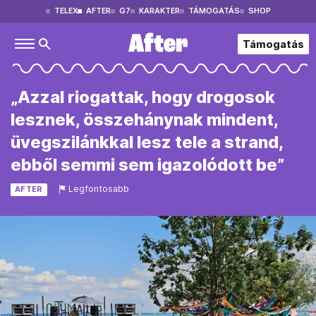
TELEX
AFTER
G7
KARAKTER
TÁMOGATÁS
SHOP
Támogatás
„Azzal riogattak, hogy drogosok
lesznek, összehánynak mindent,
üvegszilánkkal lesz tele a strand,
ebből semmi sem igazolódott be”
Legfontosabb
AFTER