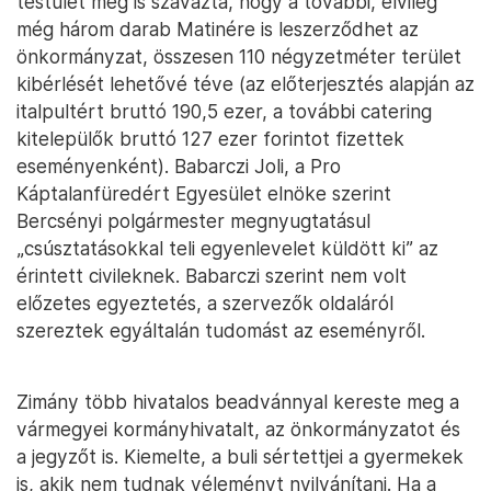
testület meg is szavazta, hogy a további, elvileg
még három darab Matinére is leszerződhet az
önkormányzat, összesen 110 négyzetméter terület
kibérlését lehetővé téve (az előterjesztés alapján az
italpultért bruttó 190,5 ezer, a további catering
kitelepülők bruttó 127 ezer forintot fizettek
eseményenként). Babarczi Joli, a Pro
Káptalanfüredért Egyesület elnöke szerint
Bercsényi polgármester megnyugtatásul
„csúsztatásokkal teli egyenlevelet küldött ki” az
érintett civileknek. Babarczi szerint nem volt
előzetes egyeztetés, a szervezők oldaláról
szereztek egyáltalán tudomást az eseményről.
Zimány több hivatalos beadvánnyal kereste meg a
vármegyei kormányhivatalt, az önkormányzatot és
a jegyzőt is. Kiemelte, a buli sértettjei a gyermekek
is, akik nem tudnak véleményt nyilvánítani. Ha a