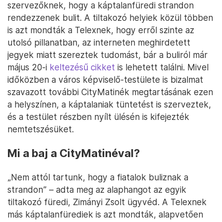
szervezőknek, hogy a káptalanfüredi strandon
rendezzenek bulit. A tiltakozó helyiek közül többen
is azt mondták a Telexnek, hogy erről szinte az
utolsó pillanatban, az interneten meghirdetett
jegyek miatt szereztek tudomást, bár a buliról már
május 20-i
keltezésű cikket
is lehetett találni. Mivel
időközben a város képviselő-testülete is bizalmat
szavazott további CityMatinék megtartásának ezen
a helyszínen, a káptalaniak tüntetést is szerveztek,
és a testület részben nyílt ülésén is kifejezték
nemtetszésüket.
Mi a baj a CityMatinéval?
„Nem attól tartunk, hogy a fiatalok buliznak a
strandon” – adta meg az alaphangot az egyik
tiltakozó füredi, Zimányi Zsolt ügyvéd. A Telexnek
más káptalanfürediek is azt mondták, alapvetően