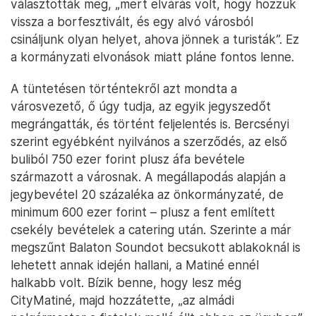
választották meg, „mert elvárás volt, hogy hozzuk
vissza a borfesztivált, és egy alvó városból
csináljunk olyan helyet, ahova jönnek a turisták”. Ez
a kormányzati elvonások miatt pláne fontos lenne.
A tüntetésen történtekről azt mondta a
városvezető, ő úgy tudja, az egyik jegyszedőt
megrángatták, és történt feljelentés is. Bercsényi
szerint egyébként nyilvános a szerződés, az első
buliból 750 ezer forint plusz áfa bevétele
származott a városnak. A megállapodás alapján a
jegybevétel 20 százaléka az önkormányzaté, de
minimum 600 ezer forint – plusz a fent említett
csekély bevételek a catering után. Szerinte a már
megszűnt Balaton Soundot becsukott ablakoknál is
lehetett annak idején hallani, a Matiné ennél
halkabb volt. Bízik benne, hogy lesz még
CityMatiné, majd hozzátette, „az almádi