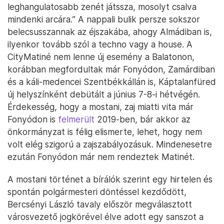
leghangulatosabb zenét játssza, mosolyt csalva
mindenki arcára.” A nappali bulik persze sokszor
belecsusszannak az éjszakába, ahogy Almádiban is,
ilyenkor tovább szól a techno vagy a house. A
CityMatiné nem lenne új esemény a Balatonon,
korábban megfordultak már Fonyódon, Zamárdiban
és a káli-medencei Szentbékkállán is, Káptalanfüred
új helyszínként debütált a június 7-8-i hétvégén.
Érdekesség, hogy a mostani, zaj miatti vita már
Fonyódon is
felmerült
2019-ben, bár akkor az
önkormányzat is félig elismerte, lehet, hogy nem
volt elég szigorú a zajszabályozásuk. Mindenesetre
ezután Fonyódon már nem rendeztek Matinét.
A mostani történet a bírálók szerint egy hirtelen és
spontán polgármesteri döntéssel kezdődött,
Bercsényi László tavaly először megválasztott
városvezető jogkörével élve adott egy sanszot a