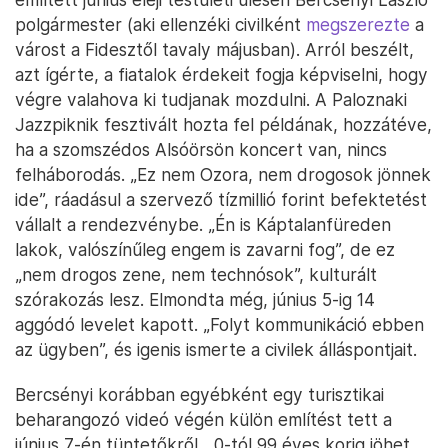
polgármester (aki ellenzéki civilként
megszerezte
a
várost a Fidesztől tavaly májusban). Arról beszélt,
azt ígérte, a fiatalok érdekeit fogja képviselni, hogy
végre valahova ki tudjanak mozdulni. A Paloznaki
Jazzpiknik fesztivált hozta fel példának, hozzátéve,
ha a szomszédos Alsóörsön koncert van, nincs
felháborodás. „Ez nem Ozora, nem drogosok jönnek
ide”, ráadásul a szervező tízmillió forint befektetést
vállalt a rendezvénybe. „Én is Káptalanfüreden
lakok, valószínűleg engem is zavarni fog”, de ez
„nem drogos zene, nem technósok”, kulturált
szórakozás lesz. Elmondta még, június 5-ig 14
aggódó levelet kapott. „Folyt kommunikáció ebben
az ügyben”, és igenis ismerte a civilek álláspontjait.
Bercsényi korábban egyébként egy turisztikai
beharangozó videó végén külön említést tett a
június 7-én tüntetőkről. „0-tól 99 éves korig jöhet