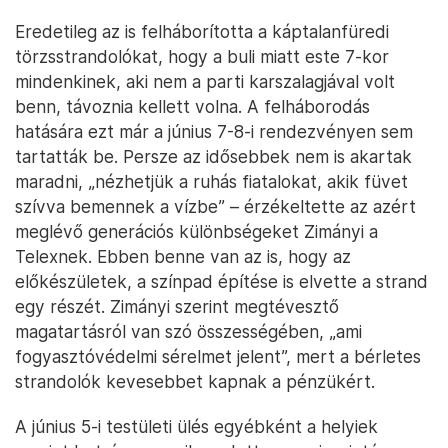
Eredetileg az is felháborította a káptalanfüredi
törzsstrandolókat, hogy a buli miatt este 7-kor
mindenkinek, aki nem a parti karszalagjával volt
benn, távoznia kellett volna. A felháborodás
hatására ezt már a június 7-8-i rendezvényen sem
tartatták be. Persze az idősebbek nem is akartak
maradni, „nézhetjük a ruhás fiatalokat, akik füvet
szívva bemennek a vízbe” – érzékeltette az azért
meglévő generációs különbségeket Zimányi a
Telexnek. Ebben benne van az is, hogy az
előkészületek, a színpad építése is elvette a strand
egy részét. Zimányi szerint megtévesztő
magatartásról van szó összességében, „ami
fogyasztóvédelmi sérelmet jelent”, mert a bérletes
strandolók kevesebbet kapnak a pénzükért.
A június 5-i testületi ülés egyébként a helyiek