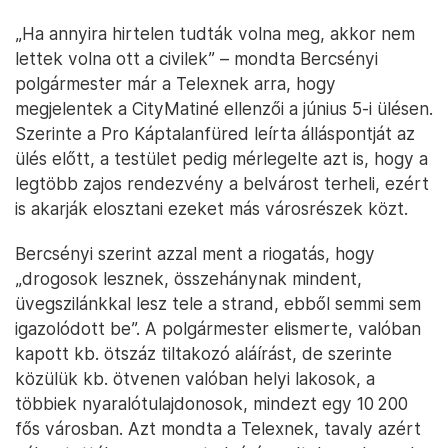
„Ha annyira hirtelen tudták volna meg, akkor nem
lettek volna ott a civilek” – mondta Bercsényi
polgármester már a Telexnek arra, hogy
megjelentek a CityMatiné ellenzői a június 5-i ülésen.
Szerinte a Pro Káptalanfüred leírta álláspontját az
ülés előtt, a testület pedig mérlegelte azt is, hogy a
legtöbb zajos rendezvény a belvárost terheli, ezért
is akarják elosztani ezeket más városrészek közt.
Bercsényi szerint azzal ment a riogatás, hogy
„drogosok lesznek, összehánynak mindent,
üvegszilánkkal lesz tele a strand, ebből semmi sem
igazolódott be”. A polgármester elismerte, valóban
kapott kb. ötszáz tiltakozó aláírást, de szerinte
közülük kb. ötvenen valóban helyi lakosok, a
többiek nyaralótulajdonosok, mindezt egy 10 200
fős városban. Azt mondta a Telexnek, tavaly azért