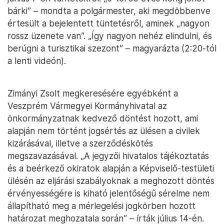
bárki” – mondta a polgármester, aki megdöbbenve
értesült a bejelentett tüntetésről, aminek „nagyon
rossz üzenete van”. „Így nagyon nehéz elindulni, és
berúgni a turisztikai szezont” – magyarázta (2:20-tól
a lenti videón).
Zimányi Zsolt megkeresésére egyébként a
Veszprém Vármegyei Kormányhivatal az
önkormányzatnak kedvező döntést hozott, ami
alapján nem történt jogsértés az ülésen a civilek
kizárásával, illetve a szerződéskötés
megszavazásával. „A jegyzői hivatalos tájékoztatás
és a beérkező okiratok alapján a Képviselő-testületi
ülésén az eljárási szabályoknak a meghozott döntés
érvényességére is kiható jelentőségű sérelme nem
állapítható meg a mérlegelési jogkörben hozott
határozat meghozatala során” – írták július 14-én.