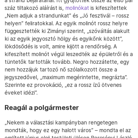
a strand bejáratánál. Itt gyűjtötték össze az első pár
száz tiltakozó aláírást is,
molinókat
is kifeszítettek
„Nem adjuk a strandunkat” és „Jó fesztivál – rossz
helyen” feliratokkal. Az egyik molinót rossz helyre
függesztették ki Zimányi szerint, „szóváltás alakult
ki az egyik jegyosztó hölgy és egyikőnk között”,
lökdösődés is volt, amire kijött a rendőrség. A
kifeszített molinót végül leszedték az épületről és a
tüntetők tartották tovább. Negro hozzátette, egy
nem hozzájuk tartozó nő szólalkozott össze a
jegyszedővel, „maximum megérintette, megrázta”.
Szerinte ez provokáció, „ez a rossz ízű ötvenes
éveket idézi”.
Reagál a polgármester
„Nekem a választási kampányban rengetegen
mondták, hogy ez egy halott város” – mondta el az
említett június eleji testületi ülésen Bercsényi László