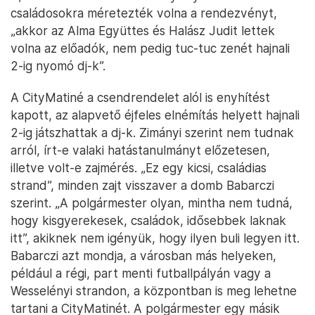
családosokra méretezték volna a rendezvényt,
„akkor az Alma Együttes és Halász Judit lettek
volna az előadók, nem pedig tuc-tuc zenét hajnali
2-ig nyomó dj-k”.
A CityMatiné a csendrendelet alól is enyhítést
kapott, az alapvető éjfeles elnémítás helyett hajnali
2-ig játszhattak a dj-k. Zimányi szerint nem tudnak
arról, írt-e valaki hatástanulmányt előzetesen,
illetve volt-e zajmérés. „Ez egy kicsi, családias
strand”, minden zajt visszaver a domb Babarczi
szerint. „A polgármester olyan, mintha nem tudná,
hogy kisgyerekesek, családok, idősebbek laknak
itt”, akiknek nem igényük, hogy ilyen buli legyen itt.
Babarczi azt mondja, a városban más helyeken,
például a régi, part menti futballpályán vagy a
Wesselényi strandon, a központban is meg lehetne
tartani a CityMatinét. A polgármester egy másik