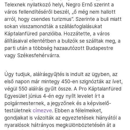
Telexnek nyilatkozó helyi, Negro Ernő szerint a
város fellendítéséről beszél, „ő még nem hallott
arról, hogy csendes turizmus”. Szerinte a buli miatt
sokan visszamondták a szállásfoglalásukat
Káptalanfüred panzióiba. Hozzátette, a város
állításaival ellentétben a bulizók se szálltak meg, a
parti után a többség hazaautózott Budapestre
vagy Székesfehérvárra.
Úgy tudjuk, aláírásgyűjtés is indult az ügyben, az
első napon már mintegy 450-en szignózták az ívet,
végül 550 aláírás gyűlt össze. A Pro Káptalanfüred
Egyesület június 4-én egy nyílt levelet írt a
polgármesternek, a jegyzőnek és a képviselő-
testületnek
címezve
. Ebben a félelmeiket,
gondjaikat is vázolták az egyeztetések hiányától a
nyaralósok hátrányos megkülönböztetésén át a