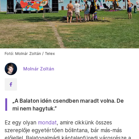
Fotó: Molnár Zoltán / Telex
Molnár Zoltán
„A Balaton idén csendben maradt volna. De
mi nem hagytuk.”
Ez egy olyan
mondat
, amire cikkünk összes
szereplője egyetértően bólintana, bár más-más
előjellel. Balatonalmádi káptalanfüredi városrésze a