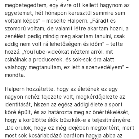
megbetegedtem, egy évre ott kellett hagynom az
egyetemet, hét hónapon keresztül semmire sem
voltam képes” – mesélte Halpern. „Fáradt és
szomorú voltam, de valamit létre akartam hozni, a
zenélést pedig mindig meg akartam tanulni, csak
addig nem volt rá lehetőségem és időm” – tette
hozzá. „YouTube-videókat néztem arról, mit
csinálnak a producerek, és sok-sok óra alatt
valahogy megtanultam, ez lett a szenvedélyem” –
mondta.
Halpern hozzátette, hogy az életének ez egy
nagyon nehéz fejezete volt, megkérdőjelezte az
identitását, hiszen az egész addigi élete a sport
köré épült, és az határozta meg az önértékelését,
hogy a körülötte élők büszkék-e a teljesítményére.
„De örülök, hogy ez még idejében megtörtént, mert
most sok kosárlabdázó barátom hagyja abba az