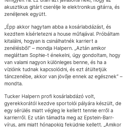
akusztikus gitárt cserélje le elektronikus gitárra, és
zenéljenek együtt.
„Épp akkor hagytam abba a kosárlabdázást, és
kezdtem kísérletezni a house műfajával. Próbáltam
kitalálni, hogyan is csinálhatnék karriert a
zenélésből” – mondja Halpern. „Aztán amikor
megláttam Sophie-t énekelni, úgy gondoltam, hogy
van valami nagyon különleges benne, és ha a
vízióink tudnak kapcsolódni, és ezt átültetjük
tánczenébe, akkor van jövője ennek az egésznek” –
mondta.
Tucker Halpern profi kosárlabdázó volt,
gyerekkorától kezdve sportolói pályára készült, de
egy sérülés miatt végleg le kellett tennie erről a
karrierről. Ez után támadta meg az Epstein-Barr-
vírus, ami miatt hónapokig feküdnie kellett. „Amikor