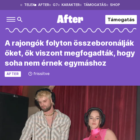
TELEX
AFTER
G7
KARAKTER
TÁMOGATÁS
SHOP
Támogatás
A rajongók folyton összeboronálják
őket, ők viszont megfogadták, hogy
soha nem érnek egymáshoz
frissítve
AFTER