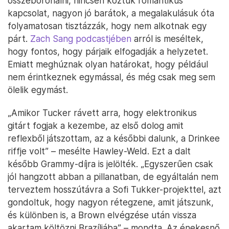
összeboronálni, nincsen köztük romantikus
kapcsolat, nagyon jó barátok, a megalakulásuk óta
folyamatosan tisztázzák, hogy nem alkotnak egy
párt.
Zach Sang podcastjében
arról is meséltek,
hogy fontos, hogy párjaik elfogadják a helyzetet.
Emiatt meghúznak olyan határokat, hogy például
nem érintkeznek egymással, és még csak meg sem
ölelik egymást.
„Amikor Tucker rávett arra, hogy elektronikus
gitárt fogjak a kezembe, az első dolog amit
reflexből játszottam, az a későbbi dalunk, a Drinkee
riffje volt” – mesélte Hawley-Weld. Ezt a dalt
később Grammy-díjra is jelölték. „Egyszerűen csak
jól hangzott abban a pillanatban, de egyáltalán nem
terveztem hosszútávra a Sofi Tukker-projekttel, azt
gondoltuk, hogy nagyon rétegzene, amit játszunk,
és különben is, a Brown elvégzése után vissza
akartam költözni Brazíliába” – mondta. Az énekesnő