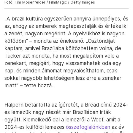
Fotó: Tim Mosenfelder / FilmMagic / Getty Images
„A brazil kultúra egyszerűen annyira ünnepélyes, és
az, ahogy az emberek megtapasztalják és értékelik
a zenét, nagyon megérint. A nyelvükhöz is nagyon
kötődöm” – mondta az énekesnő. „Ösztöndíjat
kaptam, amivel Brazíliába költözhettem volna, de
Tucker azt mondta, ha most megalapítom vele a
zenekart, megígéri, hogy visszamehetek oda egy
nap, és minden álmomat megvalósíthatom, csak
sokkal nagyobb lehetőségem lesz erre a zenekar
miatt” – tette hozzá.
Halpern betartotta az ígéretét, a Bread című 2024-
es lemezük nagy részét már Brazíliában írták
együtt. Kiemelkedő dal a lemezről a Woof, amit a
2024-es külföldi lemezes
összefoglalónkban
az év