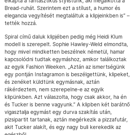
elkapta a fantasztikus stylistunk, aki megalkotta a
Bread-ruhát. Szerintem ezt a stílust, a humor és
elegancia vegyítését megtaláltuk a klipjeinkben is” –
tették hozzá.
Spiral című daluk klipjében pedig még Heidi Klum
modell is szerepelt. Sophie Hawley-Weld elmondta,
hogy mivel mindketten beszélnek németül, hamar
kapcsolódni tudtak egymáshoz, amikor találkoztak
az egyik Fashion Weeken. „Aztán az ismertségünk
egy pontján Instagramon is beszélgettünk, klipeket,
és zenéket küldtünk egymásnak, aztán
rákérdeztem, nem szerepelne-e az egyik
klipünkben. Azt válaszolta, hogy csak akkor, ha én
és Tucker is benne vagyunk.” A klipben két barátnő
vigasztalja egymást egy durva szakítás után,
pizsipartit tartanak, aztán megérkezik a pizzafutár,
akit Tucker alakít, és egy nagy buli kerekedik az
egészből.