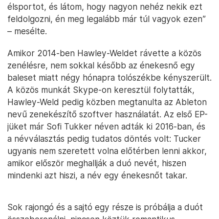
élsportot, és látom, hogy nagyon nehéz nekik ezt
feldolgozni, én meg legalább már túl vagyok ezen”
– mesélte.
Amikor 2014-ben Hawley-Weldet rávette a közös
zenélésre, nem sokkal később az énekesnő egy
baleset miatt négy hónapra tolószékbe kényszerült.
A közös munkát Skype-on keresztül folytatták,
Hawley-Weld pedig közben megtanulta az Ableton
nevű zenekészítő szoftver használatát. Az első EP-
jüket már Sofi Tukker néven adták ki 2016-ban, és
a névválasztás pedig tudatos döntés volt: Tucker
ugyanis nem szeretett volna előtérben lenni akkor,
amikor először meghallják a duó nevét, hiszen
mindenki azt hiszi, a név egy énekesnőt takar.
Sok rajongó és a sajtó egy része is próbálja a duót