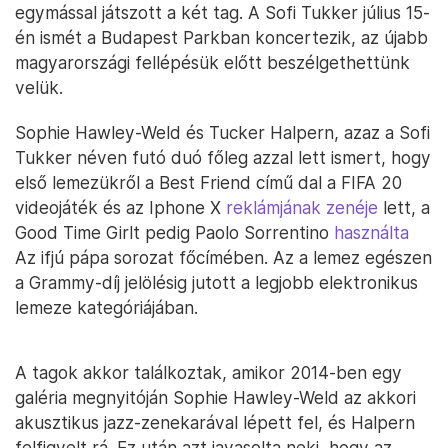
egymással játszott a két tag. A Sofi Tukker július 15-
én ismét a Budapest Parkban koncertezik, az újabb
magyarországi fellépésük előtt beszélgethettünk
velük.
Sophie Hawley-Weld és Tucker Halpern, azaz a Sofi
Tukker néven futó duó főleg azzal lett ismert, hogy
első lemezükről a Best Friend című dal a FIFA 20
videojáték és az Iphone X
reklámjának zenéje
lett, a
Good Time Girlt pedig Paolo Sorrentino
használta
Az ifjú pápa sorozat főcímében. Az a lemez egészen
a Grammy-díj jelölésig jutott a legjobb elektronikus
lemeze kategóriájában.
A tagok akkor találkoztak, amikor 2014-ben egy
galéria megnyitóján Sophie Hawley-Weld az akkori
akusztikus jazz-zenekarával lépett fel, és Halpern
felfigyelt rá. Ez után azt javasolta neki, hogy az