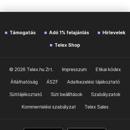
Támogatás
Adó 1% felajánlás
Hírlevelek
Telex Shop
© 2026 Telex.hu Zrt.
Impresszum
Etikai kódex
Átláthatóság
ÁSZF
Adatkezelési tájékoztató
Sütitájékoztató
Süti beállítások
Szabályzatok
Kommentelési szabályzat
Telex Sales