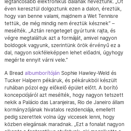
legtáncosabb elektronikus dalának neveztünk. „Öt
éven keresztül dolgoztunk ezen a dalon, éreztük,
hogy van benne valami, majdnem a Wet Tennisre
tettük, de még mindig nem éreztük késznek” –
mesélték. „Aztán rengeteget gyúrtunk rajta, és
végre megtaláltuk azt a formáját, amivel nagyon
boldogok vagyunk, szerintünk örök érvényű ez a
dal, nagyon sokféleképpen lehet előadni, úgyhogy
megérte ennyit várni vele.”
A Bread
albumborítóján
Sophie Hawley-Weld és
Tucker Halpern pékáruk, és pékárukból készült
ruhában pózol egy előkelő épület előtt. A borító
koncepciójáról azt mesélték, hogy nagyon tetszett
nekik a Palácio das Laranjeiras, Rio de Janeiro állam
kormányzójának hivatalos rezidenciája, emellett
pedig szerettek volna úgy viccesek lenni, hogy
közben elegánsak maradnak. „Ezt a fonalat nagyon