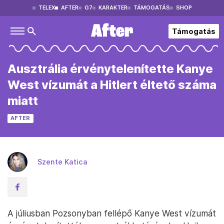
TELEX
AFTER
G7
KARAKTER
TÁMOGATÁS
SHOP
Támogatás
Ausztrália érvénytelenítette Kanye
West vízumát a Hitlert éltető száma
miatt
AFTER
Szente Katica
A júliusban Pozsonyban fellépő Kanye West vízumát