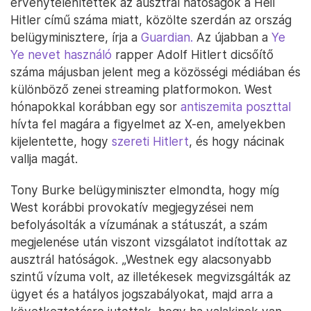
érvénytelenítették az ausztrál hatóságok a Heil
Hitler című száma miatt, közölte szerdán az ország
belügyminisztere, írja a
Guardian.
Az újabban a
Ye
Ye nevet használó
rapper Adolf Hitlert dicsőítő
száma májusban jelent meg a közösségi médiában és
különböző zenei streaming platformokon. West
hónapokkal korábban egy sor
antiszemita poszttal
hívta fel magára a figyelmet az X-en, amelyekben
kijelentette, hogy
szereti Hitlert
, és hogy nácinak
vallja magát.
Tony Burke belügyminiszter elmondta, hogy míg
West korábbi provokatív megjegyzései nem
befolyásolták a vízumának a státuszát, a szám
megjelenése után viszont vizsgálatot indítottak az
ausztrál hatóságok. „Westnek egy alacsonyabb
szintű vízuma volt, az illetékesek megvizsgálták az
ügyet és a hatályos jogszabályokat, majd arra a