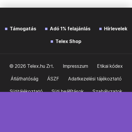
Támogatás
Adó 1% felajánlás
Hírlevelek
Telex Shop
© 2026 Telex.hu Zrt.
Impresszum
Etikai kódex
Átláthatóság
ÁSZF
Adatkezelési tájékoztató
Sütitájékoztató
Süti beállítások
Szabályzatok
Kommentelési szabályzat
Telex Sales