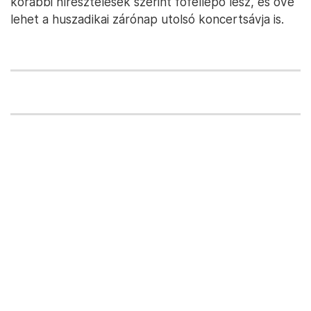
korábbi híresztelések szerint főfellépő lesz, és övé
lehet a huszadikai zárónap utolsó koncertsávja is.