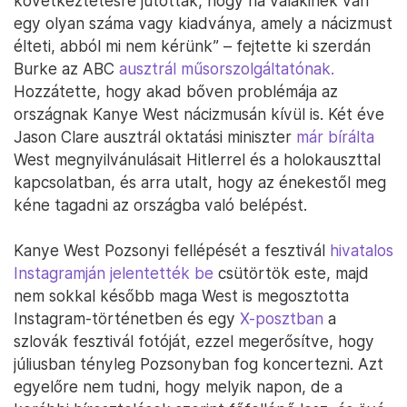
következtetésre jutottak, hogy ha valakinek van
egy olyan száma vagy kiadványa, amely a nácizmust
élteti, abból mi nem kérünk” – fejtette ki szerdán
Burke az ABC
ausztrál műsorszolgáltatónak.
Hozzátette, hogy akad bőven problémája az
országnak Kanye West nácizmusán kívül is. Két éve
Jason Clare ausztrál oktatási miniszter
már bírálta
West megnyilvánulásait Hitlerrel és a holokauszttal
kapcsolatban, és arra utalt, hogy az énekestől meg
kéne tagadni az országba való belépést.
Kanye West Pozsonyi fellépését a fesztivál
hivatalos
Instagramján jelentették be
csütörtök este, majd
nem sokkal később maga West is megosztotta
Instagram-történetben és egy
X-posztban
a
szlovák fesztivál fotóját, ezzel megerősítve, hogy
júliusban tényleg Pozsonyban fog koncertezni. Azt
egyelőre nem tudni, hogy melyik napon, de a