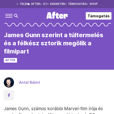
TELEX
AFTER
G7
KARAKTER
TÁMOGATÁS
SHOP
Támogatás
James Gunn szerint a túltermelés
és a félkész sztorik megölik a
filmipart
AFTER
Antal Bálint
James Gunn, számos korábbi Marvel-film írója és