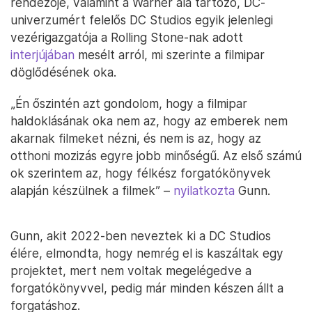
rendezője, valamint a Warner alá tartozó, DC-
univerzumért felelős DC Studios egyik jelenlegi
vezérigazgatója a Rolling Stone-nak adott
interjújában
mesélt arról, mi szerinte a filmipar
döglődésének oka.
„Én őszintén azt gondolom, hogy a filmipar
haldoklásának oka nem az, hogy az emberek nem
akarnak filmeket nézni, és nem is az, hogy az
otthoni mozizás egyre jobb minőségű. Az első számú
ok szerintem az, hogy félkész forgatókönyvek
alapján készülnek a filmek” –
nyilatkozta
Gunn.
Gunn, akit 2022-ben neveztek ki a DC Studios
élére, elmondta, hogy nemrég el is kaszáltak egy
projektet, mert nem voltak megelégedve a
forgatókönyvvel, pedig már minden készen állt a
forgatáshoz.