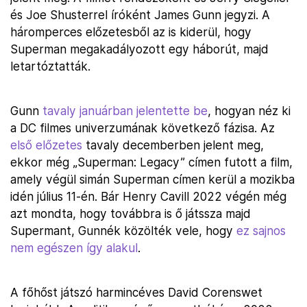
és Joe Shusterrel íróként James Gunn jegyzi. A
háromperces előzetesből az is kiderül, hogy
Superman megakadályozott egy háborút, majd
letartóztatták.
Gunn
tavaly januárban jelentette be
, hogyan néz ki
a DC filmes univerzumának következő fázisa. Az
első előzetes
tavaly decemberben jelent meg,
ekkor még „Superman: Legacy” címen futott a film,
amely végül simán Superman címen kerül a mozikba
idén július 11-én. Bár Henry Cavill 2022 végén még
azt mondta, hogy továbbra is ő játssza majd
Supermant, Gunnék közölték vele, hogy
ez sajnos
nem egészen így alakul
.
A főhőst játszó harmincéves David Corenswet