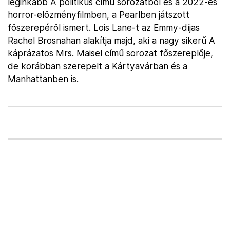
leginkább A politikus című sorozatból és a 2022-es
horror-előzményfilmben, a Pearlben játszott
főszerepéről ismert. Lois Lane-t az Emmy-díjas
Rachel Brosnahan alakítja majd, aki a nagy sikerű A
káprázatos Mrs. Maisel című sorozat főszereplője,
de korábban szerepelt a Kártyavárban és a
Manhattanben is.