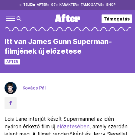
TELEX
AFTER
G7
KARAKTER
TÁMOGATÁS
SHOP
Támogatás
Itt van James Gunn Superman-
filmjének új előzetese
AFTER
Kovács Pál
Lois Lane interjút készít Supermannel az idén
nyáron érkező film új
előzetesében
, amely szerdán
jelent meg. A filmet rendezőként és Jerry Siegellel