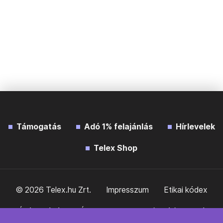
Támogatás
Adó 1% felajánlás
Hírlevelek
Telex Shop
© 2026 Telex.hu Zrt.
Impresszum
Etikai kódex
Átláthatóság
ÁSZF
Adatkezelési tájékoztató