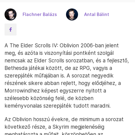
Flachner Balázs
Antal Bálint
A The Elder Scrolls IV: Oblivion 2006-ban jelent
meg, és azóta is viszonyítási pontként szolgál
nemcsak az Elder Scrolls sorozatban, és a fejlesztő,
Bethesda játékai között, de az RPG, vagyis a
szerepjáték műfajában is. A sorozat negyedik
részének sikere abban rejlett, hogy elődjéhez, a
Morrowindhez képest egyszerre nyitott a
szélesebb közönség felé, de közben
keményvonalas szerepjáték tudott maradni.
Az Oblivion hosszú évekre, de minimum a sorozat
következő része, a Skyrim megjelenéséig
meghatározta a műfajt, köszönhetően az