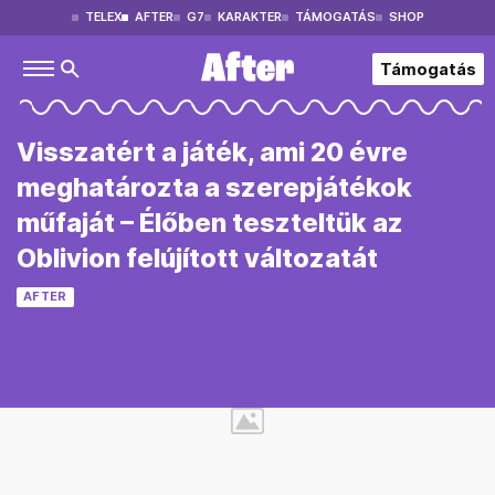
TELEX
AFTER
G7
KARAKTER
TÁMOGATÁS
SHOP
Támogatás
Visszatért a játék, ami 20 évre
meghatározta a szerepjátékok
műfaját – Élőben teszteltük az
Oblivion felújított változatát
AFTER