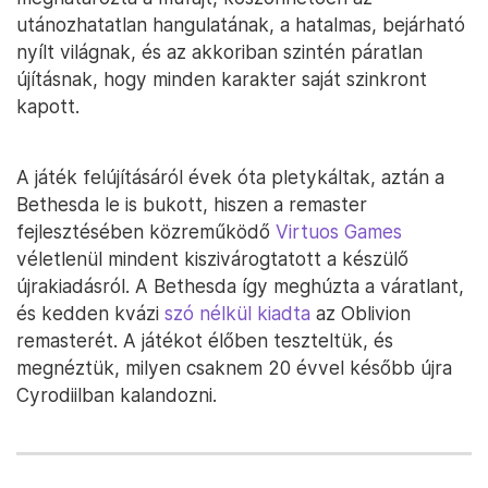
utánozhatatlan hangulatának, a hatalmas, bejárható
nyílt világnak, és az akkoriban szintén páratlan
újításnak, hogy minden karakter saját szinkront
kapott.
A játék felújításáról évek óta pletykáltak, aztán a
Bethesda le is bukott, hiszen a remaster
fejlesztésében közreműködő
Virtuos Games
véletlenül mindent kiszivárogtatott a készülő
újrakiadásról. A Bethesda így meghúzta a váratlant,
és kedden kvázi
szó nélkül kiadta
az Oblivion
remasterét. A játékot élőben teszteltük, és
megnéztük, milyen csaknem 20 évvel később újra
Cyrodiilban kalandozni.