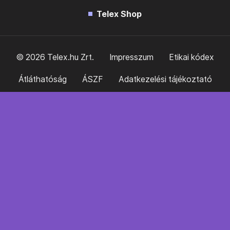
Telex Shop
© 2026 Telex.hu Zrt.
Impresszum
Etikai kódex
Átláthatóság
ÁSZF
Adatkezelési tájékoztató
Sütitájékoztató
Süti beállítások
Szabályzatok
Kommentelési szabályzat
Telex Sales