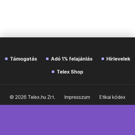
Támogatás
Adó 1% felajánlás
Hírlevelek
Telex Shop
© 2026 Telex.hu Zrt.
Impresszum
Etikai kódex
Átláthatóság
ÁSZF
Adatkezelési tájékoztató
Sütitájékoztató
Süti beállítások
Szabályzatok