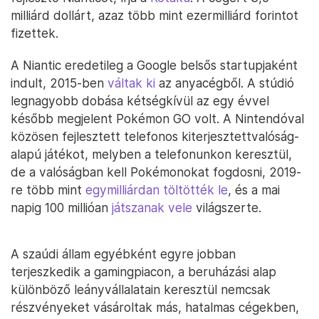
milliárd dollárt, azaz több mint ezermilliárd forintot
fizettek.
A Niantic eredetileg a Google belsős startupjaként
indult, 2015-ben
váltak ki
az anyacégből. A stúdió
legnagyobb dobása kétségkívül az egy évvel
később megjelent Pokémon GO volt. A Nintendóval
közösen fejlesztett telefonos kiterjesztettvalóság-
alapú játékot, melyben a telefonunkon keresztül,
de a valóságban kell Pokémonokat fogdosni, 2019-
re több mint
egymilliárdan töltötték le
, és a mai
napig 100 millióan
játszanak vele
világszerte.
A szaúdi állam egyébként egyre jobban
terjeszkedik a gamingpiacon, a beruházási alap
különböző leányvállalatain keresztül nemcsak
részvényeket vásároltak más, hatalmas cégekben,