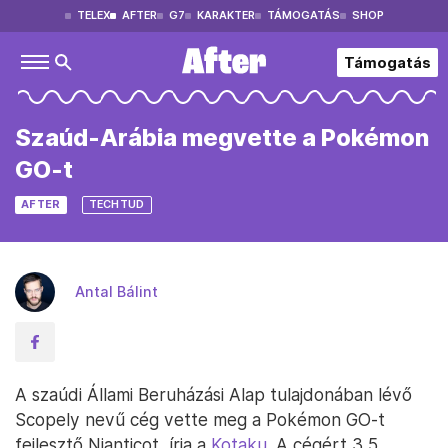
TELEX
AFTER
G7
KARAKTER
TÁMOGATÁS
SHOP
Támogatás
Szaúd-Arábia megvette a Pokémon
GO-t
AFTER
TECHTUD
Antal Bálint
A szaúdi Állami Beruházási Alap tulajdonában lévő
Scopely nevű cég vette meg a Pokémon GO-t
fejlesztő Nianticot, írja a
Kotaku
. A cégért 3,5