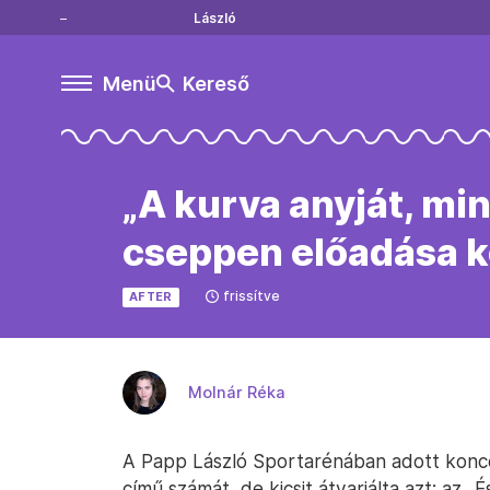
László
Menü
Kereső
„A kurva anyját, mi
cseppen előadása 
frissítve
AFTER
Molnár Réka
A Papp László Sportarénában adott konc
című számát, de kicsit átvariálta azt: az „