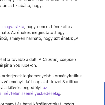
után azt kiabálta, hogy:
elmagyarázta
, hogy nem ezt énekelte a
allható. Az énekes megmutatott egy
ből, amelyen hallható, hogy azt énekli: „A
ytatta tovább a dalt. A
Csurran, cseppen
él jár a YouTube-on.
 karrierjének legkeményebb kormánykritikus
közvéleményt: két nap alatt közel 3 millióan
rá a kilövési engedélyt
az
a, névtelen személyeskedésekig
.
 kormányt és hazai közállapotokat, mégis