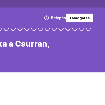
Belépés
Támogatás
ka a Csurran,