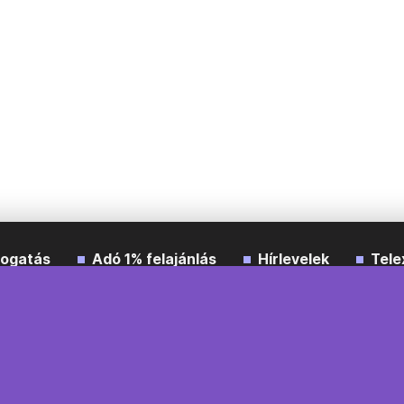
ogatás
Adó 1% felajánlás
Hírlevelek
Tele
Impresszum
Etikai kódex
Átláthatóság
ÁSZF
A
Süti beállítások
Szabályzatok
Kommentelési szabály