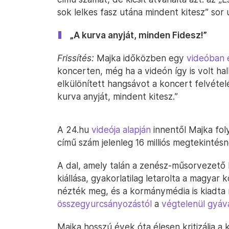
sok lelkes fasz utána mindent kitesz” sor 
„A kurva anyját, minden Fidesz!”
Frissítés:
Majka időközben egy
videóban 
koncerten, még ha a videón így is volt h
elkülönített hangsávot a koncert felvételé
kurva anyját, mindent kitesz.”
A 24.hu
videója alapján
innentől Majka fol
című szám jelenleg 16 milliós megtekintésn
A dal, amely talán a zenész-műsorvezető
kiállása, gyakorlatilag letarolta a magyar 
nézték meg, és a kormánymédia is kiadta 
összegyurcsányozástól
a
végtelenül gyáv
Majka hosszú évek óta élesen kritizálja a