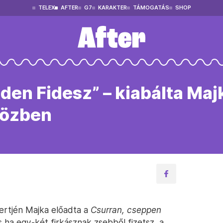
TELEX
AFTER
G7
KARAKTER
TÁMOGATÁS
SHOP
nden Fidesz” – kiabálta Maj
közben
ertjén Majka előadta a
Csurran, cseppen
És ha egy-két firkásznak zsebből fizetsz, a