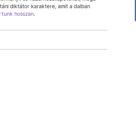
táni diktátor karaktere, amit a dalban
írtunk hosszan
.