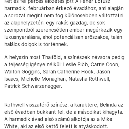
Két és fél perces előzetes jött A Fehér Lótusz
harmadik, februárban érkező évadához, ami alapján
a sorozat megint nem fog különösebben változtatni
az alaphelyzetén: egy rakás gazdag, de sok
szempontból szerencsétlen ember megérkezik egy
luxusnyaralásra, ahol potenciálisan erőszakos, talán
halálos dolgok is történnek.
A helyszín most Thaiföld, a színészek névsora pedig
a teljesség igénye nélkül: Leslie Bibb, Carrie Coon,
Walton Goggins, Sarah Catherine Hook, Jason
Isaacs, Michelle Monaghan, Natasha Rothwell,
Patrick Schwarzenegger.
Rothwell visszatérő színész, a karaktere, Belinda az
első évadban bukkant fel, de a másodikat kihagyta.
A harmadik évad első számú alkotója az a Mike
White, aki az első kettő felett is atyáskodott.