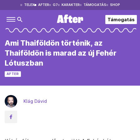
TELEX
AFTER
G7
KARAKTER
TÁMOGATÁS
SHOP
Támogatás
Ami Thaiföldön történik, az
Thaiföldön is marad az új Fehér
Lótuszban
AFTER
Klág Dávid