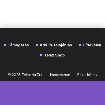
Támogatás
Adó 1% felajánlás
Hírlevelek
Telex Shop
© 2026 Telex.hu Zrt.
Impresszum
Etikai kódex
Átláthatóság
ÁSZF
Adatkezelési tájékoztató
Sütitájékoztató
Süti beállítások
Szabályzatok