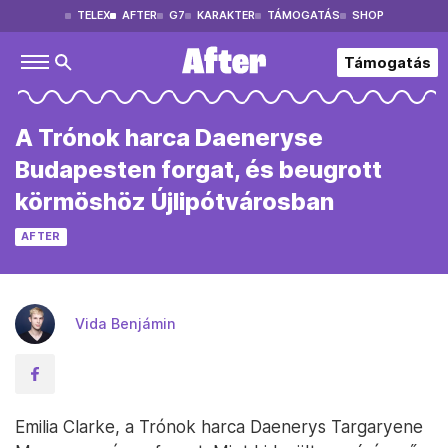
TELEX
AFTER
G7
KARAKTER
TÁMOGATÁS
SHOP
Támogatás
A Trónok harca Daeneryse
Budapesten forgat, és beugrott
körmöshöz Újlipótvárosban
AFTER
Vida Benjámin
Emilia Clarke, a Trónok harca Daenerys Targaryene