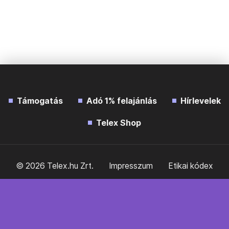
Támogatás
Adó 1% felajánlás
Hírlevelek
Telex Shop
© 2026 Telex.hu Zrt.
Impresszum
Etikai kódex
Átláthatóság
ÁSZF
Adatkezelési tájékoztató
Sütitájékoztató
Süti beállítások
Szabályzatok