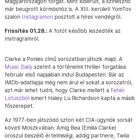
Magyarországon forgat. Mint kiderült, a színésznő
már beugrott körmöshöz is. A XIII. kerületi YomTov
szalon
Instagramon
posztolt a híres vendégről.
Frissítés 01.28.:
A fotót később leszedték az
Instragramról.
Clarke a Ponies című sorozatban játszik majd. A
Music Daily
szerint a történelmi thriller forgatása
február első napjaiban indul Budapesten. Bár az
IMDb-adatlapja még nem árul el sokat a sorozatról,
azt már lehet tudni, hogy Clarke mellett a
Fehér
Lótuszból
ismert Haley Lu Richardson kapta a másik
főszerepet.
Az 1977-ben játszódó sztori két CIA-ügynök sorsát
követi Moszkvában. Amíg Bea (Emilia Clarke)
oroszul beszélő értelmiségi, addig partnere, Twila