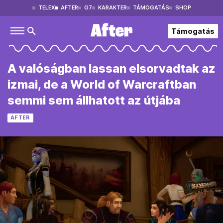
TELEX
AFTER
G7
KARAKTER
TÁMOGATÁS
SHOP
Támogatás
A valóságban lassan elsorvadtak az
izmai, de a World of Warcraftban
semmi sem állhatott az útjába
AFTER