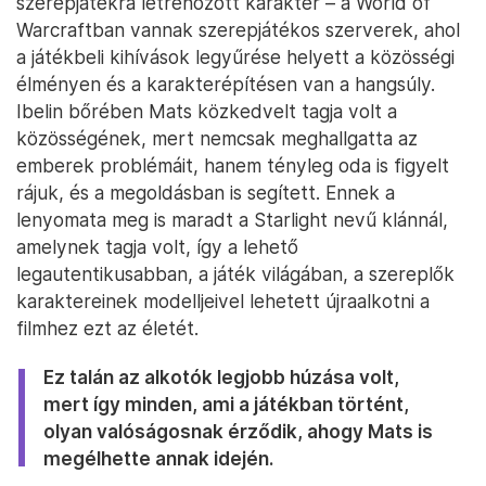
szerepjátékra létrehozott karakter – a World of
Warcraftban vannak szerepjátékos szerverek, ahol
a játékbeli kihívások legyűrése helyett a közösségi
élményen és a karakterépítésen van a hangsúly.
Ibelin bőrében Mats közkedvelt tagja volt a
közösségének, mert nemcsak meghallgatta az
emberek problémáit, hanem tényleg oda is figyelt
rájuk, és a megoldásban is segített. Ennek a
lenyomata meg is maradt a Starlight nevű klánnál,
amelynek tagja volt, így a lehető
legautentikusabban, a játék világában, a szereplők
karaktereinek modelljeivel lehetett újraalkotni a
filmhez ezt az életét.
Ez talán az alkotók legjobb húzása volt,
mert így minden, ami a játékban történt,
olyan valóságosnak érződik, ahogy Mats is
megélhette annak idején.