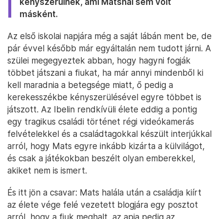
kényszerülnek, ami Matsnál sem volt
másként.
Az első iskolai napjára még a saját lábán ment be, de
pár évvel később már egyáltalán nem tudott járni. A
szülei megegyeztek abban, hogy hagyni fogják
többet játszani a fiukat, ha már annyi mindenből ki
kell maradnia a betegsége miatt, ő pedig a
kerekesszékbe kényszerülésével egyre többet is
játszott. Az Ibelin rendkívüli élete eddig a pontig
egy tragikus családi történet régi videókamerás
felvételekkel és a családtagokkal készült interjúkkal
arról, hogy Mats egyre inkább kizárta a külvilágot,
és csak a játékokban beszélt olyan emberekkel,
akiket nem is ismert.
És itt jön a csavar: Mats halála után a családja kiírt
az élete vége felé vezetett blogjára egy posztot
arról, hogy a fiuk meghalt, az apja pedig az