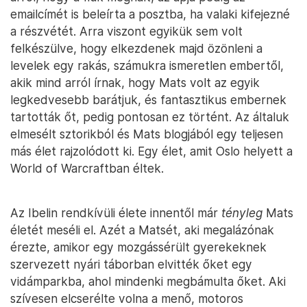
emailcímét is beleírta a posztba, ha valaki kifejezné
a részvétét. Arra viszont egyikük sem volt
felkészülve, hogy elkezdenek majd özönleni a
levelek egy rakás, számukra ismeretlen embertől,
akik mind arról írnak, hogy Mats volt az egyik
legkedvesebb barátjuk, és fantasztikus embernek
tartották őt, pedig pontosan ez történt. Az általuk
elmesélt sztorikból és Mats blogjából egy teljesen
más élet rajzolódott ki. Egy élet, amit Oslo helyett a
World of Warcraftban éltek.
Az Ibelin rendkívüli élete innentől már
tényleg
Mats
életét meséli el. Azét a Matsét, aki megalázónak
érezte, amikor egy mozgássérült gyerekeknek
szervezett nyári táborban elvitték őket egy
vidámparkba, ahol mindenki megbámulta őket. Aki
szívesen elcserélte volna a menő, motoros