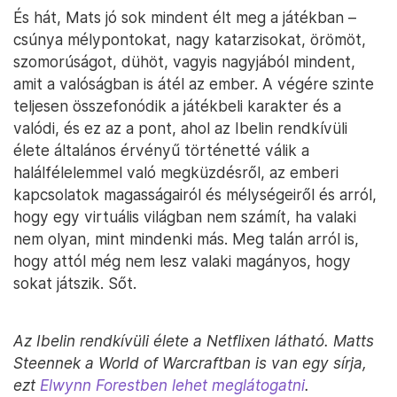
És hát, Mats jó sok mindent élt meg a játékban –
csúnya mélypontokat, nagy katarzisokat, örömöt,
szomorúságot, dühöt, vagyis nagyjából mindent,
amit a valóságban is átél az ember. A végére szinte
teljesen összefonódik a játékbeli karakter és a
valódi, és ez az a pont, ahol az Ibelin rendkívüli
élete általános érvényű történetté válik a
halálfélelemmel való megküzdésről, az emberi
kapcsolatok magasságairól és mélységeiről és arról,
hogy egy virtuális világban nem számít, ha valaki
nem olyan, mint mindenki más. Meg talán arról is,
hogy attól még nem lesz valaki magányos, hogy
sokat játszik. Sőt.
Az Ibelin rendkívüli élete a Netflixen látható. Matts
Steennek a World of Warcraftban is van egy sírja,
ezt
Elwynn Forestben lehet meglátogatni
.