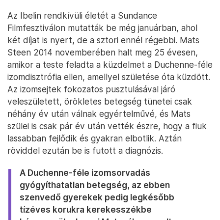
Az Ibelin rendkívüli életét a Sundance
Filmfesztiválon mutatták be még januárban, ahol
két díjat is nyert, de a sztori ennél régebbi. Mats
Steen 2014 novemberében halt meg 25 évesen,
amikor a teste feladta a küzdelmet a Duchenne-féle
izomdisztrófia ellen, amellyel születése óta küzdött.
Az izomsejtek fokozatos pusztulásával járó
veleszületett, örökletes betegség tünetei csak
néhány év után válnak egyértelművé, és Mats
szülei is csak pár év után vették észre, hogy a fiuk
lassabban fejlődik és gyakran elbotlik. Aztán
röviddel ezután be is futott a diagnózis.
A Duchenne-féle izomsorvadás
gyógyíthatatlan betegség, az ebben
szenvedő gyerekek pedig legkésőbb
tízéves korukra kerekesszékbe