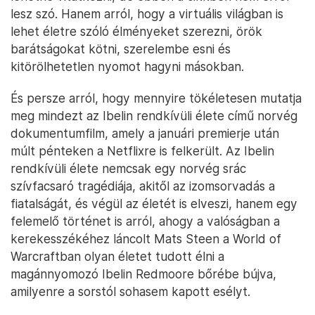
lesz szó. Hanem arról, hogy a virtuális világban is
lehet életre szóló élményeket szerezni, örök
barátságokat kötni, szerelembe esni és
kitörölhetetlen nyomot hagyni másokban.
És persze arról, hogy mennyire tökéletesen mutatja
meg mindezt az Ibelin rendkívüli élete című norvég
dokumentumfilm, amely a januári premierje után
múlt pénteken a Netflixre is felkerült. Az Ibelin
rendkívüli élete nemcsak egy norvég srác
szívfacsaró tragédiája, akitől az izomsorvadás a
fiatalságát, és végül az életét is elveszi, hanem egy
felemelő történet is arról, ahogy a valóságban a
kerekesszékéhez láncolt Mats Steen a World of
Warcraftban olyan életet tudott élni a
magánnyomozó Ibelin Redmoore bőrébe bújva,
amilyenre a sorstól sohasem kapott esélyt.