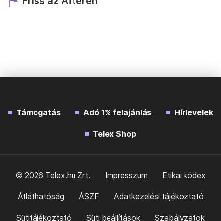
Friss az Afteren
Támogatás
Adó 1% felajánlás
Hírlevelek
Telex Shop
© 2026 Telex.hu Zrt.
Impresszum
Etikai kódex
Átláthatóság
ÁSZF
Adatkezelési tájékoztató
Sütitájékoztató
Süti beállítások
Szabályzatok