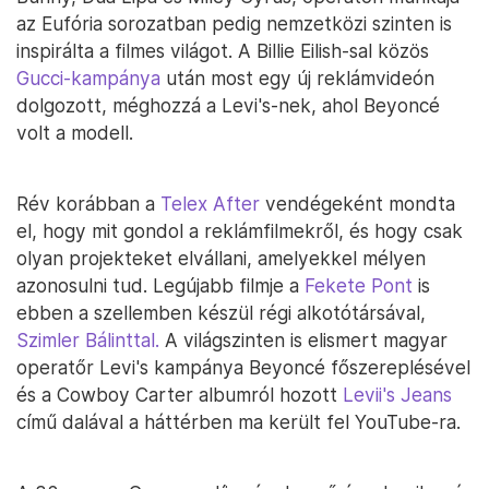
az Eufória sorozatban pedig nemzetközi szinten is
inspirálta a filmes világot. A Billie Eilish-sal közös
Gucci-kampánya
után most egy új reklámvideón
dolgozott, méghozzá a Levi's-nek, ahol Beyoncé
volt a modell.
Rév korábban a
Telex After
vendégeként mondta
el, hogy mit gondol a reklámfilmekről, és hogy csak
olyan projekteket elvállani, amelyekkel mélyen
azonosulni tud. Legújabb filmje a
Fekete Pont
is
ebben a szellemben készül régi alkotótársával,
Szimler Bálinttal.
A világszinten is elismert magyar
operatőr Levi's kampánya Beyoncé főszereplésével
és a Cowboy Carter albumról hozott
Levii's Jeans
című dalával a háttérben ma került fel YouTube-ra.