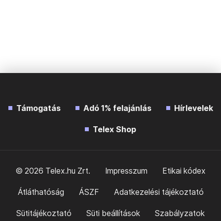
Támogatás
Adó 1% felajánlás
Hírlevelek
Telex Shop
© 2026 Telex.hu Zrt.
Impresszum
Etikai kódex
Átláthatóság
ÁSZF
Adatkezelési tájékoztató
Sütitájékoztató
Süti beállítások
Szabályzatok