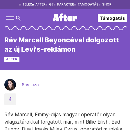
TELEX
AFTER
G7
KARAKTER
TÁMOGATÁS
SHOP
Támogatás
Rév Marcell Beyoncéval dolgozott
az új Levi's-reklámon
AFTER
Sas Liza
Rév Marcell, Emmy-díjas magyar operatőr olyan
világsztárokkal forgatott már, mint Billie Eilish, Bad
Bunny, Dua Lipa és Miley Cyrus, operatőri munkája