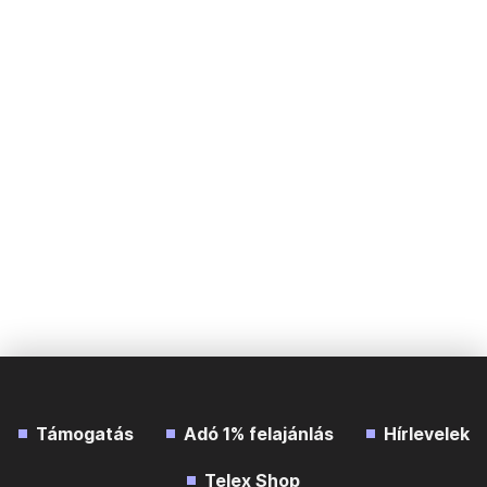
Támogatás
Adó 1% felajánlás
Hírlevelek
Telex Shop