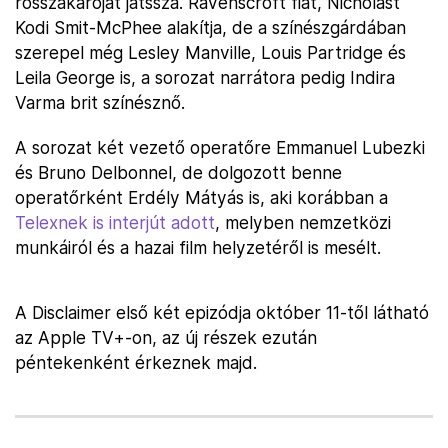
rosszakaróját játssza. Ravenscroft fiát, Nicholast
Kodi Smit-McPhee alakítja, de a színészgárdában
szerepel még Lesley Manville, Louis Partridge és
Leila George is, a sorozat narrátora pedig Indira
Varma brit színésznő.
A sorozat két vezető operatőre Emmanuel Lubezki
és Bruno Delbonnel, de dolgozott benne
operatőrként Erdély Mátyás is, aki korábban a
Telexnek is interjút adott
, melyben nemzetközi
munkáiról és a hazai film helyzetéről is mesélt.
A Disclaimer első két epizódja október 11-től látható
az Apple TV+-on, az új részek ezután
péntekenként érkeznek majd.