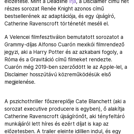
előzetese. Mint a Deadline
írja
, a Disclaimer című hét
részes sorozat Renée Knight azonos című
bestsellerének az adaptációja, és egy újságíró,
Catherine Ravenscroft történetét meséli el.
A Velencei filmfesztiválon bemutatott sorozatot a
Grammy-díjas Alfonso Cuarón mexikói filmrendező
jegyzi, aki a Harry Potter és az azkabani fogoly, a
Róma és a Gravitáció című filmeket rendezte.
Cuarón még 2019-ben szerződött le az Apple-lel, a
Disclaimer hosszútávú közreműködésük első
megjelenése.
A pszichothriller főszereplője Cate Blanchett (aki a
sorozat executive producere is egyben), ő alakítja
Catherine Ravenscroft újságírónőt, aki tényfeltáró
munkájáról lett híres és ezért díjat is kap az
előzetesben. A trailer eleinte idillien indul, és egy