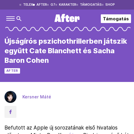
TELEX
AFTER
G7
KARAKTER
TÁMOGATÁS
SHOP
Támogatás
Újságírós pszichothrillerben játszik
együtt Cate Blanchett és Sacha
Baron Cohen
AFTER
Kersner Máté
Befutott az Apple új sorozatának első hivatalos