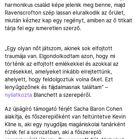
harmonikus család képe jelenik meg benne, majd
Ravenscrofton szép lassan eluralkodik az őrület,
miután kézhez kap egy regényt, amiben az ő titkait
tárja fel egy ismeretlen szerző.
„Egy olyan nőt játszom, akinek sok elfojtott
traumája van. Elgondolkodtam azon, hogy mi
történik az elfojtott emlékekkel és azokkal az
érzésekkel, amelyeket inkább elrejtettünk,
ahelyett, hogy feldolgoztuk volna őket. Ezt
lenyűgözőnek és fájdalmasnak találtam” –
nyilatkozta
Blanchett a szerepéről.
Az újságíró támogató férjét Sacha Baron Cohen
alakítja, és főszereplőként van feltüntetve Kevin
Kline is, aki egy nyugdíjas magániskolai tanárként
tűnik fel a sorozatban, aki a főszereplő