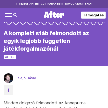
TELEX
AFTER
G7
KARAKTER
TÁMOGATÁS
SHOP
Támogatás
A komplett stáb felmondott az
egyik legjobb független
játékforgalmazónál
AFTER
Sajó Dávid
Minden dolgozó felmondott az Annapurna