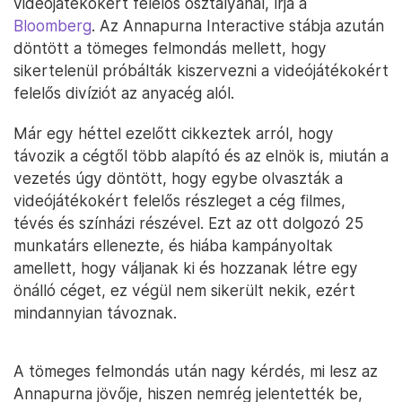
videójátékokért felelős osztályánál, írja a
Bloomberg
. Az Annapurna Interactive stábja azután
döntött a tömeges felmondás mellett, hogy
sikertelenül próbálták kiszervezni a videójátékokért
felelős divíziót az anyacég alól.
Már egy héttel ezelőtt cikkeztek arról, hogy
távozik a cégtől több alapító és az elnök is, miután a
vezetés úgy döntött, hogy egybe olvaszták a
videójátékokért felelős részleget a cég filmes,
tévés és színházi részével. Ezt az ott dolgozó 25
munkatárs ellenezte, és hiába kampányoltak
amellett, hogy váljanak ki és hozzanak létre egy
önálló céget, ez végül nem sikerült nekik, ezért
mindannyian távoznak.
A tömeges felmondás után nagy kérdés, mi lesz az
Annapurna jövője, hiszen nemrég jelentették be,