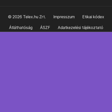
© 2026 Telex.hu Zrt.
Impresszum
Etikai kódex
Átláthatóság
ÁSZF
Adatkezelési tájékoztató
Sütitájékoztató
Süti beállítások
Szabályzatok
Kommentelési szabályzat
Telex Sales