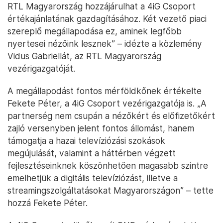
RTL Magyarország hozzájárulhat a 4iG Csoport
értékajánlatának gazdagításához. Két vezető piaci
szereplő megállapodása ez, aminek legfőbb
nyertesei nézőink lesznek” – idézte a közlemény
Vidus Gabriellát, az RTL Magyarország
vezérigazgatóját.
A megállapodást fontos mérföldkőnek értékelte
Fekete Péter, a 4iG Csoport vezérigazgatója is. „A
partnerség nem csupán a nézőkért és előfizetőkért
zajló versenyben jelent fontos állomást, hanem
támogatja a hazai televíziózási szokások
megújulását, valamint a háttérben végzett
fejlesztéseinknek köszönhetően magasabb szintre
emelhetjük a digitális televíziózást, illetve a
streamingszolgáltatásokat Magyarországon” – tette
hozzá Fekete Péter.