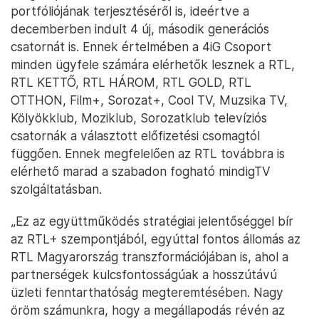
portfóliójának terjesztéséről is, ideértve a
decemberben indult 4 új, második generációs
csatornát is. Ennek értelmében a 4iG Csoport
minden ügyfele számára elérhetők lesznek a RTL,
RTL KETTŐ, RTL HÁROM, RTL GOLD, RTL
OTTHON, Film+, Sorozat+, Cool TV, Muzsika TV,
Kölyökklub, Moziklub, Sorozatklub televíziós
csatornák a választott előfizetési csomagtól
függően. Ennek megfelelően az RTL továbbra is
elérhető marad a szabadon fogható mindigTV
szolgáltatásban.
„Ez az együttműködés stratégiai jelentőséggel bír
az RTL+ szempontjából, egyúttal fontos állomás az
RTL Magyarország transzformációjában is, ahol a
partnerségek kulcsfontosságúak a hosszútávú
üzleti fenntarthatóság megteremtésében. Nagy
öröm számunkra, hogy a megállapodás révén az