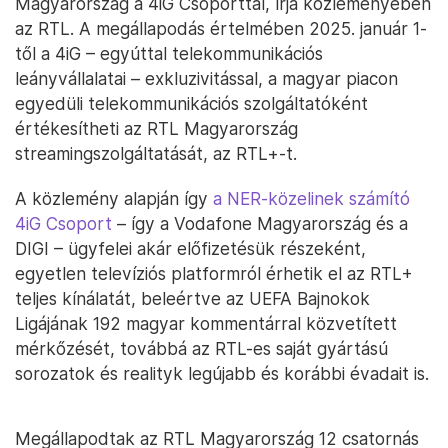
Magyarország a 4iG Csoporttal, írja közleményében
az RTL. A megállapodás értelmében 2025. január 1-
től a 4iG – egyúttal telekommunikációs
leányvállalatai – exkluzivitással, a magyar piacon
egyedüli telekommunikációs szolgáltatóként
értékesítheti az RTL Magyarország
streamingszolgáltatását, az RTL+-t.
A közlemény alapján így
a NER-közelinek számító
4iG Csoport
– így a Vodafone Magyarország és a
DIGI – ügyfelei akár előfizetésük részeként,
egyetlen televíziós platformról érhetik el az RTL+
teljes kínálatát, beleértve az UEFA Bajnokok
Ligájának 192 magyar kommentárral közvetített
mérkőzését, továbbá az RTL-es saját gyártású
sorozatok és realityk legújabb és korábbi évadait is.
Megállapodtak az RTL Magyarország 12 csatornás