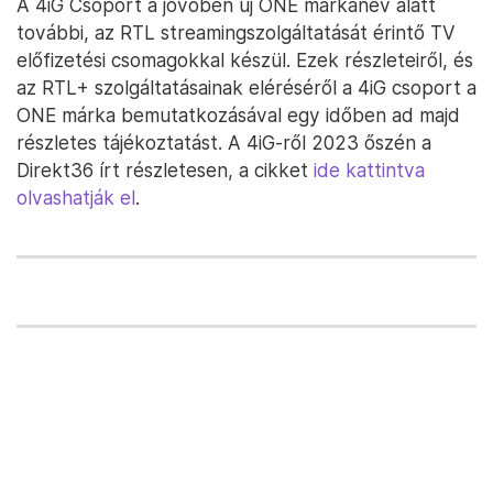
A 4iG Csoport a jövőben új ONE márkanév alatt
további, az RTL streamingszolgáltatását érintő TV
előfizetési csomagokkal készül. Ezek részleteiről, és
az RTL+ szolgáltatásainak eléréséről a 4iG csoport a
ONE márka bemutatkozásával egy időben ad majd
részletes tájékoztatást. A 4iG-ről 2023 őszén a
Direkt36 írt részletesen, a cikket
ide kattintva
olvashatják el
.