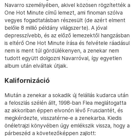
Navarro személyében, akivel közösen rögzítették a
One Hot Minute című lemezt, ami finoman szólva
vegyes fogadtatásban részesült (de azért elment
belőle 8 millió példány világszerte). A jóval
depresszívebb, és az előző lemezektől hangzásban
is eltérő One Hot Minute írása és felvétele ráadásul
nem is ment túl gördülékenyen, a zenekar nem
tudott együtt dolgozni Navarróval, így egyetlen
album után elváltak útjaik.
Kalifornizáció
Miután a zenekar a sokadik új felállás kudarca után
a feloszlás szélén állt, 1998-ban Flea meglátogatta
az akkoriban éppen elvonón lévő Frusciantét, és
megkérdezte, visszatérne-e a zenekarba. Kiedis
önéletrajzi könyvében úgy emlékszik vissza, hogy a
párbeszéd a követezőképpen zajlott: