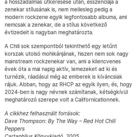
a hosszadalmas útkeresése után, esszenciája a
zenekar stílusának is, nem mellesleg pedig a
modern rockzene egyik legfontosabb albuma, ami
nemcsak a zenekar, de a stílus következő
évtizedeit is nagyban meghatározta.
A Chili sok szempontból tekinthető egy letűnt
korszak utolsó mohikánjának, hiszen nem sok nagy
mainstream rockzenekar van, ami a kilencvenes
évek óta a mai napig aktív, lemezeket ad ki és
turnézik, ráadásul még az emberek is kíváncsiak
rájuk. Abban, hogy az RHCP az egyik ilyen, és, hogy
2024-ben is nagy névnek számítanak, kétségkívül
meghatározó szerepe volt a Californicationnek.
A cikkhez felhasznált források:
Dave Thompson: By The Way – Red Hot Chili
Peppers
Cartaphilus Könyvkiadó, 2005