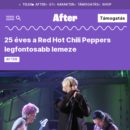
TELEX
AFTER
G7
KARAKTER
TÁMOGATÁS
SHOP
Támogatás
25 éves a Red Hot Chili Peppers
legfontosabb lemeze
AFTER