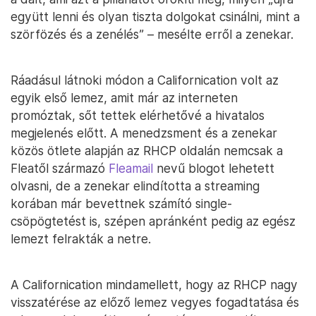
együtt lenni és olyan tiszta dolgokat csinálni, mint a
szörfözés és a zenélés” – mesélte erről a zenekar.
Ráadásul látnoki módon a Californication volt az
egyik első lemez, amit már az interneten
promóztak, sőt tettek elérhetővé a hivatalos
megjelenés előtt. A menedzsment és a zenekar
közös ötlete alapján az RHCP oldalán nemcsak a
Fleatől származó
Fleamail
nevű blogot lehetett
olvasni, de a zenekar elindította a streaming
korában már bevettnek számító single-
csöpögtetést is, szépen apránként pedig az egész
lemezt felrakták a netre.
A Californication mindamellett, hogy az RHCP nagy
visszatérése az előző lemez vegyes fogadtatása és