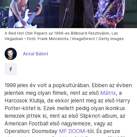
A Red Hot Chili Pepers az 1999-es Billboard Fesztiválon, Las
Vegasban – Fotó: Frank Mincelotta / ImageDirect / Getty Images
Antal Bálint
1999 jeles év volt a popkultúrában. Ebben az évben
jelentek meg olyan filmek, mint az első
Mátrix
, a
Harcosok Klubja, de ekkor jelent meg az első Harry
Potter-kötet is. Ezek mellett pedig olyan ikonikus
lemezek jöttek ki, mint az első Slipknot-album, az
American Football első nagylemeze, vagy az
Operation: Doomsday
MF DOOM
-tól. És persze