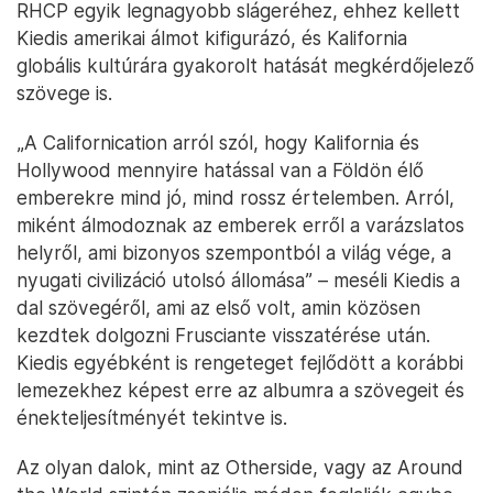
RHCP egyik legnagyobb slágeréhez, ehhez kellett
Kiedis amerikai álmot kifigurázó, és Kalifornia
globális kultúrára gyakorolt hatását megkérdőjelező
szövege is.
„A Californication arról szól, hogy Kalifornia és
Hollywood mennyire hatással van a Földön élő
emberekre mind jó, mind rossz értelemben. Arról,
miként álmodoznak az emberek erről a varázslatos
helyről, ami bizonyos szempontból a világ vége, a
nyugati civilizáció utolsó állomása” – meséli Kiedis a
dal szövegéről, ami az első volt, amin közösen
kezdtek dolgozni Frusciante visszatérése után.
Kiedis egyébként is rengeteget fejlődött a korábbi
lemezekhez képest erre az albumra a szövegeit és
énekteljesítményét tekintve is.
Az olyan dalok, mint az Otherside, vagy az Around