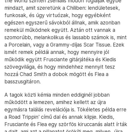
the World szintén zseniális módon foglalják egybe
mindazt, amit szeretünk a Chiliben: lendületesek,
funkosak, és úgy virtuózak, hogy egyébként
egészen egyszerű sávokból állnak, amik azonban
remekül működnek együtt. Aztán ott vannak a
szomorúbb, melankolikus és lassabb számok is, mint
a Porcelain, vagy a Grammy-díjas Scar Tissue. Ezek
ismét remek példái annak, hogy mennyire jól
működik együtt Frusciante gitárjátéka és Kiedis
szövegvilága, és hogy mindehhez mennyit tesz
hozzá Chad Smith a dobok mögött és Flea a
basszusgitáron.
A tagok közti kémia minden eddiginél jobban
működött a lemezen, amihez kellett az újra
egymásra találás revelációja is. Tökéletes példa erre
a Road Trippin' című dal és annak klipje. Kiedis,
Frusciante és Flea egy szörfös kiruccanás alatt írták
a dalt, ami azt a pillanatot örökíti meg, milyen „újra