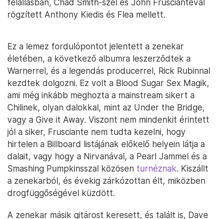
felállásban, Chad Smith-szel és John Frusciantéval
rögzített Anthony Kiedis és Flea mellett.
Ez a lemez fordulópontot jelentett a zenekar
életében, a következő albumra leszerződtek a
Warnerrel, és a legendás producerrel, Rick Rubinnal
kezdtek dolgozni. Ez volt a Blood Sugar Sex Magik,
ami még inkább meghozta a mainstream sikert a
Chilinek, olyan dalokkal, mint az Under the Bridge,
vagy a Give it Away. Viszont nem mindenkit érintett
jól a siker, Frusciante nem tudta kezelni, hogy
hirtelen a Billboard listájának előkelő helyein látja a
dalait, vagy hogy a Nirvanával, a Pearl Jammel és a
Smashing Pumpkinsszal közösen
turnéznak
. Kiszállt
a zenekarból, és évekig zárkózottan élt, miközben
drogfüggőségével küzdött.
A zenekar másik gitárost keresett, és talált is, Dave