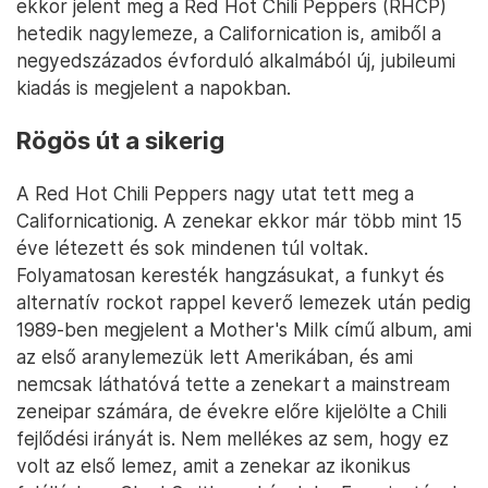
ekkor jelent meg a Red Hot Chili Peppers (RHCP)
hetedik nagylemeze, a Californication is, amiből a
negyedszázados évforduló alkalmából új, jubileumi
kiadás is megjelent a napokban.
Rögös út a sikerig
A Red Hot Chili Peppers nagy utat tett meg a
Californicationig. A zenekar ekkor már több mint 15
éve létezett és sok mindenen túl voltak.
Folyamatosan keresték hangzásukat, a funkyt és
alternatív rockot rappel keverő lemezek után pedig
1989-ben megjelent a Mother's Milk című album, ami
az első aranylemezük lett Amerikában, és ami
nemcsak láthatóvá tette a zenekart a mainstream
zeneipar számára, de évekre előre kijelölte a Chili
fejlődési irányát is. Nem mellékes az sem, hogy ez
volt az első lemez, amit a zenekar az ikonikus