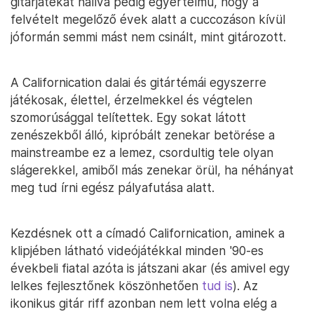
gitárjátékat hallva pedig egyértelmű, hogy a
felvételt megelőző évek alatt a cuccozáson kívül
jóformán semmi mást nem csinált, mint gitározott.
A Californication dalai és gitártémái egyszerre
játékosak, élettel, érzelmekkel és végtelen
szomorúsággal telítettek. Egy sokat látott
zenészekből álló, kipróbált zenekar betörése a
mainstreambe ez a lemez, csordultig tele olyan
slágerekkel, amiből más zenekar örül, ha néhányat
meg tud írni egész pályafutása alatt.
Kezdésnek ott a címadó Californication, aminek a
klipjében látható videójátékkal minden '90-es
évekbeli fiatal azóta is játszani akar (és amivel egy
lelkes fejlesztőnek köszönhetően
tud is
). Az
ikonikus gitár riff azonban nem lett volna elég a