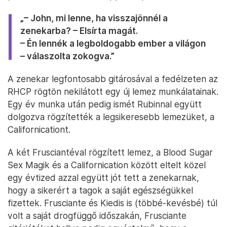
„– John, mi lenne, ha visszajönnél a
zenekarba? – Elsírta magát.
– Én lennék a legboldogabb ember a világon
– válaszolta zokogva.”
A zenekar legfontosabb gitárosával a fedélzeten az
RHCP rögtön nekilátott egy új lemez munkálatainak.
Egy év munka után pedig ismét Rubinnal együtt
dolgozva rögzítették a legsikeresebb lemezüket, a
Californicationt.
A két Frusciantéval rögzített lemez, a Blood Sugar
Sex Magik és a Californication között eltelt közel
egy évtized azzal együtt jót tett a zenekarnak,
hogy a sikerért a tagok a saját egészségükkel
fizettek. Frusciante és Kiedis is (többé-kevésbé) túl
volt a saját drogfüggő időszakán, Frusciante