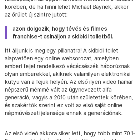
körében, de ha hinni lehet Michael Baynek, akkor
az őrület új szintre jutott:
azon dolgozik, hogy tévés és filmes
franchise-t csináljon a skibidi toiletből.
Itt álljunk is meg egy pillanatra! A skibidi toilet
alapvetően egy online websorozat, amelyben
emberi fejjel rendelkező vécécsészék háborúznak
olyan emberekkel, akiknek valamilyen elektronikai
kütyü van a fejük helyén. Az első ilyen videó hamar
népszerű mémmé vált az úgynevezett alfa
generáció, vagyis a 2010 után születettek körében,
és szakértők szerint ez volt az első saját online
népművészeti jelensége ennek a generációnak.
Az első videó akkora siker lett, hogy több mint 70 1-