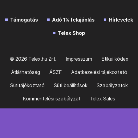
Támogatás
Adó 1% felajánlás
Hírlevelek
Telex Shop
© 2026 Telex.hu Zrt.
Impresszum
Etikai kódex
Átláthatóság
ÁSZF
Adatkezelési tájékoztató
Sütitájékoztató
Süti beállítások
Szabályzatok
Kommentelési szabályzat
Telex Sales