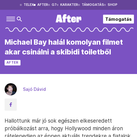
TELEX
AFTER
G7
KARAKTER
TÁMOGATÁS
SHOP
Támogatás
Michael Bay halál komolyan filmet
akar csinálni a skibidi toiletből
AFTER
Sajó Dávid
Hallottunk már jó sok egészen elkeseredett
próbálkozást arra, hogy Hollywood minden áron
rátelepedjen az éppen aktuális trendekre a fiatalok