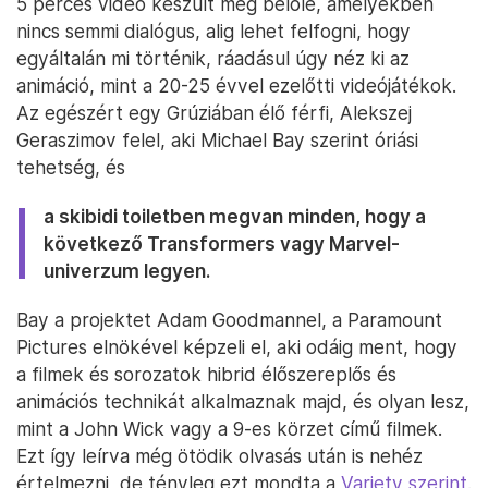
5 perces videó készült még belőle, amelyekben
nincs semmi dialógus, alig lehet felfogni, hogy
egyáltalán mi történik, ráadásul úgy néz ki az
animáció, mint a 20-25 évvel ezelőtti videójátékok.
Az egészért egy Grúziában élő férfi, Alekszej
Geraszimov felel, aki Michael Bay szerint óriási
tehetség, és
a skibidi toiletben megvan minden, hogy a
következő Transformers vagy Marvel-
univerzum legyen.
Bay a projektet Adam Goodmannel, a Paramount
Pictures elnökével képzeli el, aki odáig ment, hogy
a filmek és sorozatok hibrid élőszereplős és
animációs technikát alkalmaznak majd, és olyan lesz,
mint a John Wick vagy a 9-es körzet című filmek.
Ezt így leírva még ötödik olvasás után is nehéz
értelmezni, de tényleg ezt mondta a
Variety szerint
.