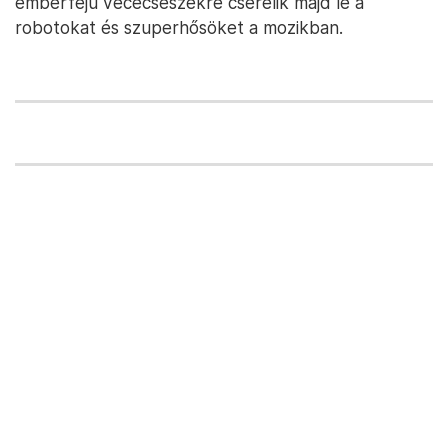
emberfejű vécécsészékre cserélik majd le a
robotokat és szuperhősöket a mozikban.