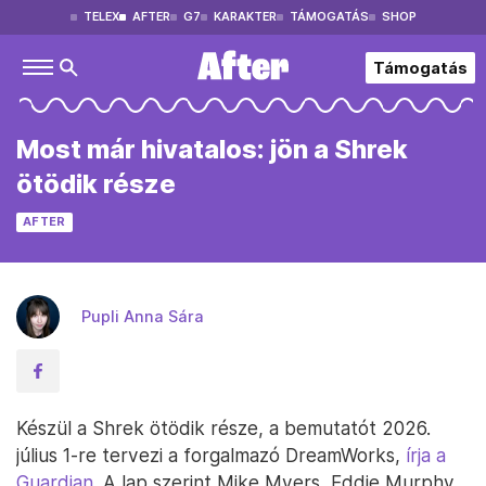
TELEX
AFTER
G7
KARAKTER
TÁMOGATÁS
SHOP
Támogatás
Most már hivatalos: jön a Shrek
ötödik része
AFTER
Pupli Anna Sára
Készül a Shrek ötödik része, a bemutatót 2026.
július 1-re tervezi a forgalmazó DreamWorks,
írja a
Guardian
. A lap szerint Mike Myers, Eddie Murphy