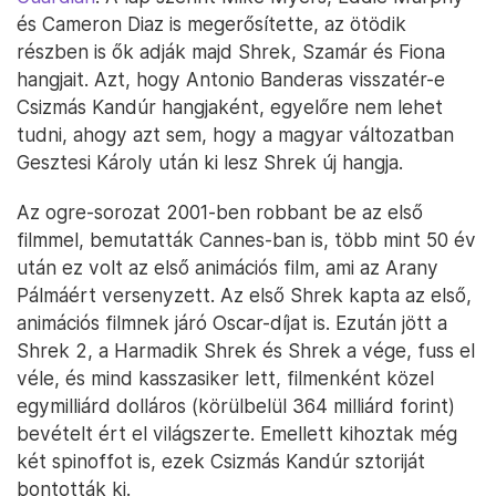
és Cameron Diaz is megerősítette, az ötödik
részben is ők adják majd Shrek, Szamár és Fiona
hangjait. Azt, hogy Antonio Banderas visszatér-e
Csizmás Kandúr hangjaként, egyelőre nem lehet
tudni, ahogy azt sem, hogy a magyar változatban
Gesztesi Károly után ki lesz Shrek új hangja.
Az ogre-sorozat 2001-ben robbant be az első
filmmel, bemutatták Cannes-ban is, több mint 50 év
után ez volt az első animációs film, ami az Arany
Pálmáért versenyzett. Az első Shrek kapta az első,
animációs filmnek járó Oscar-díjat is. Ezután jött a
Shrek 2, a Harmadik Shrek és Shrek a vége, fuss el
véle, és mind kasszasiker lett, filmenként közel
egymilliárd dolláros (körülbelül 364 milliárd forint)
bevételt ért el világszerte. Emellett kihoztak még
két spinoffot is, ezek Csizmás Kandúr sztoriját
bontották ki.