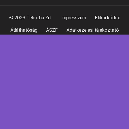
© 2026 Telex.hu Zrt.
Impresszum
Etikai kódex
Átláthatóság
ÁSZF
Adatkezelési tájékoztató
Sütitájékoztató
Süti beállítások
Szabályzatok
Kommentelési szabályzat
Telex Sales