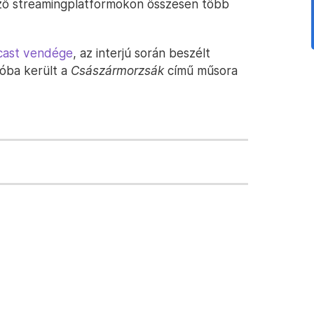
ző streamingplatformokon összesen több
cast vendége
, az interjú során beszélt
óba került a
Császármorzsák
című műsora