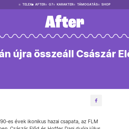
TELEX
AFTER
G7
KARAKTER
TÁMOGATÁS
SHOP
án újra összeáll Császár El
 ‘90-es évek ikonikus hazai csapata, az FLM
n. Császár Előd és Hoffer Dani duója július