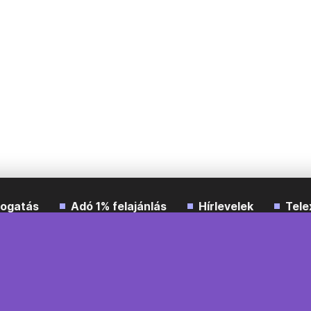
ogatás
Adó 1% felajánlás
Hírlevelek
Tele
Impresszum
Etikai kódex
Átláthatóság
ÁSZF
A
Süti beállítások
Szabályzatok
Kommentelési szabály