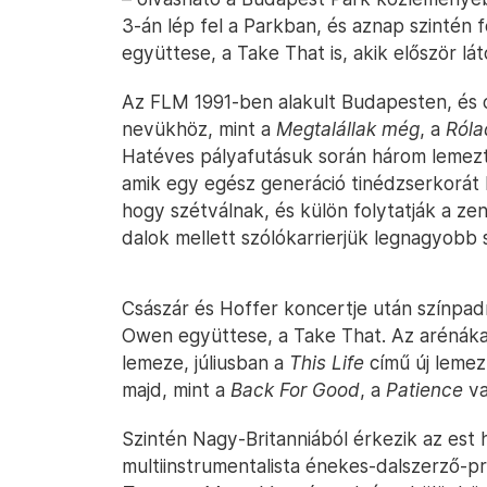
3-án lép fel a Parkban, és aznap szintén 
együttese, a Take That is, akik először l
Az FLM 1991-ben alakult Budapesten, és 
nevükhöz, mint a
Megtalállak még
, a
Ról
Hatéves pályafutásuk során három lemezt j
amik egy egész generáció tinédzserkorát
hogy szétválnak, és külön folytatják a z
dalok mellett szólókarrierjük legnagyobb sl
Császár és Hoffer koncertje után színpa
Owen együttese, a Take That. Az arénáka
lemeze, júliusban a
This Life
című új lemez 
majd, mint a
Back For Good
, a
Patience
va
Szintén Nagy-Britanniából érkezik az est h
multiinstrumentalista énekes-dalszerző-p