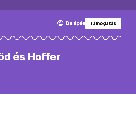
Belépés
Támogatás
őd és Hoffer