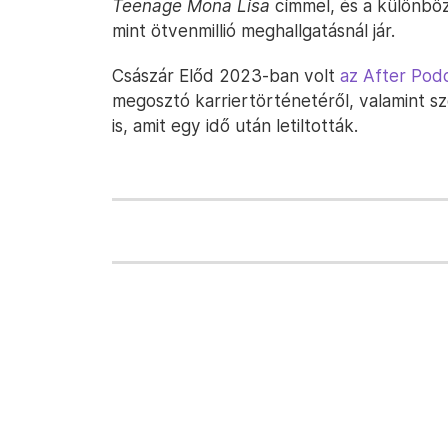
Teenage Mona Lisa
címmel, és a különbö
mint ötvenmillió meghallgatásnál jár.
Császár Előd 2023-ban volt
az After Pod
megosztó karriertörténetéről, valamint sz
is, amit egy idő után letiltották.