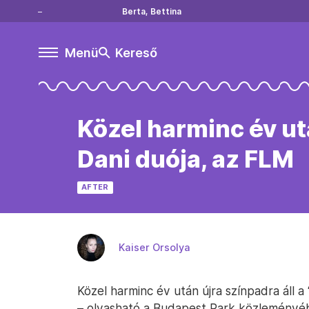
Berta, Bettina
Menü
Kereső
Közel harminc év ut
Dani duója, az FLM
AFTER
Kaiser Orsolya
Közel harminc év után újra színpadra áll a
– olvasható a Budapest Park közleményébe