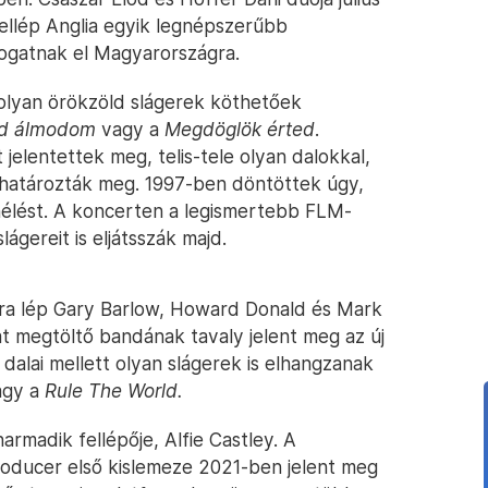
fellép Anglia egyik legnépszerűbb
átogatnak el Magyarországra.
olyan örökzöld slágerek köthetőek
ad álmodom
vagy a
Megdöglök érted
.
elentettek meg, telis-tele olyan dalokkal,
 határozták meg. 1997-ben döntöttek úgy,
enélést. A koncerten a legismertebb FLM-
ágereit is eljátsszák majd.
dra lép Gary Barlow, Howard Donald és Mark
t megtöltő bandának tavaly jelent meg az új
dalai mellett olyan slágerek is elhangzanak
gy a
Rule The World.
armadik fellépője, Alfie Castley. A
roducer első kislemeze 2021-ben jelent meg