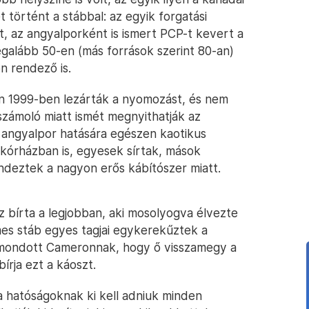
 történt a stábbal: az egyik forgatási
t, az angyalporként is ismert PCP-t kevert a
alább 50-en (más források szerint 80-an)
 rendező is.
an 1999-ben lezárták a nyomozást, és nem
eszámoló miatt ismét megnyithatják az
z angyalpor hatására egészen kaotikus
a kórházban is, egyesek sírtak, mások
ndeztek a nagyon erős kábítószer miatt.
z bírta a legjobban, aki mosolyogva élvezte
mes stáb egyes tagjai egykerekűztek a
 mondott Cameronnak, hogy ő visszamegy a
írja ezt a káoszt.
 hatóságoknak ki kell adniuk minden