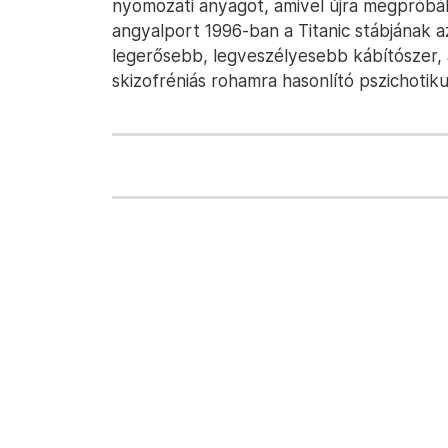
nyomozati anyagot, amivel újra megpróbálh
angyalport 1996-ban a Titanic stábjának az
legerősebb, legveszélyesebb kábítószer,
skizofréniás rohamra hasonlító pszichotiku