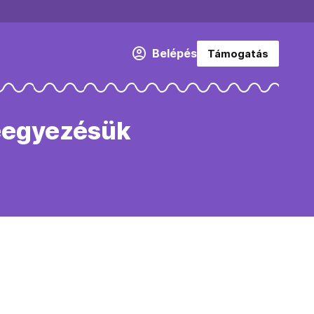
Belépés
Támogatás
leegyezésük