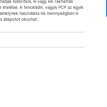
atják kideríteni, ki vagy kik rakhattak
 ételébe. A fenciklidin, vagyis PCP az egyik
 amelynek használata kis mennyiségben is
s állapotot okozhat.