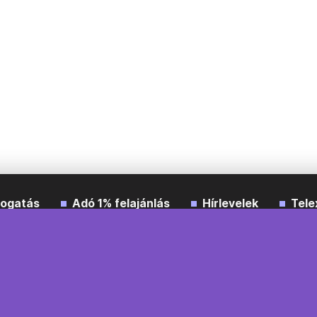
ogatás
Adó 1% felajánlás
Hírlevelek
Tele
Impresszum
Etikai kódex
Átláthatóság
ÁSZF
A
Süti beállítások
Szabályzatok
Kommentelési szabály