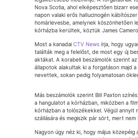
Nova Scotia, ahol elképesztően bizarr eset
napon valaki erős hallucinogén kábítószer
homárlevesbe, amelynek köszönhetően leg
kórházba kerültek, köztük James Cameron
Most a kanadai
CTV News
írja, hogy ugy
találták meg a felelőst, de most egy új b
aktákat. A korabeli beszámolók szerint a
állapotok alakultak ki a forgatáson majd 
nevettek, sokan pedig folyamatosan ökle
Más beszámolók szerint Bill Paxton színés
a hangulatot a kórházban, miközben a fil
kórházban a tolószékekkel. Végül annyit
szállására és megiszik pár sört, mert nem b
Nagyon úgy néz ki, hogy május közepéig a