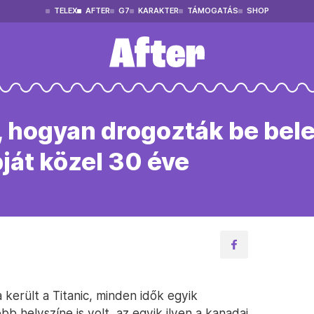
TELEX
AFTER
G7
KARAKTER
TÁMOGATÁS
SHOP
k, hogyan drogozták be be
bját közel 30 éve
került a Titanic, minden idők egyik
bb helyszíne is volt, az egyik ilyen a kanadai