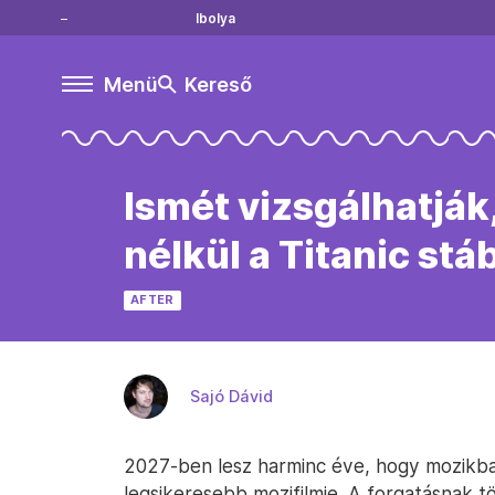
Ibolya
Menü
Kereső
Ismét vizsgálhatjá
nélkül a Titanic stá
AFTER
Sajó Dávid
2027-ben lesz harminc éve, hogy mozikba 
legsikeresebb mozifilmje. A forgatásnak tö