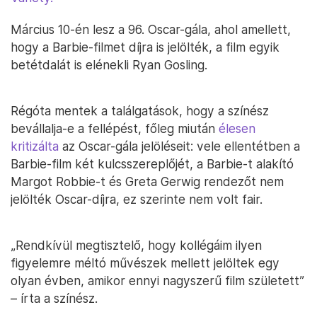
Március 10-én lesz a 96. Oscar-gála, ahol amellett,
hogy a Barbie-filmet díjra is jelölték, a film egyik
betétdalát is elénekli Ryan Gosling.
Régóta mentek a találgatások, hogy a színész
bevállalja-e a fellépést, főleg miután
élesen
kritizálta
az Oscar-gála jelöléseit: vele ellentétben a
Barbie-film két kulcsszereplőjét, a Barbie-t alakító
Margot Robbie-t és Greta Gerwig rendezőt nem
jelölték Oscar-díjra, ez szerinte nem volt fair.
„Rendkívül megtisztelő, hogy kollégáim ilyen
figyelemre méltó művészek mellett jelöltek egy
olyan évben, amikor ennyi nagyszerű film született”
– írta a színész.