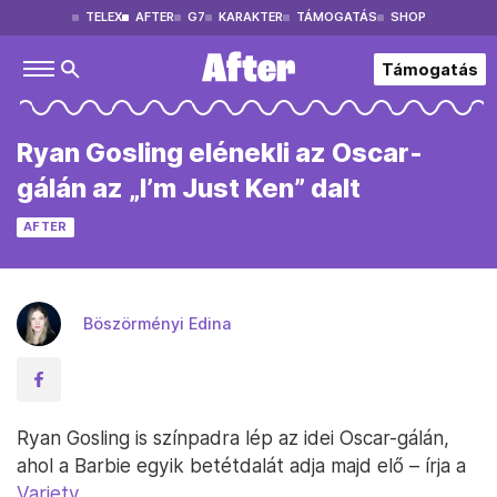
TELEX
AFTER
G7
KARAKTER
TÁMOGATÁS
SHOP
Támogatás
Ryan Gosling elénekli az Oscar-
gálán az „I’m Just Ken” dalt
AFTER
Böszörményi Edina
Ryan Gosling is színpadra lép az idei Oscar-gálán,
ahol a Barbie egyik betétdalát adja majd elő – írja a
Variety.