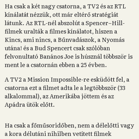
Ha csak a két nagy csatorna, a TV2 és az RTL
kínálatát nézzük, ott már eltérő stratégiát
látunk. Az RTL-nél abszolút a Spencer–Hill-
filmek uralták a filmes kínálatot, hiszen a
Kincs, ami nincs, a Bűnvadászok, a Nyomás
utána! és a Bud Spencert csak szólóban
felvonultató Banános Joe is húsznál többször is
ment le a csatornán ebben a 25 évben.
A TV2 a Mission Impossible-re esküdött fel, a
csatorna ezt a filmet adta le a legtöbbször (33
alkalommal), az Amerikába jöttem és az
Apádra ütök előtt.
Ha csak a főműsoridőben, nem a délelőtti vagy
a kora délutáni nihilben vetített filmek