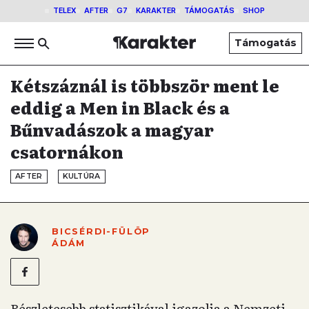
TELEX
AFTER
G7
KARAKTER
TÁMOGATÁS
SHOP
Támogatás
Kétszáznál is többször ment le
eddig a Men in Black és a
Bűnvadászok a magyar
csatornákon
AFTER
KULTÚRA
BICSÉRDI-FÜLÖP
ÁDÁM
Részletesebb statisztikával igazolja a Nemzeti