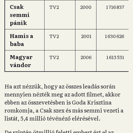
Csak
TV2
2000
1 716 837
semmi
pánik
Hamis a
TV2
2001
1 630 626
baba
Magyar
TV2
2006
1 613 531
vándor
Ha azt nézzük, hogy az összes leadás során
mennyien nézték meg az adott filmet, akkor
ebben az összevetésben is Goda Krisztina
romkomja, a Csak szex és más semmi vezeti a
listát, 5,4 millió tévénéző elérésével.
De szintén ötmillió feletti embert ért el az