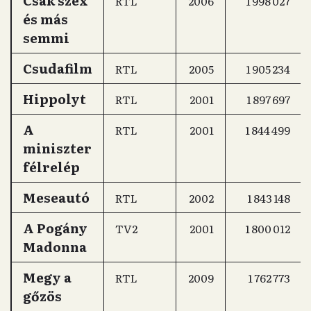
Csak szex
RTL
2006
1 998 027
és más
semmi
Csudafilm
RTL
2005
1 905 234
Hippolyt
RTL
2001
1 897 697
A
RTL
2001
1 844 499
miniszter
félrelép
Meseautó
RTL
2002
1 843 148
A Pogány
TV2
2001
1 800 012
Madonna
Megy a
RTL
2009
1 762 773
gőzös