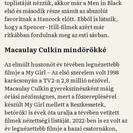
toplistáját nézzük, akkor már a Men in Black
első és második része számít az abszolút
favoritnak a Hancock előtt. Ebből is látszik,
hogy a Spencer–Hill-filmek azért már
ritkábban fordulnak meg az esti sávban.
Macaulay Culkin mindörökké
Az elmúlt huszonöt év tévében legnézettebb
filmje a My Girl – Az első szerelem volt 1998
karácsonyán a TV2-n 2,8 millió nézővel.
Macaulay Culkin gyerekszínészként máig
óriási nézőmágnes, mert a főszereplésével
készült My Girl mellett a Reszkessetek,
betörők! is évek óta uralja a tévében vetített
filmek nézettségi listáját. 2022-ben is ez volt az
év legnézettebb filmje a hazai csatornákon,