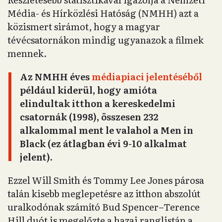
Média- és Hírközlési Hatóság (NMHH) azt a
közismert sirámot, hogy a magyar
tévécsatornákon mindig ugyanazok a filmek
mennek.
Az NMHH éves
médiapiaci jelentéséből
például kiderül, hogy amióta
elindultak itthon a kereskedelmi
csatornák (1998), összesen 232
alkalommal ment le valahol a Men in
Black (ez átlagban évi 9-10 alkalmat
jelent).
Ezzel Will Smith és Tommy Lee Jones párosa
talán kisebb meglepetésre az itthon abszolút
uralkodónak számító Bud Spencer–Terence
Hill duót is megelőzte a hazai ranglistán a