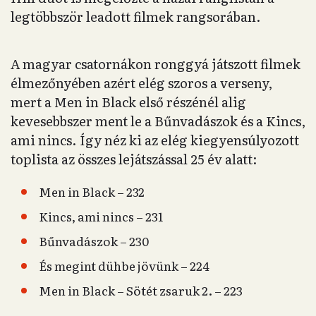
legtöbbször leadott filmek rangsorában.
A magyar csatornákon ronggyá játszott filmek
élmezőnyében azért elég szoros a verseny,
mert a Men in Black első részénél alig
kevesebbszer ment le a Bűnvadászok és a Kincs,
ami nincs. Így néz ki az elég kiegyensúlyozott
toplista az összes lejátszással 25 év alatt:
Men in Black – 232
Kincs, ami nincs – 231
Bűnvadászok – 230
És megint dühbe jövünk – 224
Men in Black – Sötét zsaruk 2. – 223