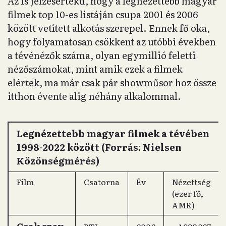
Az is jelzésértékű, hogy a legnézettebb magyar
filmek top 10-es listáján csupa 2001 és 2006
között vetített alkotás szerepel. Ennek fő oka,
hogy folyamatosan csökkent az utóbbi években
a tévénézők száma, olyan egymillió feletti
nézőszámokat, mint amik ezek a filmek
elértek, ma már csak pár showműsor hoz össze
itthon évente alig néhány alkalommal.
Legnézettebb magyar filmek a tévében
1998-2022 között (Forrás: Nielsen
Közönségmérés)
Film
Csatorna
Év
Nézettség
(ezer fő,
AMR)