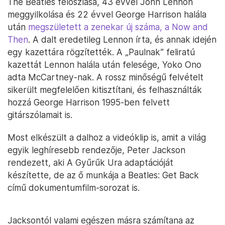
The Beatles feloszlása, 43 évvel John Lennon
meggyilkolása és 22 évvel George Harrison halála
után
megszületett a zenekar új száma, a Now and
Then
. A dalt eredetileg Lennon írta, és annak idején
egy kazettára rögzítették. A „Paulnak” feliratú
kazettát Lennon halála után felesége, Yoko Ono
adta McCartney-nak. A rossz minőségű felvételt
sikerült megfelelően kitisztítani, és felhasználták
hozzá George Harrison 1995-ben felvett
gitárszólamait is.
Most elkészült a dalhoz a videóklip is, amit a világ
egyik leghíresebb rendezője, Peter Jackson
rendezett, aki A Gyűrűk Ura adaptációját
készítette, de az ő munkája a Beatles: Get Back
című dokumentumfilm-sorozat is.
Jacksontól valami egészen másra számítana az