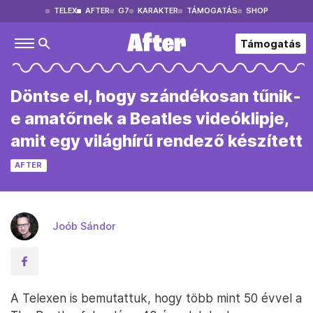
TELEX
AFTER
G7
KARAKTER
TÁMOGATÁS
SHOP
Támogatás
Döntse el, hogy szándékosan tűnik-
e amatőrnek a Beatles videóklipje,
amit egy világhírű rendező készített
AFTER
Joób Sándor
A Telexen is bemutattuk, hogy több mint 50 évvel a