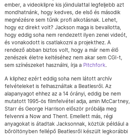
ember, a videoklipre kis jóindulattal legfeljebb azt
mondhatnánk, hogy kedves, de első és második
megnézésre sem tűnik profi alkotásnak. Lehet,
hogy ez direkt volt? Jackson maga is bevallotta,
hogy eddig soha nem rendezett ilyen zenei videót,
és vonakodott is csatlakozni a projekthez. A
rendező abban biztos volt, hogy a már nem élő
zenészek életre keltéséhez nem akar sem CGI-t,
sem színészeket használni, írja a
Pitchfork
.
A kliphez ezért eddig soha nem látott archív
felvételeket is felhasználtak a Beatlesről. Az
alapanyagot ehhez az a 14 órányi, eddig be nem
mutatott 1995-ös filmfelvétel adja, amin McCartney,
Starr és George Harrison először próbálja meg
felvenni a Now and Thent. Emellett más, régi
anyagokat is átadtak Jacksonnak, köztük például a
bőröltönyben fellépő Beatlesről készült legkorábbi