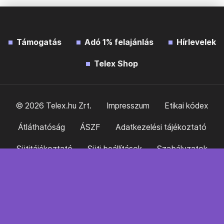
Támogatás
Adó 1% felajánlás
Hírlevelek
Telex Shop
© 2026 Telex.hu Zrt.
Impresszum
Etikai kódex
Átláthatóság
ÁSZF
Adatkezelési tájékoztató
Sütitájékoztató
Süti beállítások
Szabályzatok
Kommentelési szabályzat
Telex Sales