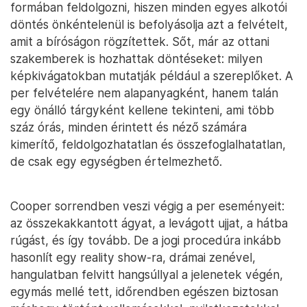
formában feldolgozni, hiszen minden egyes alkotói
döntés önkéntelenül is befolyásolja azt a felvételt,
amit a bíróságon rögzítettek. Sőt, már az ottani
szakemberek is hozhattak döntéseket: milyen
képkivágatokban mutatják például a szereplőket. A
per felvételére nem alapanyagként, hanem talán
egy önálló tárgyként kellene tekinteni, ami több
száz órás, minden érintett és néző számára
kimerítő, feldolgozhatatlan és összefoglalhatatlan,
de csak egy egységben értelmezhető.
Cooper sorrendben veszi végig a per eseményeit:
az összekakkantott ágyat, a levágott ujjat, a hátba
rúgást, és így tovább. De a jogi procedúra inkább
hasonlít egy reality show-ra, drámai zenével,
hangulatban felvitt hangsúllyal a jelenetek végén,
egymás mellé tett, időrendben egészen biztosan