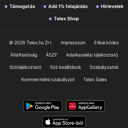
Támogatás
Adó 1% felajánlás
Hírlevelek
Telex Shop
© 2026 Telex.hu Zrt.
Impresszum
Etikai kódex
Átláthatóság
ÁSZF
Adatkezelési tájékoztató
Sütitájékoztató
Süti beállítások
Szabályzatok
Kommentelési szabályzat
Telex Sales