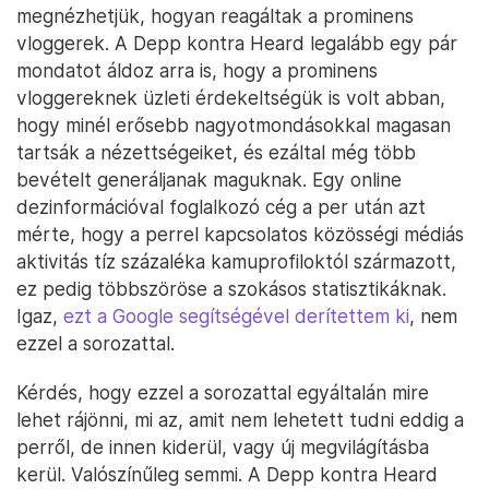
megnézhetjük, hogyan reagáltak a prominens
vloggerek. A Depp kontra Heard legalább egy pár
mondatot áldoz arra is, hogy a prominens
vloggereknek üzleti érdekeltségük is volt abban,
hogy minél erősebb nagyotmondásokkal magasan
tartsák a nézettségeiket, és ezáltal még több
bevételt generáljanak maguknak. Egy online
dezinformációval foglalkozó cég a per után azt
mérte, hogy a perrel kapcsolatos közösségi médiás
aktivitás tíz százaléka kamuprofiloktól származott,
ez pedig többszöröse a szokásos statisztikáknak.
Igaz,
ezt a Google segítségével derítettem ki
, nem
ezzel a sorozattal.
Kérdés, hogy ezzel a sorozattal egyáltalán mire
lehet rájönni, mi az, amit nem lehetett tudni eddig a
perről, de innen kiderül, vagy új megvilágításba
kerül. Valószínűleg semmi. A Depp kontra Heard