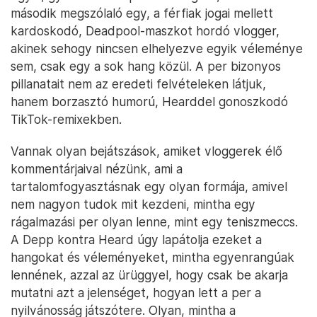
második megszólaló egy, a férfiak jogai mellett
kardoskodó, Deadpool-maszkot hordó vlogger,
akinek sehogy nincsen elhelyezve egyik véleménye
sem, csak egy a sok hang közül. A per bizonyos
pillanatait nem az eredeti felvételeken látjuk,
hanem borzasztó humorú, Hearddel gonoszkodó
TikTok-remixekben.
Vannak olyan bejátszások, amiket vloggerek élő
kommentárjaival nézünk, ami a
tartalomfogyasztásnak egy olyan formája, amivel
nem nagyon tudok mit kezdeni, mintha egy
rágalmazási per olyan lenne, mint egy teniszmeccs.
A Depp kontra Heard úgy lapátolja ezeket a
hangokat és véleményeket, mintha egyenrangúak
lennének, azzal az ürüggyel, hogy csak be akarja
mutatni azt a jelenséget, hogyan lett a per a
nyilvánosság játszótere. Olyan, mintha a