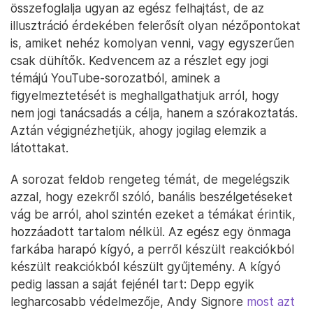
összefoglalja ugyan az egész felhajtást, de az
illusztráció érdekében felerősít olyan nézőpontokat
is, amiket nehéz komolyan venni, vagy egyszerűen
csak dühítők. Kedvencem az a részlet egy jogi
témájú YouTube-sorozatból, aminek a
figyelmeztetését is meghallgathatjuk arról, hogy
nem jogi tanácsadás a célja, hanem a szórakoztatás.
Aztán végignézhetjük, ahogy jogilag elemzik a
látottakat.
A sorozat feldob rengeteg témát, de megelégszik
azzal, hogy ezekről szóló, banális beszélgetéseket
vág be arról, ahol szintén ezeket a témákat érintik,
hozzáadott tartalom nélkül. Az egész egy önmaga
farkába harapó kígyó, a perről készült reakciókból
készült reakciókból készült gyűjtemény. A kígyó
pedig lassan a saját fejénél tart: Depp egyik
legharcosabb védelmezője, Andy Signore
most azt