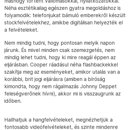
máshogy történt vallomásokkal, nyilatkozatokkal.
Néha esztétikailag egészen gyatra megoldáshoz is
folyamodik: telefonjukat bámuló emberekről készült
stockfelvételekhez, amikbe digitálisan helyezték el
a felvételeket.
Nem mindig tudni, hogy pontosan melyik napon
járunk. És mivel minden csak szemezgetés, nem
mindig lehet tudni, hogy ki mire reagál éppen az
eljárásban. Cooper ráadásul néha flashbackekkel
szakítja meg az eseményeket, amikor utalás van a
korábbi, brit jogi eljárásra (amiben a bíróság
kimondta, hogy nem rágalmazás Johnny Deppet
feleségverőnek hívni), akkor mi is visszaugrunk az
időben.
Hallhatjuk a hangfelvételeket, megnézhetjük a
fontosabb videófelvételeket, és szinte mindenre