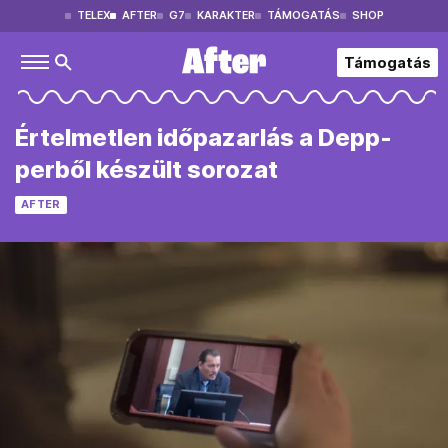
TELEX
AFTER
G7
KARAKTER
TÁMOGATÁS
SHOP
Támogatás
Értelmetlen időpazarlás a Depp-
perből készült sorozat
AFTER