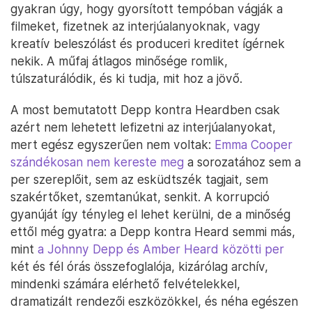
gyakran úgy, hogy gyorsított tempóban vágják a
filmeket, fizetnek az interjúalanyoknak, vagy
kreatív beleszólást és produceri kreditet ígérnek
nekik. A műfaj átlagos minősége romlik,
túlszaturálódik, és ki tudja, mit hoz a jövő.
A most bemutatott Depp kontra Heardben csak
azért nem lehetett lefizetni az interjúalanyokat,
mert egész egyszerűen nem voltak:
Emma Cooper
szándékosan nem kereste meg
a sorozatához sem a
per szereplőit, sem az esküdtszék tagjait, sem
szakértőket, szemtanúkat, senkit. A korrupció
gyanúját így tényleg el lehet kerülni, de a minőség
ettől még gyatra: a Depp kontra Heard semmi más,
mint
a Johnny Depp és Amber Heard közötti per
két és fél órás összefoglalója, kizárólag archív,
mindenki számára elérhető felvételekkel,
dramatizált rendezői eszközökkel, és néha egészen