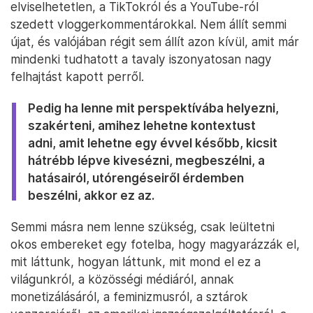
elviselhetetlen, a TikTokról és a YouTube-ról
szedett vloggerkommentárokkal. Nem állít semmi
újat, és valójában régit sem állít azon kívül, amit már
mindenki tudhatott a tavaly iszonyatosan nagy
felhajtást kapott perről.
Pedig ha lenne mit perspektívába helyezni,
szakérteni, amihez lehetne kontextust
adni, amit lehetne egy évvel később, kicsit
hátrébb lépve kivesézni, megbeszélni, a
hatásairól, utórengéseiről érdemben
beszélni, akkor ez az.
Semmi másra nem lenne szükség, csak leültetni
okos embereket egy fotelba, hogy magyarázzák el,
mit láttunk, hogyan láttunk, mit mond el ez a
világunkról, a közösségi médiáról, annak
monetizálásáról, a feminizmusról, a sztárok