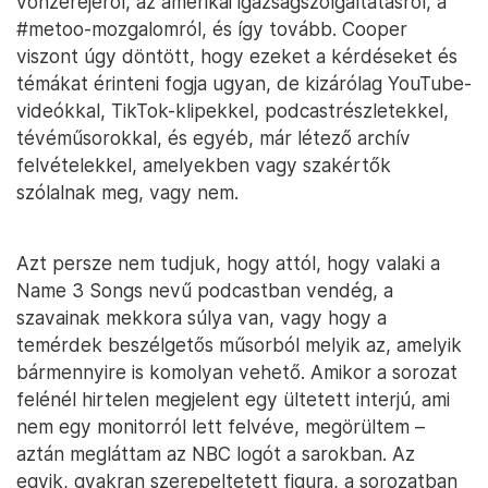
vonzerejéről, az amerikai igazságszolgáltatásról, a
#metoo-mozgalomról, és így tovább. Cooper
viszont úgy döntött, hogy ezeket a kérdéseket és
témákat érinteni fogja ugyan, de kizárólag YouTube-
videókkal, TikTok-klipekkel, podcastrészletekkel,
tévéműsorokkal, és egyéb, már létező archív
felvételekkel, amelyekben vagy szakértők
szólalnak meg, vagy nem.
Azt persze nem tudjuk, hogy attól, hogy valaki a
Name 3 Songs nevű podcastban vendég, a
szavainak mekkora súlya van, vagy hogy a
temérdek beszélgetős műsorból melyik az, amelyik
bármennyire is komolyan vehető. Amikor a sorozat
felénél hirtelen megjelent egy ültetett interjú, ami
nem egy monitorról lett felvéve, megörültem –
aztán megláttam az NBC logót a sarokban. Az
egyik, gyakran szerepeltetett figura, a sorozatban