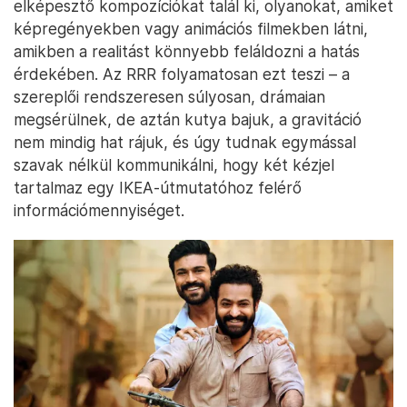
elképesztő kompozíciókat talál ki, olyanokat, amiket
képregényekben vagy animációs filmekben látni,
amikben a realitást könnyebb feláldozni a hatás
érdekében. Az RRR folyamatosan ezt teszi – a
szereplői rendszeresen súlyosan, drámaian
megsérülnek, de aztán kutya bajuk, a gravitáció
nem mindig hat rájuk, és úgy tudnak egymással
szavak nélkül kommunikálni, hogy két kézjel
tartalmaz egy IKEA-útmutatóhoz felérő
információmennyiséget.