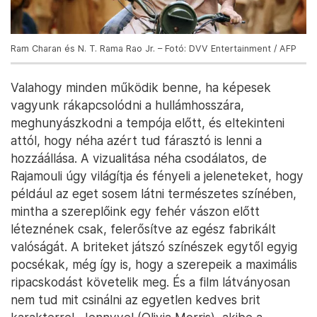
Ram Charan és N. T. Rama Rao Jr. – Fotó: DVV Entertainment / AFP
Valahogy minden működik benne, ha képesek
vagyunk rákapcsolódni a hullámhosszára,
meghunyászkodni a tempója előtt, és eltekinteni
attól, hogy néha azért tud fárasztó is lenni a
hozzáállása. A vizualitása néha csodálatos, de
Rajamouli úgy világítja és fényeli a jeleneteket, hogy
például az eget sosem látni természetes színében,
mintha a szereplőink egy fehér vászon előtt
léteznének csak, felerősítve az egész fabrikált
valóságát. A briteket játszó színészek egytől egyig
pocsékak, még így is, hogy a szerepeik a maximális
ripacskodást követelik meg. És a film látványosan
nem tud mit csinálni az egyetlen kedves brit