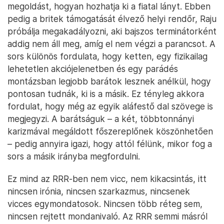
megoldást, hogyan hozhatja ki a fiatal lányt. Ebben
pedig a britek támogatását élvező helyi rendőr, Raju
próbálja megakadályozni, aki bajszos terminátorként
addig nem áll meg, amíg el nem végzi a parancsot. A
sors különös fordulata, hogy ketten, egy fizikailag
lehetetlen akciójelenetben és egy parádés
montázsban legjobb barátok lesznek anélkül, hogy
pontosan tudnák, ki is a másik. Ez tényleg akkora
fordulat, hogy még az egyik aláfestő dal szövege is
megjegyzi. A barátságuk – a két, többtonnányi
karizmával megáldott főszereplőnek köszönhetően
– pedig annyira igazi, hogy attól félünk, mikor fog a
sors a másik irányba megfordulni.
Ez mind az RRR-ben nem vicc, nem kikacsintás, itt
nincsen irónia, nincsen szarkazmus, nincsenek
vicces egymondatosok. Nincsen több réteg sem,
nincsen rejtett mondanivaló. Az RRR semmi másról