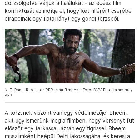
dörzsölgetve várjuk a halálukat – az egész film
konfliktusát az indítja el, hogy két fillérért cserébe
elrabolnak egy fiatal lányt egy gondi törzsből.
N. T. Rama Rao Jr. az RRR című filmben – Fotó: DVV Entertainment /
AFP
A törzsnek viszont van egy védelmezője, Bheem,
akit úgy ismerünk meg a filmben, hogy versenyt fut
először egy farkassal, aztán egy tigrissel. Bheem
muszlimként beépül Delhi lakosságába, és keresi a