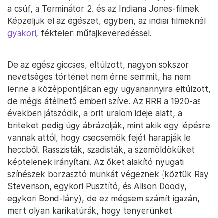
a csúf, a Terminátor 2. és az Indiana Jones-filmek.
Képzeljük el az egészet, egyben, az indiai filmeknél
gyakori
, féktelen műfajkeveredéssel.
De az egész giccses, eltúlzott, nagyon sokszor
nevetséges történet nem érne semmit, ha nem
lenne a középpontjában egy ugyanannyira eltúlzott,
de mégis átélhető emberi szíve. Az RRR a 1920-as
években játszódik, a brit uralom ideje alatt, a
briteket pedig úgy ábrázolják, mint akik egy lépésre
vannak attól, hogy csecsemők fejét harapják le
heccből. Rasszisták, szadisták, a szemöldöküket
képtelenek irányítani. Az őket alakító nyugati
színészek borzasztó munkát végeznek (köztük Ray
Stevenson, egykori Pusztító, és Alison Doody,
egykori Bond-lány), de ez mégsem számít igazán,
mert olyan karikatúrák, hogy tenyerünket