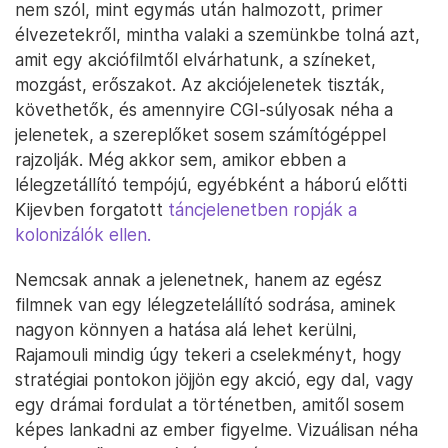
nem szól, mint egymás után halmozott, primer
élvezetekről, mintha valaki a szemünkbe tolná azt,
amit egy akciófilmtől elvárhatunk, a színeket,
mozgást, erőszakot. Az akciójelenetek tiszták,
követhetők, és amennyire CGI-súlyosak néha a
jelenetek, a szereplőket sosem számítógéppel
rajzolják. Még akkor sem, amikor ebben a
lélegzetállító tempójú, egyébként a háború előtti
Kijevben forgatott
táncjelenetben ropják a
kolonizálók ellen.
Nemcsak annak a jelenetnek, hanem az egész
filmnek van egy lélegzetelállító sodrása, aminek
nagyon könnyen a hatása alá lehet kerülni,
Rajamouli mindig úgy tekeri a cselekményt, hogy
stratégiai pontokon jöjjön egy akció, egy dal, vagy
egy drámai fordulat a történetben, amitől sosem
képes lankadni az ember figyelme. Vizuálisan néha