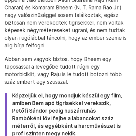
Charan) és Komaram Bheem (N. T. Rama Rao Jr.)
nagy valószínűséggel sosem találkoztak, egész
biztosan nem verekedtek tigrisekkel, nem voltak
képesek négymétereseket ugrani, és nem tudtak
olyan rugólábbal táncolni, hogy az ember szeme is
alig bírja felfogni.
Abban sem vagyok biztos, hogy Bheem egy
taposással a levegőbe tudott rúgni egy
motorbiciklit, vagy Raju is le tudott botozni több
száz embert egy szusszal.
Képzeljük el, hogy mondjuk készül egy film,
amiben Bem apó tigrisekkel verekszik,
Petőfi Sándor pedig huszárruhás
Rambóként lövi fejbe a labancokat száz
méterről, és egyébként a harcművészet is
profi szinten megy nekik.