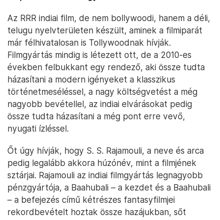
Az RRR indiai film, de nem bollywoodi, hanem a déli,
telugu nyelvterületen készült, aminek a filmiparát
már félhivatalosan is Tollywoodnak hívják.
Filmgyártás mindig is létezett ott, de a 2010-es
években felbukkant egy rendező, aki össze tudta
házasítani a modern igényeket a klasszikus
történetmeséléssel, a nagy költségvetést a még
nagyobb bevétellel, az indiai elvárásokat pedig
össze tudta házasítani a még pont erre vevő,
nyugati ízléssel.
Őt úgy hívják, hogy S. S. Rajamouli, a neve és arca
pedig legalább akkora húzónév, mint a filmjének
sztárjai. Rajamouli az indiai filmgyártás legnagyobb
pénzgyártója, a Baahubali – a kezdet és a Baahubali
– a befejezés című kétrészes fantasyfilmjei
rekordbevételt hoztak össze hazájukban, sőt