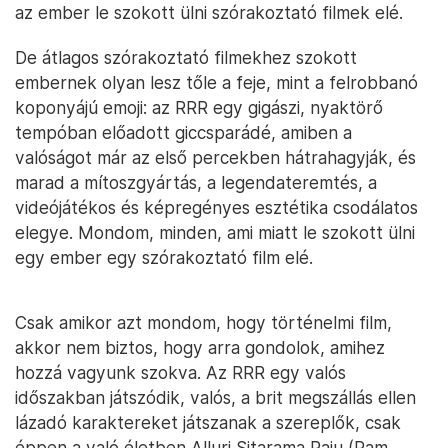
az ember le szokott ülni szórakoztató filmek elé.
De átlagos szórakoztató filmekhez szokott
embernek olyan lesz tőle a feje, mint a felrobbanó
koponyájú emoji: az RRR egy gigászi, nyaktörő
tempóban előadott giccsparádé, amiben a
valóságot már az első percekben hátrahagyják, és
marad a mítoszgyártás, a legendateremtés, a
videójátékos és képregényes esztétika csodálatos
elegye. Mondom, minden, ami miatt le szokott ülni
egy ember egy szórakoztató film elé.
Csak amikor azt mondom, hogy történelmi film,
akkor nem biztos, hogy arra gondolok, amihez
hozzá vagyunk szokva. Az RRR egy valós
időszakban játszódik, valós, a brit megszállás ellen
lázadó karaktereket játszanak a szereplők, csak
éppen a való életben Alluri Sitarama Raju (Ram