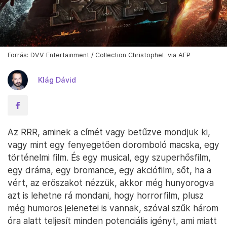
Forrás: DVV Entertainment / Collection ChristopheL via AFP
Klág Dávid
Az RRR, aminek a címét vagy betűzve mondjuk ki,
vagy mint egy fenyegetően doromboló macska, egy
történelmi film. És egy musical, egy szuperhősfilm,
egy dráma, egy bromance, egy akciófilm, sőt, ha a
vért, az erőszakot nézzük, akkor még hunyorogva
azt is lehetne rá mondani, hogy horrorfilm, plusz
még humoros jelenetei is vannak, szóval szűk három
óra alatt teljesít minden potenciális igényt, ami miatt