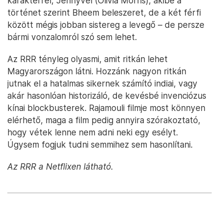
karakterrel, Jennyvel (Olivia Morris), akibe a
történet szerint Bheem beleszeret, de a két férfi
között mégis jobban sistereg a levegő – de persze
bármi vonzalomról szó sem lehet.
Az RRR tényleg olyasmi, amit ritkán lehet
Magyarországon látni. Hozzánk nagyon ritkán
jutnak el a hatalmas sikernek számító indiai, vagy
akár hasonlóan historizáló, de kevésbé invenciózus
kínai blockbusterek. Rajamouli filmje most könnyen
elérhető, maga a film pedig annyira szórakoztató,
hogy vétek lenne nem adni neki egy esélyt.
Úgysem fogjuk tudni semmihez sem hasonlítani.
Az RRR a Netflixen látható.