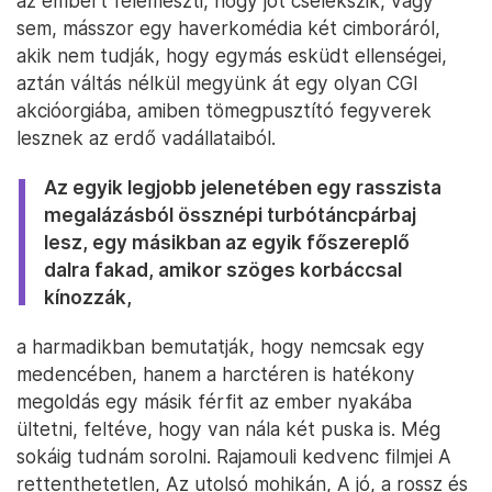
az embert felemészti, hogy jót cselekszik, vagy
sem, másszor egy haverkomédia két cimboráról,
akik nem tudják, hogy egymás esküdt ellenségei,
aztán váltás nélkül megyünk át egy olyan CGI
akcióorgiába, amiben tömegpusztító fegyverek
lesznek az erdő vadállataiból.
Az egyik legjobb jelenetében egy rasszista
megalázásból össznépi turbótáncpárbaj
lesz, egy másikban az egyik főszereplő
dalra fakad, amikor szöges korbáccsal
kínozzák,
a harmadikban bemutatják, hogy nemcsak egy
medencében, hanem a harctéren is hatékony
megoldás egy másik férfit az ember nyakába
ültetni, feltéve, hogy van nála két puska is. Még
sokáig tudnám sorolni. Rajamouli kedvenc filmjei A
rettenthetetlen, Az utolsó mohikán, A jó, a rossz és