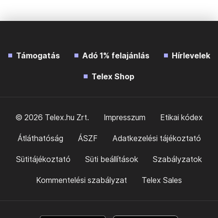
Támogatás
Adó 1% felajánlás
Hírlevelek
Telex Shop
© 2026 Telex.hu Zrt.
Impresszum
Etikai kódex
Átláthatóság
ÁSZF
Adatkezelési tájékoztató
Sütitájékoztató
Süti beállítások
Szabályzatok
Kommentelési szabályzat
Telex Sales