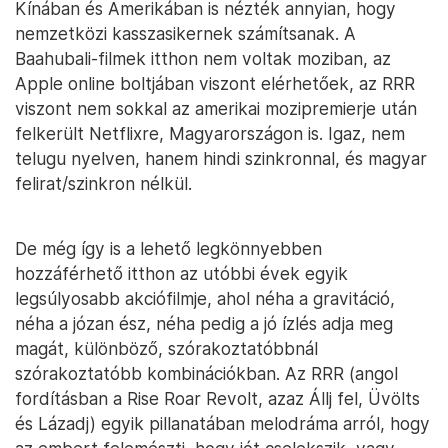
Kínában és Amerikában is nézték annyian, hogy
nemzetközi kasszasikernek számítsanak. A
Baahubali-filmek itthon nem voltak moziban, az
Apple online boltjában viszont elérhetőek, az RRR
viszont nem sokkal az amerikai mozipremierje után
felkerült Netflixre, Magyarországon is. Igaz, nem
telugu nyelven, hanem hindi szinkronnal, és magyar
felirat/szinkron nélkül.
De még így is a lehető legkönnyebben
hozzáférhető itthon az utóbbi évek egyik
legsúlyosabb akciófilmje, ahol néha a gravitáció,
néha a józan ész, néha pedig a jó ízlés adja meg
magát, különböző, szórakoztatóbbnál
szórakoztatóbb kombinációkban. Az RRR (angol
fordításban a Rise Roar Revolt, azaz Állj fel, Üvölts
és Lázadj) egyik pillanatában melodráma arról, hogy