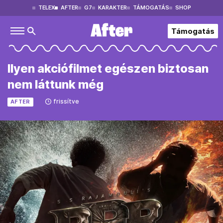
TELEX
AFTER
G7
KARAKTER
TÁMOGATÁS
SHOP
Támogatás
Ilyen akciófilmet egészen biztosan
nem láttunk még
frissítve
AFTER