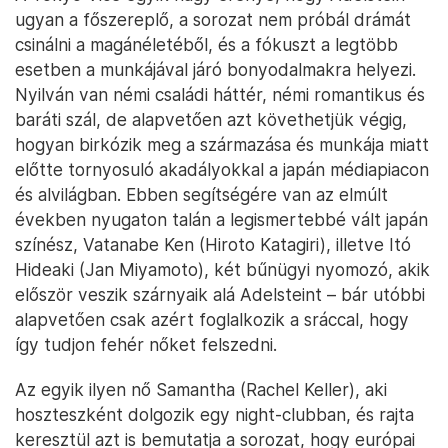
ugyan a főszereplő, a sorozat nem próbál drámát
csinálni a magánéletéből, és a fókuszt a legtöbb
esetben a munkájával járó bonyodalmakra helyezi.
Nyilván van némi családi háttér, némi romantikus és
baráti szál, de alapvetően azt követhetjük végig,
hogyan birkózik meg a származása és munkája miatt
előtte tornyosuló akadályokkal a japán médiapiacon
és alvilágban. Ebben segítségére van az elmúlt
években nyugaton talán a legismertebbé vált japán
színész, Vatanabe Ken (Hiroto Katagiri), illetve Itó
Hideaki (Jan Miyamoto), két bűnügyi nyomozó, akik
először veszik szárnyaik alá Adelsteint – bár utóbbi
alapvetően csak azért foglalkozik a sráccal, hogy
így tudjon fehér nőket felszedni.
Az egyik ilyen nő Samantha (Rachel Keller), aki
hoszteszként dolgozik egy night-clubban, és rajta
keresztül azt is bemutatja a sorozat, hogy európai