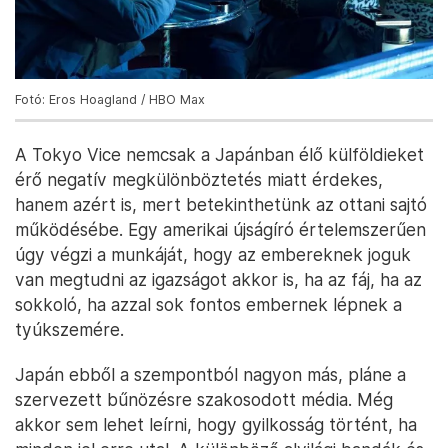
Fotó: Eros Hoagland / HBO Max
A Tokyo Vice nemcsak a Japánban élő külföldieket
érő negatív megkülönböztetés miatt érdekes,
hanem azért is, mert betekinthetünk az ottani sajtó
működésébe. Egy amerikai újságíró értelemszerűen
úgy végzi a munkáját, hogy az embereknek joguk
van megtudni az igazságot akkor is, ha az fáj, ha az
sokkoló, ha azzal sok fontos embernek lépnek a
tyúkszemére.
Japán ebből a szempontból nagyon más, pláne a
szervezett bűnözésre szakosodott média. Még
akkor sem lehet leírni, hogy gyilkosság történt, ha