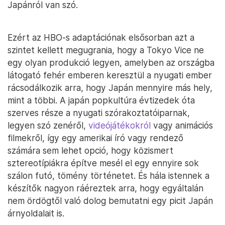
Japánról van szó.
Ezért az HBO-s adaptációnak elsősorban azt a
szintet kellett megugrania, hogy a Tokyo Vice ne
egy olyan produkció legyen, amelyben az országba
látogató fehér emberen keresztül a nyugati ember
rácsodálkozik arra, hogy Japán mennyire más hely,
mint a többi. A japán popkultúra évtizedek óta
szerves része a nyugati szórakoztatóiparnak,
legyen szó zenéről,
videójátékokról
vagy animációs
filmekről, így egy amerikai író vagy rendező
számára sem lehet opció, hogy közismert
sztereotípiákra építve mesél el egy ennyire sok
szálon futó, tömény történetet. És hála istennek a
készítők nagyon ráéreztek arra, hogy egyáltalán
nem ördögtől való dolog bemutatni egy picit Japán
árnyoldalait is.