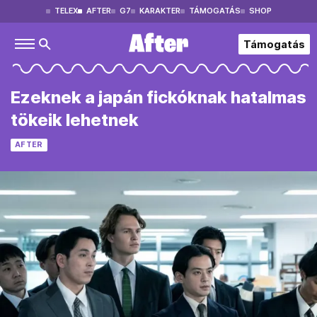
TELEX
AFTER
G7
KARAKTER
TÁMOGATÁS
SHOP
Támogatás
Ezeknek a japán fickóknak hatalmas
tökeik lehetnek
AFTER