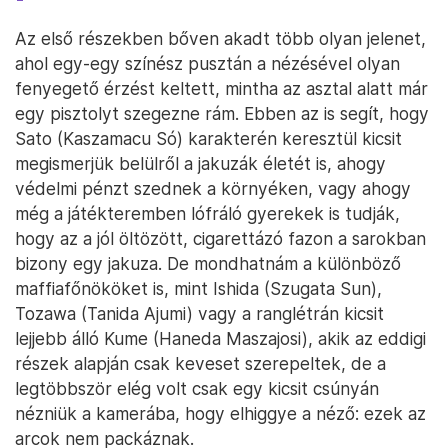
Az első részekben bőven akadt több olyan jelenet,
ahol egy-egy színész pusztán a nézésével olyan
fenyegető érzést keltett, mintha az asztal alatt már
egy pisztolyt szegezne rám. Ebben az is segít, hogy
Sato (Kaszamacu Só) karakterén keresztül kicsit
megismerjük belülről a jakuzák életét is, ahogy
védelmi pénzt szednek a környéken, vagy ahogy
még a játékteremben lófráló gyerekek is tudják,
hogy az a jól öltözött, cigarettázó fazon a sarokban
bizony egy jakuza. De mondhatnám a különböző
maffiafőnököket is, mint Ishida (Szugata Sun),
Tozawa (Tanida Ajumi) vagy a ranglétrán kicsit
lejjebb álló Kume (Haneda Maszajosi), akik az eddigi
részek alapján csak keveset szerepeltek, de a
legtöbbször elég volt csak egy kicsit csúnyán
nézniük a kamerába, hogy elhiggye a néző: ezek az
arcok nem packáznak.