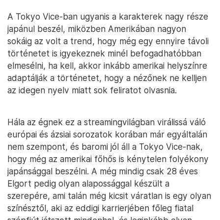
A Tokyo Vice-ban ugyanis a karakterek nagy része
japánul beszél, miközben Amerikában nagyon
sokáig az volt a trend, hogy még egy ennyire távoli
történetet is igyekeznek minél befogadhatóbban
elmesélni, ha kell, akkor inkább amerikai helyszínre
adaptálják a történetet, hogy a nézőnek ne kelljen
az idegen nyelv miatt sok feliratot olvasnia.
Hála az égnek ez a streamingvilágban virálissá váló
európai és ázsiai sorozatok korában már egyáltalán
nem szempont, és baromi jól áll a Tokyo Vice-nak,
hogy még az amerikai főhős is kénytelen folyékony
japánsággal beszélni. A még mindig csak 28 éves
Elgort pedig olyan alapossággal készült a
szerepére, ami talán még kicsit váratlan is egy olyan
színésztől, aki az eddigi karrierjében főleg fiatal