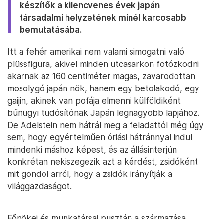
készítők a kilencvenes évek japán
társadalmi helyzetének minél karcosabb
bemutatásába.
Itt a fehér amerikai nem valami simogatni való
plüssfigura, akivel minden utcasarkon fotózkodni
akarnak az 160 centiméter magas, zavarodottan
mosolygó japán nők, hanem egy betolakodó, egy
gaijin, akinek van pofája elmenni külföldiként
bűnügyi tudósítónak Japán legnagyobb lapjához.
De Adelstein nem hátrál meg a feladattól még úgy
sem, hogy egyértelműen óriási hátránnyal indul
mindenki máshoz képest, és az állásinterjún
konkrétan nekiszegezik azt a kérdést, zsidóként
mit gondol arról, hogy a zsidók irányítják a
világgazdaságot.
Főnökei és munkatársai pusztán a származása