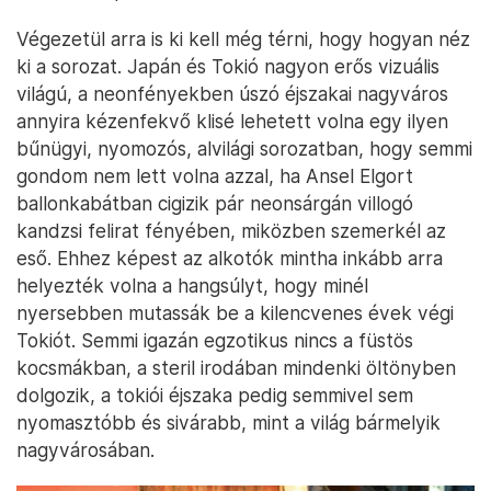
Végezetül arra is ki kell még térni, hogy hogyan néz
ki a sorozat. Japán és Tokió nagyon erős vizuális
világú, a neonfényekben úszó éjszakai nagyváros
annyira kézenfekvő klisé lehetett volna egy ilyen
bűnügyi, nyomozós, alvilági sorozatban, hogy semmi
gondom nem lett volna azzal, ha Ansel Elgort
ballonkabátban cigizik pár neonsárgán villogó
kandzsi felirat fényében, miközben szemerkél az
eső. Ehhez képest az alkotók mintha inkább arra
helyezték volna a hangsúlyt, hogy minél
nyersebben mutassák be a kilencvenes évek végi
Tokiót. Semmi igazán egzotikus nincs a füstös
kocsmákban, a steril irodában mindenki öltönyben
dolgozik, a tokiói éjszaka pedig semmivel sem
nyomasztóbb és sivárabb, mint a világ bármelyik
nagyvárosában.