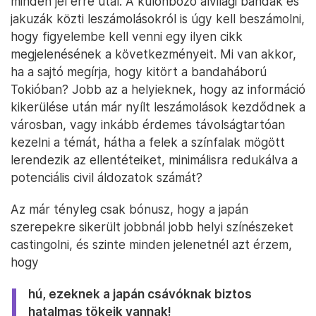
minden jel erre utal. A különböző alvilági bandák és
jakuzák közti leszámolásokról is úgy kell beszámolni,
hogy figyelembe kell venni egy ilyen cikk
megjelenésének a következményeit. Mi van akkor,
ha a sajtó megírja, hogy kitört a bandaháború
Tokióban? Jobb az a helyieknek, hogy az információ
kikerülése után már nyílt leszámolások kezdődnek a
városban, vagy inkább érdemes távolságtartóan
kezelni a témát, hátha a felek a színfalak mögött
lerendezik az ellentéteiket, minimálisra redukálva a
potenciális civil áldozatok számát?
Az már tényleg csak bónusz, hogy a japán
szerepekre sikerült jobbnál jobb helyi színészeket
castingolni, és szinte minden jelenetnél azt érzem,
hogy
hú, ezeknek a japán csávóknak biztos
hatalmas tökeik vannak!