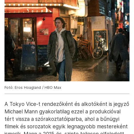
Fotó: Eros Hoagland / HBO Max
A Tokyo Vice-t rendezőként és alkotóként is jegyző
Michael Mann gyakorlatilag ezzel a produkcióval
tért vissza a szórakoztatóiparba, ahol a bűnügyi
filmek és sorozatok egyik legnagyobb mestereként
ismerik. Mann a 2015-ös, szinte teljesen elfeledett