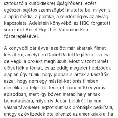
szitokszó a külföldiekre) újságíróként, ezért
egészen sajátos szemszögből mutatta be, milyen is
a japán média, a politika, a rendőrség és az alvilág
kapcsolata. Adelstein könyvéből az HBO forgatott
sorozatot Ansel Elgort és Vatanabe Ken
főszereplésével.
A könyvből pár évvel ezelőtt már akartak filmet
készíteni, amelyben Daniel Radcliffe játszott volna,
de végül a projekt meghiúsult. Most viszont ismét
elővették a témát, és az eddig megjelent epizódok
alapján úgy tűnik, hogy jobban is jártak a készítők
azzal, hogy nem egy másfél-két órás filmben
mesélik el a teljes történetet, hanem 10 egyórás
epizódban, mert így bőven marad hely annak
bemutatására, milyen is Japán belülről, ha nem
valami távolkeleti egzotikumnak próbálják beállítani,
ahogy az évtizedek óta jellemző az amerikaiakra, ha