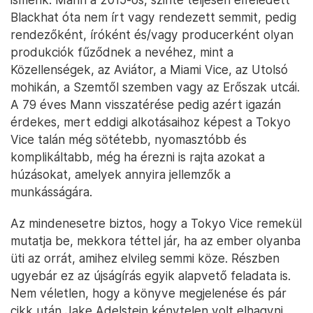
Blackhat óta nem írt vagy rendezett semmit, pedig
rendezőként, íróként és/vagy producerként olyan
produkciók fűződnek a nevéhez, mint a
Közellenségek, az Aviátor, a Miami Vice, az Utolsó
mohikán, a Szemtől szemben vagy az Erőszak utcái.
A 79 éves Mann visszatérése pedig azért igazán
érdekes, mert eddigi alkotásaihoz képest a Tokyo
Vice talán még sötétebb, nyomasztóbb és
komplikáltabb, még ha érezni is rajta azokat a
húzásokat, amelyek annyira jellemzők a
munkásságára.
Az mindenesetre biztos, hogy a Tokyo Vice remekül
mutatja be, mekkora téttel jár, ha az ember olyanba
üti az orrát, amihez elvileg semmi köze. Részben
ugyebár ez az újságírás egyik alapvető feladata is.
Nem véletlen, hogy a könyve megjelenése és pár
cikk után Jake Adelstein kénytelen volt elhagyni