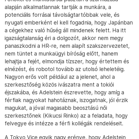
alapján alkalmatlannak tartják a munkára, a
potenciális forrásai távolságtartóbbak vele, és
nyugati emberként el kell fogadnia, hogy Japánban
a cégekhez való hűség áll mindenek felett. Ha itt
igazságtalanság éri a dolgozót, akkor nem megy
panaszkodni a HR-re, nem alapít szakszervezetet,
nem tüntet a munkaügyi bíróság előtt, hanem
lehajtja a fejét, elmondja tízszer, hogy értettem és
elnézést, és robotol tovább az utolsó leheletéig.
Nagyon erős volt például az a jelenet, ahol a
szerkesztőség közös ivászatra ment a tokiói
éjszakába, és Adelstein észrevette, hogy amíg a
férfiak nagyokat hahotáznak, iszogatnak, jól érzik
magukat, a jóval magasabb beosztású női
szerkesztőnek (Kikucsi Rinko) az a feladata, hogy
felvegye és intézze a férfi kollégák rendeléseit.
A Tokyo Vice egyik nagy erénye, hogy Adelstein