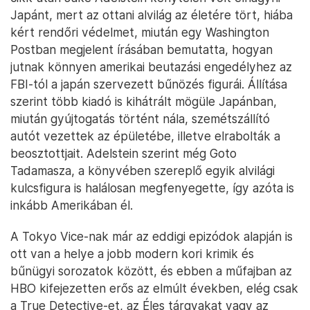
Japánt, mert az ottani alvilág az életére tört, hiába
kért rendőri védelmet, miután egy Washington
Postban megjelent írásában bemutatta, hogyan
jutnak könnyen amerikai beutazási engedélyhez az
FBI-tól a japán szervezett bűnözés figurái. Állítása
szerint több kiadó is kihátrált mögüle Japánban,
miután gyújtogatás történt nála, szemétszállító
autót vezettek az épületébe, illetve elrabolták a
beosztottjait. Adelstein szerint még Goto
Tadamasza, a könyvében szereplő egyik alvilági
kulcsfigura is halálosan megfenyegette, így azóta is
inkább Amerikában él.
A Tokyo Vice-nak már az eddigi epizódok alapján is
ott van a helye a jobb modern kori krimik és
bűnügyi sorozatok között, és ebben a műfajban az
HBO kifejezetten erős az elmúlt években, elég csak
a True Detective-et, az Éles tárgyakat vagy az