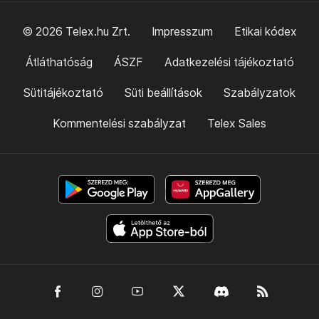
© 2026 Telex.hu Zrt.
Impresszum
Etikai kódex
Átláthatóság
ÁSZF
Adatkezelési tájékoztató
Sütitájékoztató
Süti beállítások
Szabályzatok
Kommentelési szabályzat
Telex Sales