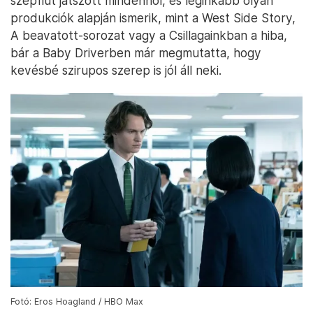
szépfiút játszott mindenhol, és leginkább olyan
produkciók alapján ismerik, mint a West Side Story,
A beavatott-sorozat vagy a Csillagainkban a hiba,
bár a Baby Driverben már megmutatta, hogy
kevésbé szirupos szerep is jól áll neki.
Fotó: Eros Hoagland / HBO Max