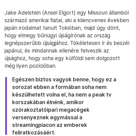
Jake Adelstein (Ansel Elgort) egy Missouri államból
származó amerikai fiatal, aki a kilencvenes években
japán irodalmat tanult Tokióban, majd úgy dönt,
hogy elmegy bűnügyi újságírónak az ország
legnépszerűbb újságjához. Tökéletesen ír és beszél
japánul, és mindannak ellenére felveszik az
újsághoz, hogy soha egy külföldi sem dolgozott
még ilyen pozícióban.
Egészen biztos vagyok benne, hogy ez a
sorozat ebben a formában soha nem
készülhetett volna el, ha nem a peak tv
korszakában élnénk, amikor
szórakoztatóipari megacégek
versenyeznek egymással a
streamingpiacon az emberek
feliratkozásáért.