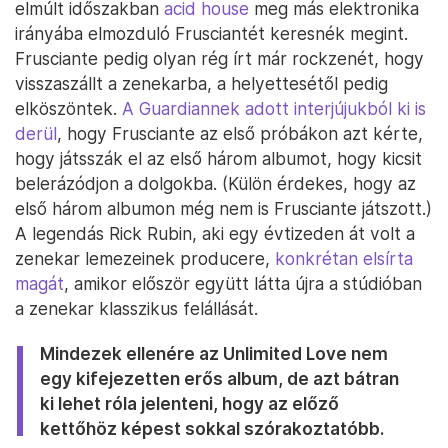
elmúlt időszakban
acid house
meg más elektronika
irányába elmozduló Frusciantét keresnék megint.
Frusciante pedig olyan rég írt már rockzenét, hogy
visszaszállt a zenekarba, a helyettesétől pedig
elköszöntek.
A Guardiannek adott interjújukból ki is
derül
, hogy Frusciante az első próbákon azt kérte,
hogy játsszák el az első három albumot, hogy kicsit
belerázódjon a dolgokba. (Külön érdekes, hogy az
első három albumon még nem is Frusciante játszott.)
A legendás Rick Rubin, aki egy évtizeden át volt a
zenekar lemezeinek producere,
konkrétan elsírta
magát
, amikor először együtt látta újra a stúdióban
a zenekar klasszikus felállását.
Mindezek ellenére az Unlimited Love nem
egy kifejezetten erős album, de azt bátran
ki lehet róla jelenteni, hogy az előző
kettőhöz képest sokkal szórakoztatóbb.