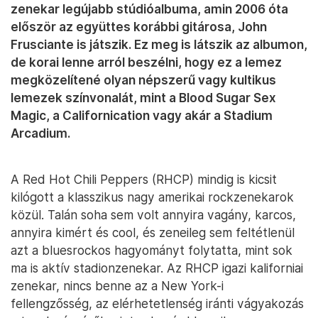
zenekar legújabb stúdióalbuma, amin 2006 óta
először az együttes korábbi gitárosa, John
Frusciante is játszik. Ez meg is látszik az albumon,
de korai lenne arról beszélni, hogy ez a lemez
megközelítené olyan népszerű vagy kultikus
lemezek színvonalát, mint a Blood Sugar Sex
Magic, a Californication vagy akár a Stadium
Arcadium.
A Red Hot Chili Peppers (RHCP) mindig is kicsit
kilógott a klasszikus nagy amerikai rockzenekarok
közül. Talán soha sem volt annyira vagány, karcos,
annyira kimért és cool, és zeneileg sem feltétlenül
azt a bluesrockos hagyományt folytatta, mint sok
ma is aktív stadionzenekar. Az RHCP igazi kaliforniai
zenekar, nincs benne az a New York-i
fellengzősség, az elérhetetlenség iránti vágyakozás