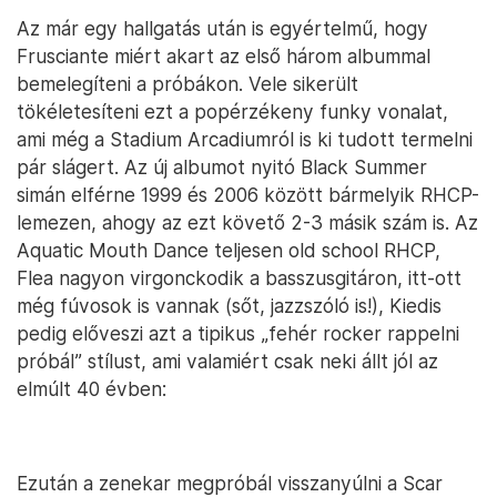
Az már egy hallgatás után is egyértelmű, hogy
Frusciante miért akart az első három albummal
bemelegíteni a próbákon. Vele sikerült
tökéletesíteni ezt a popérzékeny funky vonalat,
ami még a Stadium Arcadiumról is ki tudott termelni
pár slágert. Az új albumot nyitó Black Summer
simán elférne 1999 és 2006 között bármelyik RHCP-
lemezen, ahogy az ezt követő 2-3 másik szám is. Az
Aquatic Mouth Dance teljesen old school RHCP,
Flea nagyon virgonckodik a basszusgitáron, itt-ott
még fúvosok is vannak (sőt, jazzszóló is!), Kiedis
pedig előveszi azt a tipikus „fehér rocker rappelni
próbál” stílust, ami valamiért csak neki állt jól az
elmúlt 40 évben:
Ezután a zenekar megpróbál visszanyúlni a Scar