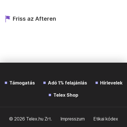
Friss az Afteren
Támogatás
Adó 1% felajánlás
Hírlevelek
Telex Shop
© 2026 Telex.hu Zrt.
Impresszum
Etikai kódex