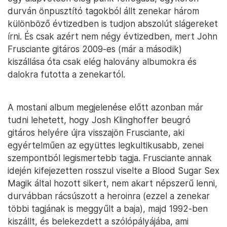
durván önpusztító tagokból állt zenekar három
különböző évtizedben is tudjon abszolút slágereket
írni. És csak azért nem négy évtizedben, mert John
Frusciante gitáros 2009-es (már a második)
kiszállása óta csak elég halovány albumokra és
dalokra futotta a zenekartól.
A mostani album megjelenése előtt azonban már
tudni lehetett, hogy Josh Klinghoffer beugró
gitáros helyére újra visszajön Frusciante, aki
egyértelműen az együttes legkultikusabb, zenei
szempontból legismertebb tagja. Frusciante annak
idején kifejezetten rosszul viselte a Blood Sugar Sex
Magik által hozott sikert, nem akart népszerű lenni,
durvábban rácsúszott a heroinra (ezzel a zenekar
többi tagjának is meggyűlt a baja), majd 1992-ben
kiszállt, és belekezdett a szólópályájába, ami