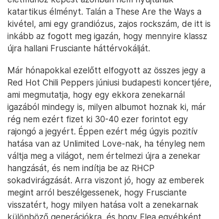
katartikus élményt. Talán a These Are the Ways a
kivétel, ami egy grandiózus, zajos rockszám, de itt is
inkább az fogott meg igazán, hogy mennyire klassz
újra hallani Frusciante háttérvokálját.
Már hónapokkal ezelőtt elfogyott az összes jegy a
Red Hot Chili Peppers júniusi budapesti koncertjére,
ami megmutatja, hogy egy ekkora zenekarnál
igazából mindegy is, milyen albumot hoznak ki, már
rég nem ezért fizet ki 30-40 ezer forintot egy
rajongó a jegyért. Éppen ezért még úgyis pozitív
hatása van az Unlimited Love-nak, ha tényleg nem
váltja meg a világot, nem értelmezi újra a zenekar
hangzását, és nem indítja be az RHCP
sokadvirágzását. Arra viszont jó, hogy az emberek
megint arról beszélgessenek, hogy Frusciante
visszatért, hogy milyen hatása volt a zenekarnak
különböző generációkra, és hogy Flea egyébként