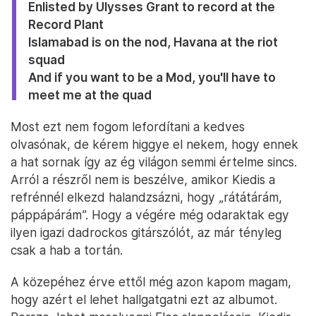
Enlisted by Ulysses Grant to record at the
Record Plant
Islamabad is on the nod, Havana at the riot
squad
And if you want to be a Mod, you'll have to
meet me at the quad
Most ezt nem fogom lefordítani a kedves
olvasónak, de kérem higgye el nekem, hogy ennek
a hat sornak így az ég világon semmi értelme sincs.
Arról a részről nem is beszélve, amikor Kiedis a
refrénnél elkezd halandzsázni, hogy „rátátárám,
páppápárám”. Hogy a végére még odaraktak egy
ilyen igazi dadrockos gitárszólót, az már tényleg
csak a hab a tortán.
A közepéhez érve ettől még azon kapom magam,
hogy azért el lehet hallgatgatni ezt az albumot.