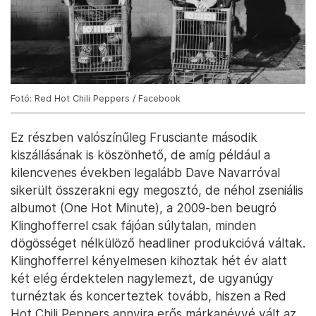
Fotó: Red Hot Chili Peppers / Facebook
Ez részben valószínűleg Frusciante második
kiszállásának is köszönhető, de amíg például a
kilencvenes években legalább Dave Navarróval
sikerült összerakni egy megosztó, de néhol zseniális
albumot (One Hot Minute), a 2009-ben beugró
Klinghofferrel csak fájóan súlytalan, minden
dögösséget nélkülöző headliner produkcióvá váltak.
Klinghofferrel kényelmesen kihoztak hét év alatt
két elég érdektelen nagylemezt, de ugyanúgy
turnéztak és koncerteztek tovább, hiszen a Red
Hot Chili Peppers annyira erős márkanévvé vált az