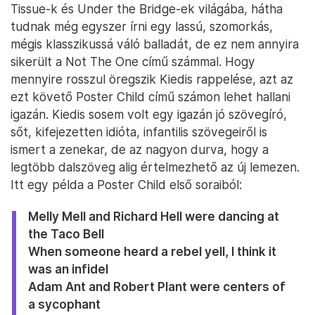
Tissue-k és Under the Bridge-ek világába, hátha
tudnak még egyszer írni egy lassú, szomorkás,
mégis klasszikussá váló balladát, de ez nem annyira
sikerült a Not The One című számmal. Hogy
mennyire rosszul öregszik Kiedis rappelése, azt az
ezt követő Poster Child című számon lehet hallani
igazán. Kiedis sosem volt egy igazán jó szövegíró,
sőt, kifejezetten idióta, infantilis szövegeiről is
ismert a zenekar, de az nagyon durva, hogy a
legtöbb dalszöveg alig értelmezhető az új lemezen.
Itt egy példa a Poster Child első soraiból:
Melly Mell and Richard Hell were dancing at
the Taco Bell
When someone heard a rebel yell, I think it
was an infidel
Adam Ant and Robert Plant were centers of
a sycophant