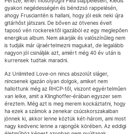
Persze, lehet mosolyogni Flea slappelésein, Kiedis
gyakori negédességén és béndzsó rappelésén,
ahogy Frusciantén is hallani, hogy jól esik neki újra
gitárhőst játszani. De bőven az ötvenes éveit
taposó vén rockerektől igazából ez egy meglepően
energikus album. Nem akarják és valószínűleg nem
is tudják már újraértelmezni magukat, de legalább
nagyon jól csinálják azt, amiért még 40 év után is
kurrensek tudtak maradni.
Az Unlimited Love-on nincs abszolút sláger,
nincsenek igazán olyan dolgok, amiket nem
hallottunk még az RHCP-től, viszont egyértelműen
van lelke, amit a Klinghoffer-érában egyszer sem
éreztem. Még azt is meg merem kockáztatni, hogy
ha ezek a számok a zenekar csúcskorszakaiban
jönnek ki, akkor lenne köztük két-három, ami most
nagy kedvenc lenne a rajongók körében. Az eddigi
életműhöz képest azonban nem nyújtanak