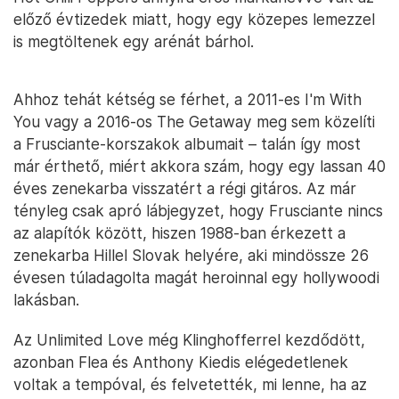
előző évtizedek miatt, hogy egy közepes lemezzel
is megtöltenek egy arénát bárhol.
Ahhoz tehát kétség se férhet, a 2011-es I'm With
You vagy a 2016-os The Getaway meg sem közelíti
a Frusciante-korszakok albumait – talán így most
már érthető, miért akkora szám, hogy egy lassan 40
éves zenekarba visszatért a régi gitáros. Az már
tényleg csak apró lábjegyzet, hogy Frusciante nincs
az alapítók között, hiszen 1988-ban érkezett a
zenekarba Hillel Slovak helyére, aki mindössze 26
évesen túladagolta magát heroinnal egy hollywoodi
lakásban.
Az Unlimited Love még Klinghofferrel kezdődött,
azonban Flea és Anthony Kiedis elégedetlenek
voltak a tempóval, és felvetették, mi lenne, ha az