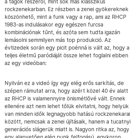
a tagok részéről, mint sok más klasszikus
rockzenekarban. Ez részben a zenei gyökereknek
köszönhető, mint a funk vagy a rap, ami az RHCP
1983-as indulásakor egy egészen furcsa
kombinációnak tűnt, és azóta sem tudta igazán
lemásolni semmilyen más top produkció. Az
évtizedek során egy picit poénná is vált az, hogy a
teljes életmű paródiáját össze lehet foglalni ebben
az egy videóban:
Nyilván ez a videó így egy elég erős sarkítás, de
szépen rámutat arra, hogy azért közel 40 év alatt
az RHCP is valamennyire önismétlővé vált. Ennek
ellenére azt nem lehet tőlük elvitatni, hogy helyük
van minden idők legnagyobb hatású rockzenekarai
között, nemcsak a zenei újításaik, hanem a tucatnyi
generációs slágerük miatt is. Nagyon ritka az, hogy
egy alapvetően elég punk felfogású, egykoron