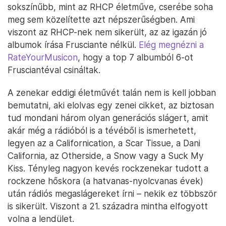
sokszínűbb, mint az RHCP életműve, cserébe soha
meg sem közelítette azt népszerűségben. Ami
viszont az RHCP-nek nem sikerült, az az igazán jó
albumok írása Frusciante nélkül.
Elég megnézni a
RateYourMusicon
, hogy a top 7 albumból 6-ot
Frusciantéval csináltak.
A zenekar eddigi életművét talán nem is kell jobban
bemutatni, aki elolvas egy zenei cikket, az biztosan
tud mondani három olyan generációs slágert, amit
akár még a rádióból is a tévéből is ismerhetett,
legyen az a Californication, a Scar Tissue, a Dani
California, az Otherside, a Snow vagy a Suck My
Kiss. Tényleg nagyon kevés rockzenekar tudott a
rockzene hőskora (a hatvanas-nyolcvanas évek)
után rádiós megaslágereket írni – nekik ez többször
is sikerült. Viszont a 21. századra mintha elfogyott
volna a lendület.