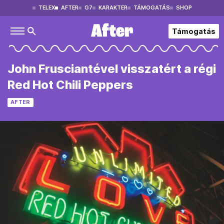
TELEX
AFTER
G7
KARAKTER
TÁMOGATÁS
SHOP
Támogatás
John Frusciantével visszatért a régi
Red Hot Chili Peppers
AFTER